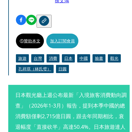
徐文鴻
贊助本文
加入訂閱會員
旅遊
台灣
消費
日本
中國
臉書
觀光
孔祥琪（林氏璧）
日圓
日本觀光廳上週公布最新「入境旅客消費動向調
查」（2026年1-3月）報告，提到本季中國的總
消費額僅剩2,715億日圓，跟去年同期相比，衰
退幅度「直接砍半」高達50.4%。日本旅遊達人