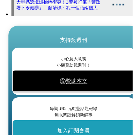
大甲媽遶境爆抬轎衝突！3警被打傷「警政
署下令嚴辦」 顏清標：我一個頭兩個大
支持鏡週刊
小心意大意義
小額贊助鏡週刊！
贊助本文
每期 $
35
元動態話題報導
無限閱讀解鎖新鮮事
加入訂閱會員