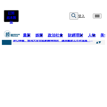
訂閱
登入
紙本雜
誌
最新
娛樂
政治社會
財經理財
人物
美
快訊
身心障礙、慢飛天使合組劇團傳倒閉 議員籲新北市府速建「文化藝術急難協助專案」
快訊
兆基風暴延燒／三百人擬提國賠？金額達14億 自救會提三大訴求
快訊
擊敗金像影帝梁家輝 易烊千璽《小小的我》再稱帝 25歲集齊金雞百花雙料紀錄