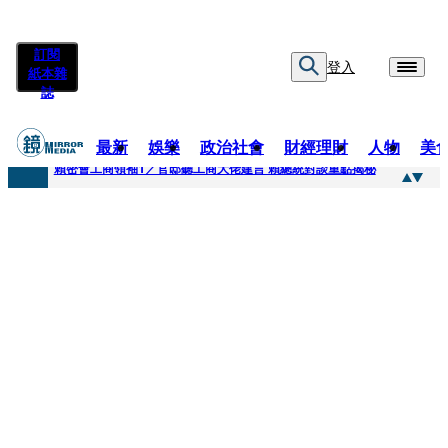
訂閱
登入
紙本雜
誌
最新
娛樂
政治社會
財經理財
人物
美
快訊
賴密會工商領袖1／官邸聽工商大佬建言 賴總統對談重點揭秘
快訊
台中女師遭特教生刺傷右眼恐失明 工會籲檢討校安破口：老師不是肉身盾牌
快訊
姜厚任女友用舊姓嫁過人 交往「農業處前夫」3個月就閃婚