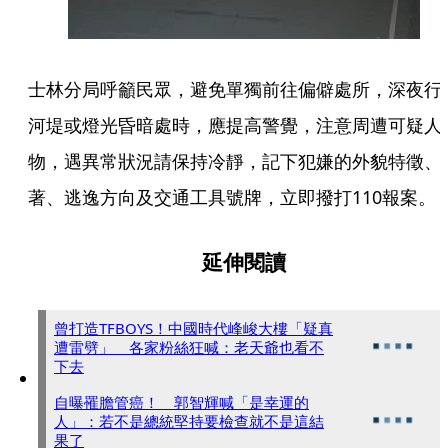
士林分局呼籲民眾，避免單獨前往偏僻處所，深夜行
河堤或燈光昏暗處時，應提高警覺，注意周遭可疑人
物，遇異常狀況請保持冷靜，記下犯嫌的外貌特徵、
著、逃逸方向及交通工具號牌，立即撥打110報案。
延伸閱讀
曾打造TFBOYS！中國時代峰峻大樓「疑真
遭雷劈」 各家粉絲狂喊：老天爺也看不
下去
自曝罹膽管癌！ 郭智輝喊「是幸運的
人」：若不是總統堅持要檢查就不是這結
果了