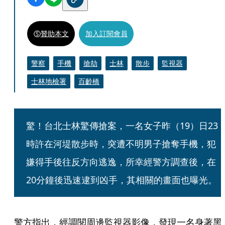
贊助本文
加入訂閱會員
警察
手機
搶劫
士林
散步
監視器
士林地檢署
百齡橋
驚！台北士林驚傳搶案，一名女子昨（19）日23
時許在河堤散步時，突遭不明男子搶奪手機，犯
嫌得手後往反方向逃逸，所幸經警方調查後，在
20分鐘後迅速逮到凶手，其相關的畫面也曝光。
警方指出，經調閱周邊監視器影像，發現一名身著黑