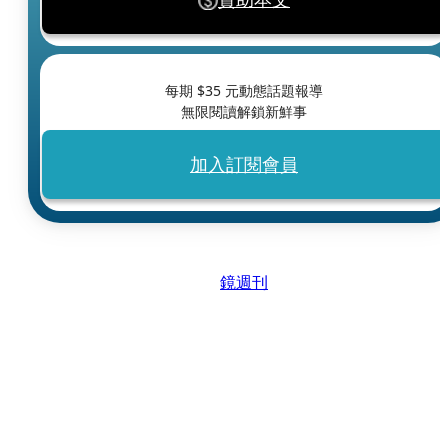
每期 $
35
元動態話題報導
無限閱讀解鎖新鮮事
加入訂閱會員
鏡週刊