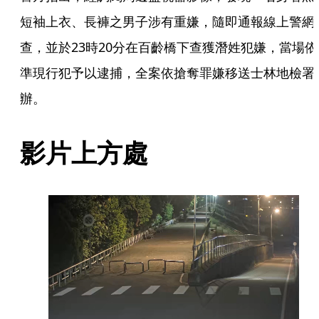
短袖上衣、長褲之男子涉有重嫌，隨即通報線上警網
查，並於23時20分在百齡橋下查獲潛姓犯嫌，當場依
準現行犯予以逮捕，全案依搶奪罪嫌移送士林地檢署
辦。
影片上方處