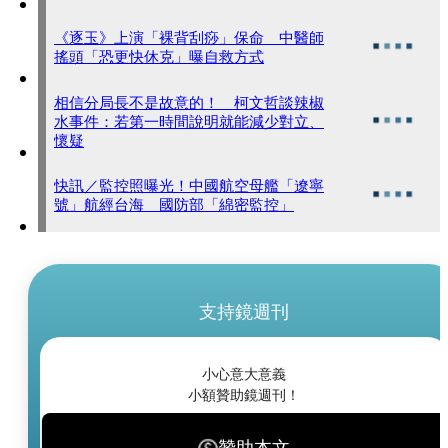
《逐玉》上演「裸背刮痧」保命 中醫師
搖頭「恐更快休克」曝自救方式
相信分局長不是故意的！ 柯文哲談辣椒
水事件：若第一時間說明就能減少對立、
懷疑
快訊／監控照曝光！中國航空母艦「遼寧
號」航經台海 國防部「綿密監控」
支持鏡週刊
小心意大意義
小額贊助鏡週刊！
贊助本文