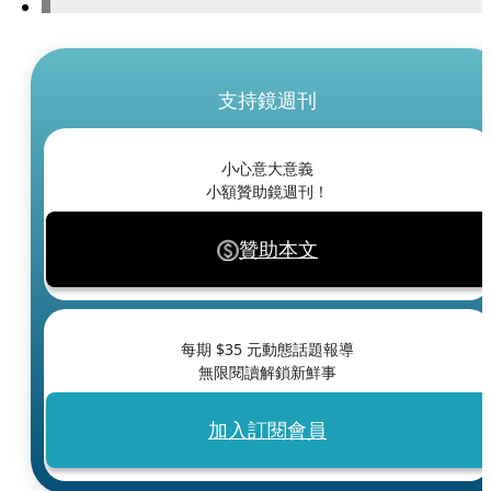
支持鏡週刊
小心意大意義
小額贊助鏡週刊！
贊助本文
每期 $
35
元動態話題報導
無限閱讀解鎖新鮮事
加入訂閱會員