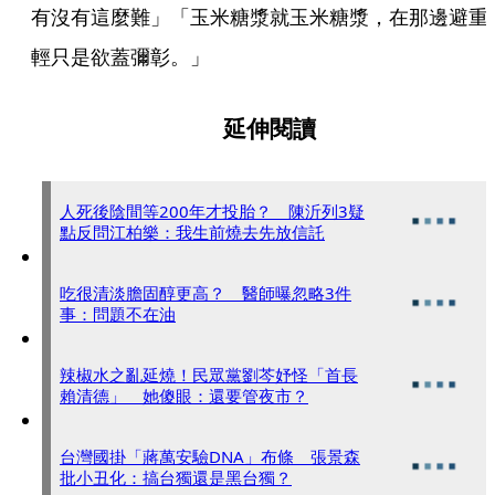
有沒有這麼難」「玉米糖漿就玉米糖漿，在那邊避重
輕只是欲蓋彌彰。」
延伸閱讀
人死後陰間等200年才投胎？ 陳沂列3疑
點反問江柏樂：我生前燒去先放信託
吃很清淡膽固醇更高？ 醫師曝忽略3件
事：問題不在油
辣椒水之亂延燒！民眾黨劉芩妤怪「首長
賴清德」 她傻眼：還要管夜市？
台灣國掛「蔣萬安驗DNA」布條 張景森
批小丑化：搞台獨還是黑台獨？