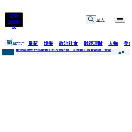
訂閱
登入
紙本雜
誌
最新
娛樂
政治社會
財經理財
人物
美
快訊
影帝親密照外流曝光！對方臉貼臉「又索吻」震驚韓網 登新聞熱搜第一
快訊
有人利用上人信任掏空慈濟？ 張景森提2建議：這是在保護慈濟
快訊
大一懷前男友孩子「19歲女大生背景曝光」 產檢紀錄全空白！獨自生產浴巾裹嬰屍藏家5天