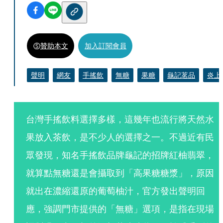
贊助本文
加入訂閱會員
聲明
網友
手搖飲
無糖
果糖
龜記茗品
炎上
台灣手搖飲料選擇多樣，這幾年也流行將天然水
果放入茶飲，是不少人的選擇之一。不過近有民
眾發現，知名手搖飲品牌龜記的招牌紅柚翡翠，
就算點無糖還是會攝取到「高果糖糖漿」，原因
就出在濃縮還原的葡萄柚汁，官方發出聲明回
應，強調門市提供的「無糖」選項，是指在現場