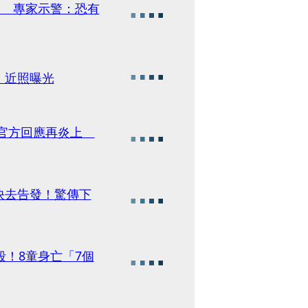
」 專家示警：恐有
」近照曝光
 官方回應再炎上
快去告發！驚傳下
殺！8童身亡「7個