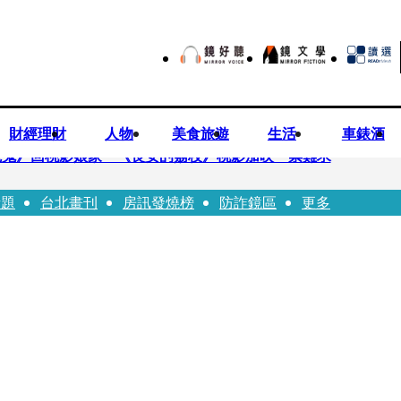
財經理財
人物
美食旅遊
生活
車錶酒
先鬼》回桃影娘家 《長安的荔枝》桃影加映一票難求
話題
台北畫刊
房訊發燒榜
防詐鏡區
更多
 醫揭蔣萬安「翻車現場」：陳時中當年是阻止被騙
挨告獲不起訴 他狠嗆原告：會讓妳一無所有