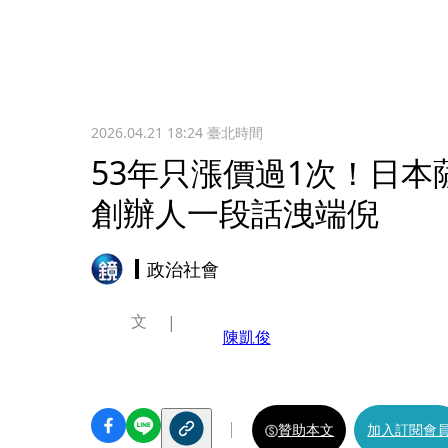
2026.04.21 18:24
臺北時間
53年只漲價過1次！日
創辦人一段話洩端倪
政治社會
文
陳凱俊
贊助本文
加入訂閱會