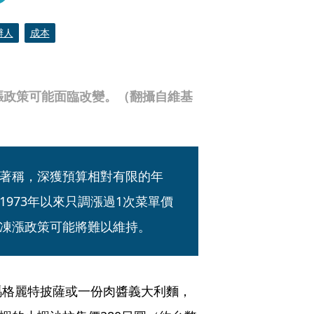
辦人
成本
漲政策可能面臨改變。（翻攝自維基
著稱，深獲預算相對有限的年
973年以來只調漲過1次菜單價
凍漲政策可能將難以維持。
瑪格麗特披薩或一份肉醬義大利麵，