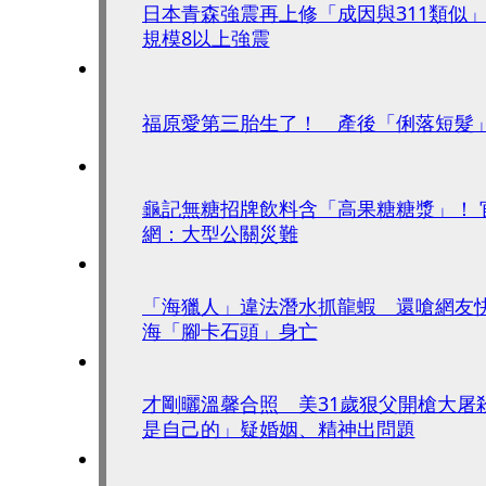
日本青森強震再上修「成因與311類似
規模8以上強震
福原愛第三胎生了！ 產後「俐落短髮
龜記無糖招牌飲料含「高果糖糖漿」！
網：大型公關災難
「海獵人」違法潛水抓龍蝦 還嗆網友
海「腳卡石頭」身亡
才剛曬溫馨合照 美31歲狠父開槍大屠
是自己的」疑婚姻、精神出問題