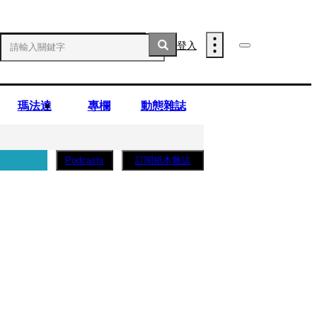
登入
瑪法達
專欄
動態雜誌
訂閱紙本雜誌
Podcasts