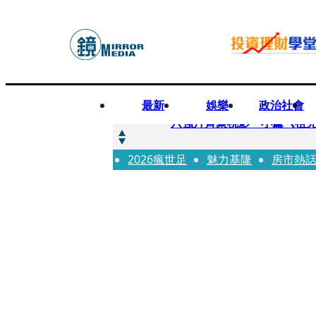
最新
娛樂
政治社會
快訊
六強片齊聚桃影 小薰《祖
2026瘋世足
快訊
魅力基隆
房市熱
慈濟買BNT遭詐10.6億！
快訊
涉貪名師捲霸凌1／毆打女師