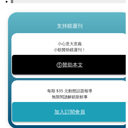
支持鏡週刊
小心意大意義
小額贊助鏡週刊！
贊助本文
每期 $
35
元動態話題報導
無限閱讀解鎖新鮮事
加入訂閱會員