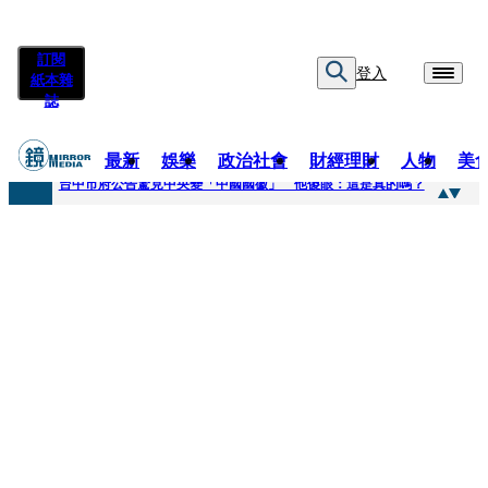
訂閱
登入
紙本雜
誌
最新
娛樂
政治社會
財經理財
人物
美
快訊
台中市府公告驚見中央變「中國國徽」 他傻眼：這是真的嗎？
快訊
明知辣椒粉含蘇丹紅還賣！無良業者撈百萬喊「吃了沒差」 法官打臉判6月不准緩刑
快訊
被滲透？市府公告驚見「中國國徽」 台中市都發局長認了3錯誤