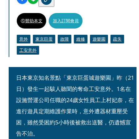
贊助本文
加入訂閱會員
意外
東京巨蛋
故障
維修
遊樂園
疏失
工安意外
日本東京知名景點「東京巨蛋城遊樂園」昨（21
日）發生一起駭人聽聞的奪命工安意外。1名在
設施營運公司任職的24歲女性員工上村妃奈，在
進行遊具定期維護作業時，意外遭器材重壓受
困，雖然受困約5小時後被救出送醫，仍遺憾宣
告不治。