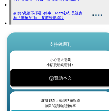
身價7兆絕不揮霍5件事 Meta執行長祖克
柏「萬年灰T恤」竟藏經營祕訣
支持鏡週刊
小心意大意義
小額贊助鏡週刊！
贊助本文
每期 $
35
元動態話題報導
無限閱讀解鎖新鮮事