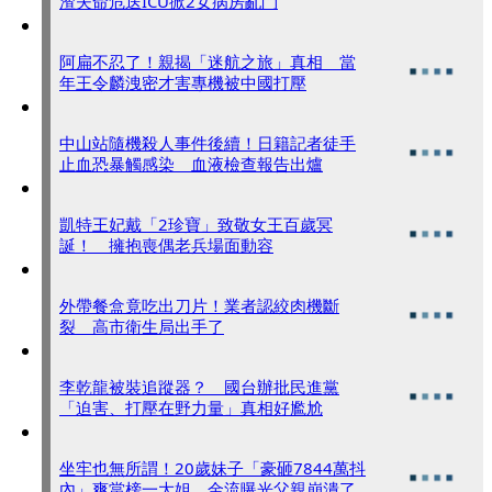
渣夫命危送ICU掀2女病房亂鬥
阿扁不忍了！親揭「迷航之旅」真相 當
年王令麟洩密才害專機被中國打壓
中山站隨機殺人事件後續！日籍記者徒手
止血恐暴觸感染 血液檢查報告出爐
凱特王妃戴「2珍寶」致敬女王百歲冥
誕！ 擁抱喪偶老兵場面動容
外帶餐盒竟吃出刀片！業者認絞肉機斷
裂 高市衛生局出手了
李乾龍被裝追蹤器？ 國台辦批民進黨
「迫害、打壓在野力量」真相好尷尬
坐牢也無所謂！20歲妹子「豪砸7844萬抖
內」爽當榜一大姐 金流曝光父親崩潰了