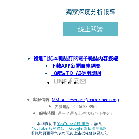
獨家深度分析報導
線上閱讀
鏡週刊紙本雜誌
訂閱電子雜誌
內容授權
下載APP
新聞自律綱要
《鏡週刊》AI使用準則
客服信箱
MM-onlineservice@mirrormedia.mg
客服電話
02-6633-3966
服務時間
週一至週五上午10時至下午6時
本網頁使用
YouTube API 服務
， 詳見
YouTube 服務條款
、
Google 隱私權與條款
瀏覽此頁面即代表您同意上述授權條款及細則