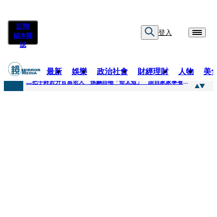
訂閱
登入
紙本雜
誌
最新
娛樂
政治社會
財經理財
人物
美
快訊
二把手終於升官當老大 孫鵬自嘲「命太短」 談自家家事看超開：誰家鍋底沒灰塵
快訊
蔡英文做2件事「嚇壞一堆人」 黃暐瀚分析台東戰況：變成五五波
快訊
未禮讓行人罰6000元沒繳 租車公司竟爆欠235萬公法債務！負責人急出面