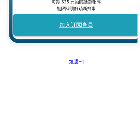
每期 $
35
元動態話題報導
無限閱讀解鎖新鮮事
加入訂閱會員
鏡週刊