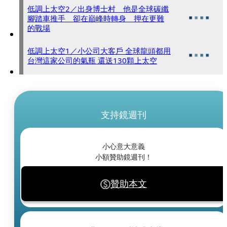
低調上太空2／出身博士村 他是全球碳纖
腳踏車推手 卻在巔峰時轉身 押在更難
的戰場
低調上太空1／小公司大客戶 全球龍頭都用
台灣這家公司的氣瓶 還送130顆上太空
支持鏡週刊
小心意大意義
小額贊助鏡週刊！
贊助本文