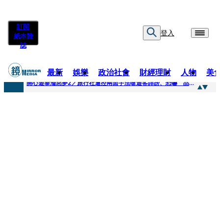
訂閱
登入
紙本雜
誌
最新
娛樂
政治社會
財經理財
人物
美
快訊
開心遊泰淪惡夢2／旅行社遭控兩面手法嗆遊客誹謗、恐嚇 品保協會回應了
快訊
「我是保全不是清潔員」上班3天開嗆總幹事 他拒倒垃圾被炒！怒提告...法官這原因判敗訴
快訊
自稱交好麻吉大哥、替蔡依林操盤 經紀人車內強吻女星挨告！最後栽在錄音檔