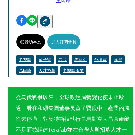
王均峰
贊助本文
加入訂閱會員
半導體
童子賢
晶片
馬斯克
台積電
薪資
晶圓廠
人才招募
半導體產業
從烏俄戰爭以來，全球政經局勢變化便未止歇
過，看在和碩集團董事長童子賢眼中，產業的風
從未停過，對於特斯拉執行長馬斯克因晶圓產能
不足而欲組建Terafab並在台灣大舉招募人才一