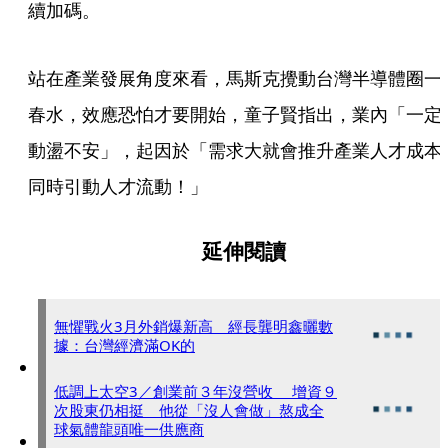
續加碼。
站在產業發展角度來看，馬斯克攪動台灣半導體圈一
春水，效應恐怕才要開始，童子賢指出，業內「一定
動盪不安」，起因於「需求大就會推升產業人才成本
同時引動人才流動！」
延伸閱讀
無懼戰火3月外銷爆新高 經長龔明鑫曬數
據：台灣經濟滿OK的
低調上太空3／創業前３年沒營收 增資９
次股東仍相挺 他從「沒人會做」熬成全
球氣體龍頭唯一供應商