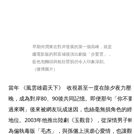
早期何潤東在對岸發展的第一個高峰，就是
繼電影版的郭富城後演出劇版「步驚雲」，
藍色泡麵頭與粗壯臂肌仍令人印象深刻。
（微博圖片）
當年 《風雲雄霸天下》  收視甚至一度在除夕夜力壓
晚，成為對岸80、90後共同記憶。即便那句「你不要
過來啊」後來被網友玩成迷因，也絲毫無損角色的經
地位。2003年他推出陸劇《玉觀音》，從深情男子轉
為偏執毒販「毛杰」，與孫儷上演虐心愛情，也讓觀