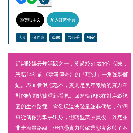
贊助本文
加入訂閱會員
大S
何潤東
孫儷
男歌手
獨家
近期陸娛最炸話題之一，莫過於51歲的何潤東，
憑藉14年前《楚漢傳奇》的「項羽」一角強勢翻
紅。表面看似吃老本，實則是長年累積的實力在
對的時間點被重新看見。回頭檢視他在對岸影視
圈的生存路徑，會發現這波聲量並非偶然，何潤
東從偶像男歌手出身，但轉型當演員後，雖然並
非走流量路線，但也憑實力與敬業態度參與了不