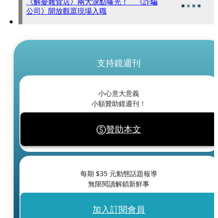
《解憂雜貨店》兩大淚點曝光！ 《詐騙
公司》開放觀眾現場入職
支持鏡週刊
小心意大意義
小額贊助鏡週刊！
贊助本文
每期 $
35
元動態話題報導
無限閱讀解鎖新鮮事
加入訂閱會員