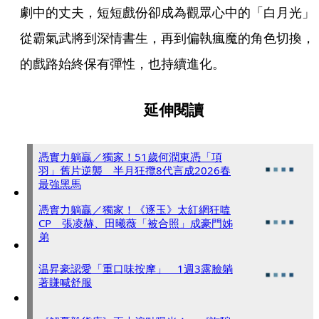
劇中的丈夫，短短戲份卻成為觀眾心中的「白月光」
從霸氣武將到深情書生，再到偏執瘋魔的角色切換，
的戲路始終保有彈性，也持續進化。
延伸閱讀
憑實力躺贏／獨家！51歲何潤東憑「項
羽」舊片逆襲 半月狂攬8代言成2026春
最強黑馬
憑實力躺贏／獨家！《逐玉》太紅網狂嗑
CP 張凌赫、田曦薇「被合照」成豪門姊
弟
温昇豪認愛「重口味按摩」 1週3露臉躺
著賺喊舒服