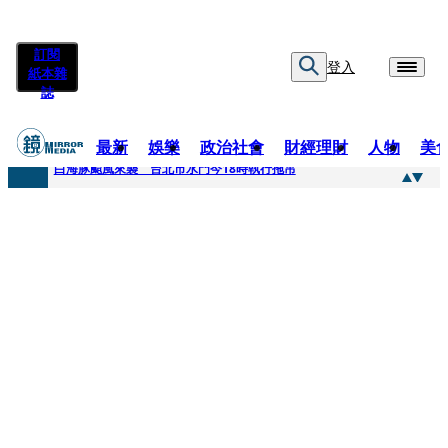
訂閱
登入
紙本雜
誌
最新
娛樂
政治社會
財經理財
人物
美
快訊
白海豚颱風來襲 台北市水門今18時執行拖吊
快訊
AKIRA台北唱到一半突收兒子告白「爸爸I LOVE YOU」 驚喜林志玲同步曝光父親節「披薩蛋糕」
快訊
獨家／TWICE Mina一進華山「天空秒變臉」！ONCE狂風暴雨死守 畫面曝光2.5萬人笑翻