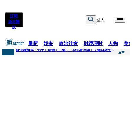
訂閱
登入
紙本雜
誌
最新
娛樂
政治社會
財經理財
人物
美
快訊
蔡依珊撕掉「完美」標籤！ 認了「我也會崩潰」：傷口終究會癒合
快訊
超模米蘭達離婚奧蘭多布魯13年！ 罕談前夫「像哥哥一樣」曝相處模式
快訊
酒駕加毒駕危險上路 北市大安警一週連破2起「雙駕」