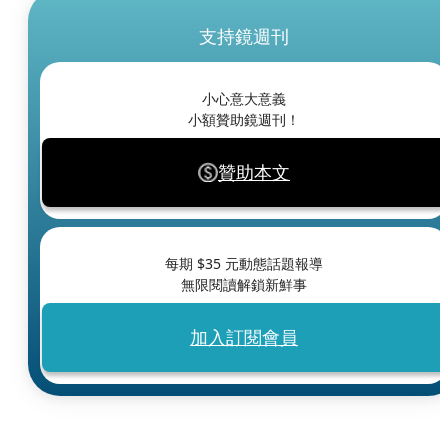
支持鏡週刊
小心意大意義
小額贊助鏡週刊！
贊助本文
每期 $
35
元動態話題報導
無限閱讀解鎖新鮮事
加入訂閱會員