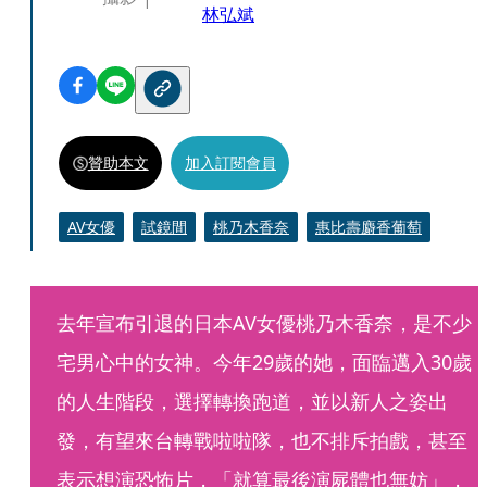
林弘斌
贊助本文
加入訂閱會員
AV女優
試鏡間
桃乃木香奈
惠比壽麝香葡萄
去年宣布引退的日本AV女優桃乃木香奈，是不少
宅男心中的女神。今年29歲的她，面臨邁入30歲
的人生階段，選擇轉換跑道，並以新人之姿出
發，有望來台轉戰啦啦隊，也不排斥拍戲，甚至
表示想演恐怖片，「就算最後演屍體也無妨」，