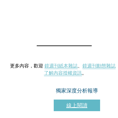
更多內容，歡迎
鏡週刊紙本雜誌
、
鏡週刊動態雜誌
了解內容授權資訊
。
獨家深度分析報導
線上閱讀