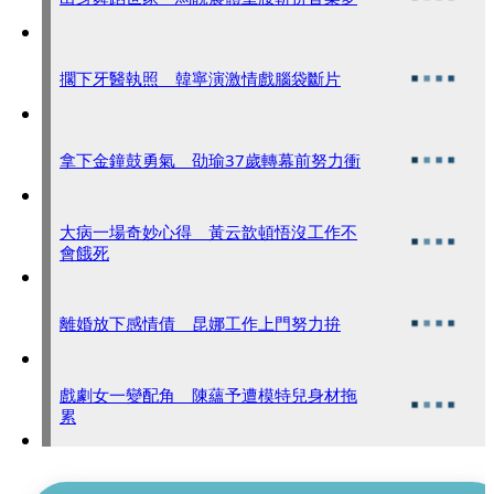
擱下牙醫執照 韓寧演激情戲腦袋斷片
拿下金鐘鼓勇氣 劭瑜37歲轉幕前努力衝
大病一場奇妙心得 黃云歆頓悟沒工作不
會餓死
離婚放下感情債 昆娜工作上門努力拚
戲劇女一變配角 陳蘊予遭模特兒身材拖
累