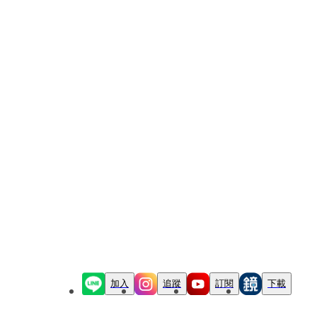
加入
追蹤
訂閱
下載