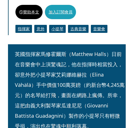
贊助本文
加入訂閱會員
指揮家
意外
小提琴
古典音樂
音樂會
英國指揮家馬修霍爾斯（Matthew Halls）日前
在音樂會中上演驚魂記，他在指揮時相當投入，
卻意外把小提琴家艾莉娜維赫拉（Elina 
Vähälä）手中價值100萬英鎊（約新台幣4,245萬
元）的名琴給打飛，畫面在網路上瘋傳。所幸，
這把由義大利製琴家瓜達尼尼（Giovanni 
Battista Guadagnini）製作的小提琴只有輕微
受損，演出也在驚魂中順利落幕。