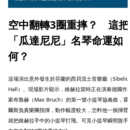
空中翻轉3圈重摔？　這把
「瓜達尼尼」名琴命運如
何？
這場演出意外發生於芬蘭的西貝流士音樂廳（Sibelius
Hall）。現場影片顯示，維赫拉當時正在演奏德國作
家布魯赫（Max Bruch）的第一號小提琴協奏曲，霍
爾斯負責樂團指揮，動作幅度較大，怎料他一個揮臂
就把維赫拉手中的小提琴打飛。可見小提琴瞬間脫手