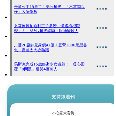
丹麥公主19歲了！美照曝光 「不當閃兵
仔」入伍倒數
女幕僚輕拍哈利王子肩膀「慘遭梅根狠
瞪」！ 6秒片曝光網嚇：眼神能殺人
川普20歲帥兒身價47億！竟背2800元黑書
包 反差太大掀熱議
馬斯克完成15歲癌逝少女遺願！ 暖心回
覆「8問題」逼哭4百萬人
支持鏡週刊
小心意大意義