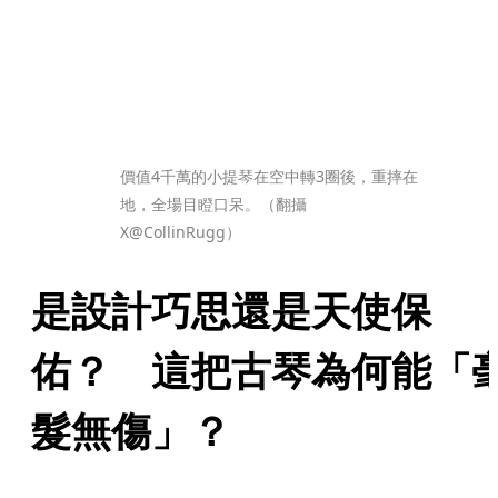
價值4千萬的小提琴在空中轉3圈後，重摔在
地，全場目瞪口呆。（翻攝
X@CollinRugg）
是設計巧思還是天使保
佑？　這把古琴為何能「
髮無傷」？