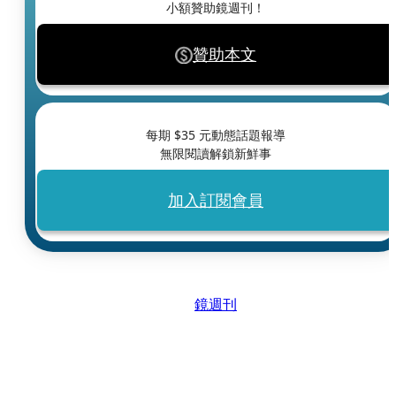
小額贊助鏡週刊！
贊助本文
每期 $
35
元動態話題報導
無限閱讀解鎖新鮮事
加入訂閱會員
鏡週刊