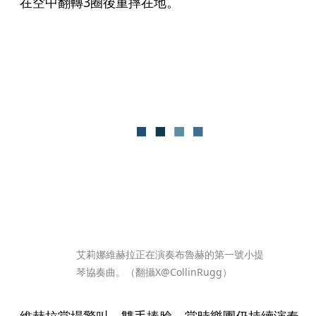
在空中翻轉3圈後重摔在地。
艾莉娜維赫拉正在演奏布魯赫的第一號小提
琴協奏曲。（翻攝X@CollinRugg）