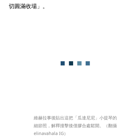
切圓滿收場」。
維赫拉事後貼出這把「瓜達尼尼」小提琴的
細節照，解釋撞擊後僅膠合處鬆開。（翻攝
elinavahala IG）