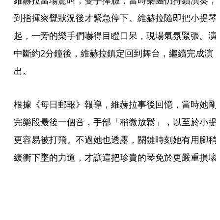
維赫拉當場驚叫，雙手捧臉，當時樂團仍持續演奏，
到指揮察覺狀況後才緊急停下。維赫拉隨即把小提琴
起，一旁的樂手們嚇得目瞪口呆，現場氣氛緊張。演
中斷約2分鐘後，維赫拉鎮定回到舞台，繼續完成演
出。
根據《每日郵報》報導，維赫拉事後回憶，當時她剛
完樂段最後一個音，手部「稍微放鬆」，以至於小提
更容易被打飛。不過她也透露，關鍵時刻她有用腳稍
緩衝下墜的力道，才讓這把珍貴的琴免於更嚴重損壞