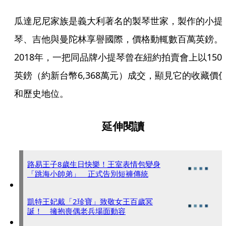
瓜達尼尼家族是義大利著名的製琴世家，製作的小提
琴、吉他與曼陀林享譽國際，價格動輒數百萬英鎊。
2018年，一把同品牌小提琴曾在紐約拍賣會上以150
英鎊（約新台幣6,368萬元）成交，顯見它的收藏價
和歷史地位。
延伸閱讀
路易王子8歲生日快樂！王室表情包變身
「跳海小帥弟」 正式告別短褲傳統
凱特王妃戴「2珍寶」致敬女王百歲冥
誕！ 擁抱喪偶老兵場面動容