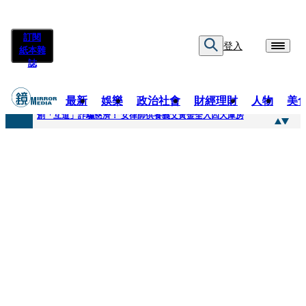
訂閱
登入
紙本雜
誌
最新
娛樂
政治社會
財經理財
人物
美
快訊
創「互道」詐騙慈濟！ 女律師供養義父黃金全入四大庫房
快訊
前時力黨魁表態「反對刪公視預算」 盼在野三思：改凍結處理受質疑項目
快訊
六強片齊聚桃影 小薰《祖先鬼》回桃影娘家 《長安的荔枝》桃影加映一票難求