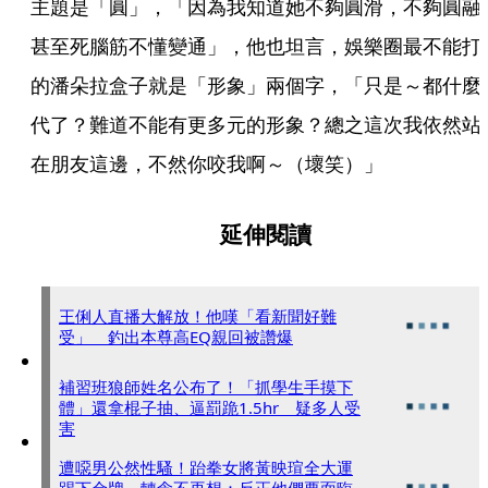
主題是「圓」，「因為我知道她不夠圓滑，不夠圓融
甚至死腦筋不懂變通」，他也坦言，娛樂圈最不能打
的潘朵拉盒子就是「形象」兩個字，「只是～都什麼
代了？難道不能有更多元的形象？總之這次我依然站
在朋友這邊，不然你咬我啊～（壞笑）」
延伸閱讀
王俐人直播大解放！他嘆「看新聞好難
受」 釣出本尊高EQ親回被讚爆
補習班狼師姓名公布了！「抓學生手摸下
體」還拿棍子抽、逼罰跪1.5hr 疑多人受
害
遭噁男公然性騷！跆拳女將黃映瑄全大運
踢下金牌 轉念不再想：反正他們要面臨