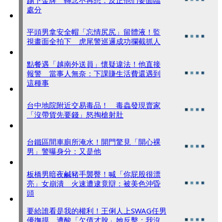
處分
平頭男拿安全帽「忘情尻尻」留體液！監
視畫面全拍下 虎尾警巡邏成功攔截抓人
點餐遇「越南外送員」懷疑違法！他直接
報警 當事人無奈：下課賺生活費還遇到
這種事
台中地院附近交易毒品！ 毒蟲發現賣家
「沒帶貨先要錢」怒掏槍射肚
台鐵區間車廁所淹水！開門驚見「開心裸
男」警曝身分：又是他
板橋男暗夜鹹豬手襲臀！喊「你屁股很漂
亮」女崩潰 火速遭逮竟辯：被美色沖昏
頭
要給誰看是我的權利！王俐人上SWAG任男
優撫摸 遭酸「欠債才脫」她反擊：我沒