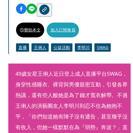
贊助本文
加入訂閱會員
直播
王俐人
公益活動
李明川
SWAG
49歲女星王俐人近日登上成人直播平台SWAG，
身穿性感睡衣、裸背與男優親密互動，引發各界
熱議，還有些人酸她是為了錢才寬衣解帶。不過
王俐人的演藝圈友人李明川則忍不住為她抱不
平，「你們知道她有陣子沒有通告，甚至幾乎沒
有收入，但她一樣默默在為『弱勢』奔波？」直