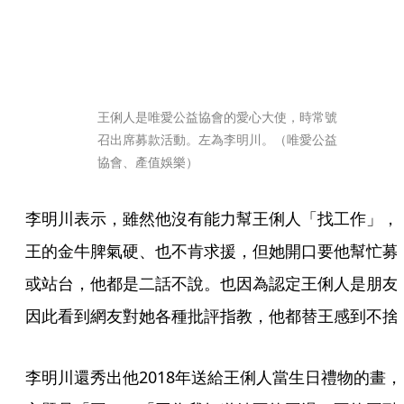
王俐人是唯愛公益協會的愛心大使，時常號
召出席募款活動。左為李明川。（唯愛公益
協會、產值娛樂）
李明川表示，雖然他沒有能力幫王俐人「找工作」，
王的金牛脾氣硬、也不肯求援，但她開口要他幫忙募
或站台，他都是二話不說。也因為認定王俐人是朋友
因此看到網友對她各種批評指教，他都替王感到不捨
李明川還秀出他2018年送給王俐人當生日禮物的畫，