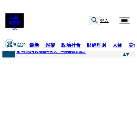
訂閱
登入
紙本雜
誌
最新
娛樂
政治社會
財經理財
人物
美
快訊
李博翔深夜現身商務酒店 一晚豪砸五萬元
快訊
71萬粉YouTuber驟逝！被發現「陳屍同居女友住處」享年36歲 生前曾爆染毒、家暴前妻
快訊
拋「雙AI」施政藍圖！徐欣瑩宣示無縫接軌楊文科 延續五支箭與十大交通建設