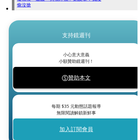
偷沒搶
支持鏡週刊
小心意大意義
小額贊助鏡週刊！
贊助本文
每期 $
35
元動態話題報導
無限閱讀解鎖新鮮事
加入訂閱會員