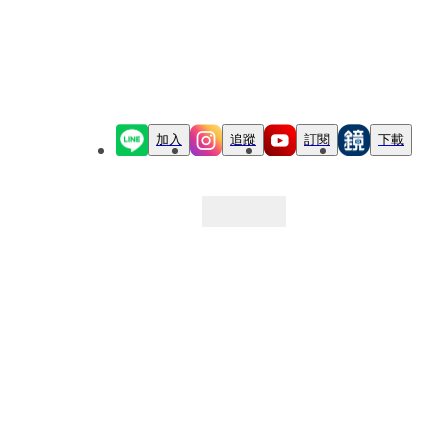
加入
追蹤
訂閱
下載
最新文章