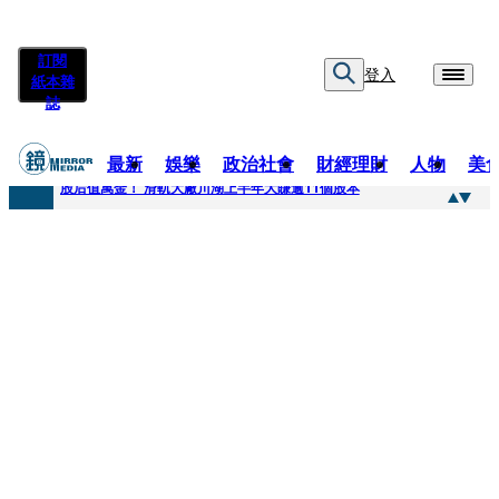
訂閱
登入
紙本雜
誌
最新
娛樂
政治社會
財經理財
人物
美
快訊
股后值萬金！ 滑軌大廠川湖上半年大賺逾11個股本
快訊
詐騙慈濟10億元佣金案 中院裁定女律師4人羈押禁見1人交保
快訊
國民黨控台糖董事「綠友友」點名陳其邁 高市府駁斥：毫無事實依據