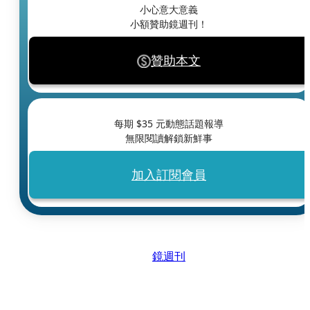
小心意大意義
小額贊助鏡週刊！
贊助本文
每期 $
35
元動態話題報導
無限閱讀解鎖新鮮事
加入訂閱會員
鏡週刊