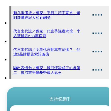
新兵退伍後／獨家！平日手頭不寬裕 爆
阿龐遭經紀人私吞酬勞
代言出代誌／獨家！代言爭議遭求償 李
多慧慘吞633萬官司
代言出代誌／明星代言翻車有多慘？ 他
遭3品牌提告索賠破億
嚇出表情包／獨家！掀回憶殺成王心凌第
二 曾沛慈平價酬勞奪人氣王
支持鏡週刊