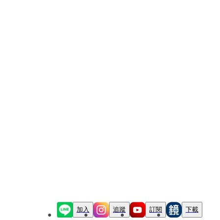
加入
追蹤
訂閱
下載