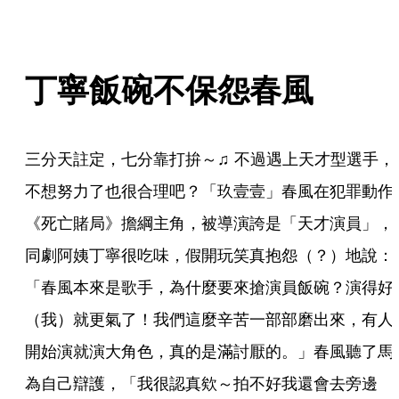
丁寧飯碗不保怨春風
三分天註定，七分靠打拚～♫ 不過遇上天才型選手，
不想努力了也很合理吧？「玖壹壹」春風在犯罪動作
《死亡賭局》擔綱主角，被導演誇是「天才演員」，
同劇阿姨丁寧很吃味，假開玩笑真抱怨（？）地說：
「春風本來是歌手，為什麼要來搶演員飯碗？演得好
（我）就更氣了！我們這麼辛苦一部部磨出來，有人
開始演就演大角色，真的是滿討厭的。」春風聽了馬
為自己辯護，「我很認真欸～拍不好我還會去旁邊