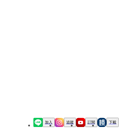
加入
追蹤
訂閱
下載