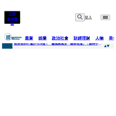
訂閱
登入
紙本雜
誌
最新
娛樂
政治社會
財經理財
人物
美
快訊
慈濟買BNT遭詐10.6億！ 醫揭蔣萬安「翻車現場」：陳時中當年是阻止被騙
快訊
慈濟挨詐十億／跟陳時中道歉？ 蔣萬安嗆：當時政府買夠疫苗民間就不用採購
快訊
員工建文陪睡機場爆紅！狂接20業配 Joeman幫算「買房頭期款」驚喊：換作我也想離職