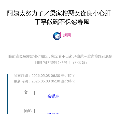
阿姨太努力了／梁家榕惡女從良小心
丁寧飯碗不保怨春風
娛樂
眼前這位短髮知性小姐姐，完全看不出來54歲惹～梁家榕妳到底是
哪牌的防腐劑？快說！（扯衣領）
發布時間：
2026.05.03 06:30
臺北時間
更新時間：
2026.05.03 06:30
臺北時間
文
余樂珠
攝影