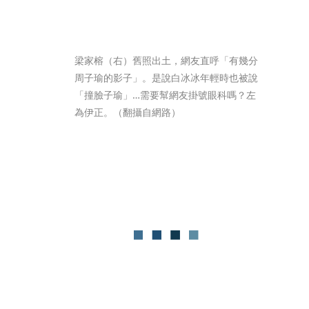
梁家榕（右）舊照出土，網友直呼「有幾分
周子瑜的影子」。是說白冰冰年輕時也被說
「撞臉子瑜」…需要幫網友掛號眼科嗎？左
為伊正。（翻攝自網路）