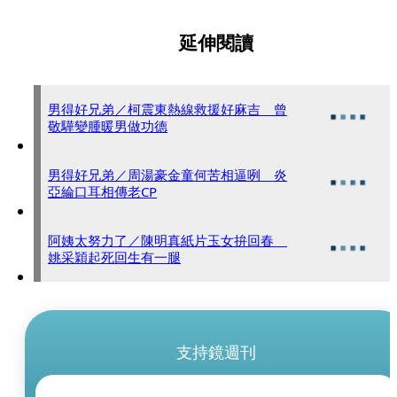
延伸閱讀
男得好兄弟／柯震東熱線救援好麻吉 曾
敬驊變腫暖男做功德
男得好兄弟／周湯豪金童何苦相逼咧 炎
亞綸口耳相傳老CP
阿姨太努力了／陳明真紙片玉女拚回春
姚采穎起死回生有一腿
支持鏡週刊