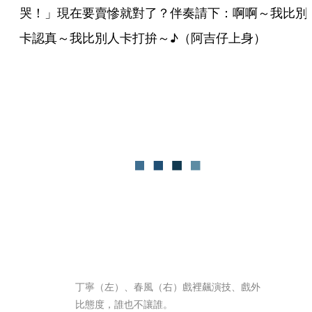
哭！」現在要賣慘就對了？伴奏請下：啊啊～我比別
卡認真～我比別人卡打拚～♪（阿吉仔上身）
丁寧（左）、春風（右）戲裡飆演技、戲外
比態度，誰也不讓誰。