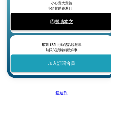
小心意大意義
小額贊助鏡週刊！
贊助本文
每期 $
35
元動態話題報導
無限閱讀解鎖新鮮事
加入訂閱會員
鏡週刊