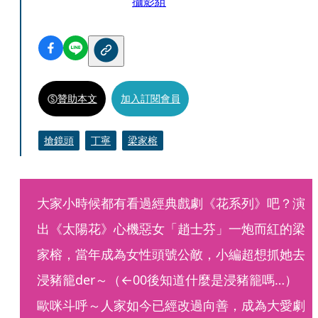
攝影組
贊助本文
加入訂閱會員
搶鏡頭
丁寧
梁家榕
大家小時候都有看過經典戲劇《花系列》吧？演
出《太陽花》心機惡女「趙士芬」一炮而紅的梁
家榕，當年成為女性頭號公敵，小編超想抓她去
浸豬籠der～（←00後知道什麼是浸豬籠嗎…）
歐咪斗呼～人家如今已經改過向善，成為大愛劇