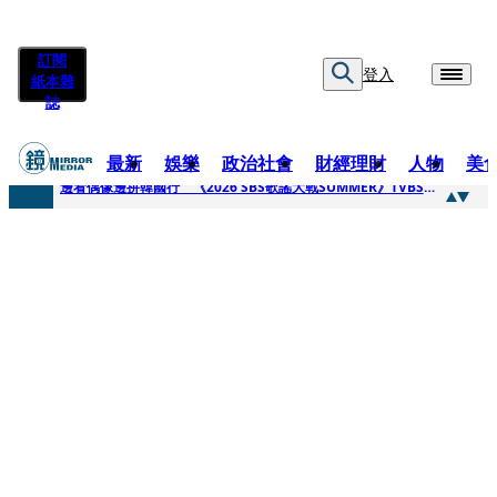
訂閱
登入
紙本雜
誌
最新
娛樂
政治社會
財經理財
人物
美
快訊
邊看偶像邊拚韓國行 《2026 SBS歌謠大戰SUMMER》TVBS直播祭追星福利
快訊
代誌大條火急跳船？ 宏碁派任李文詳接掌兆基屋管2天就喊撤出！
快訊
一句「請回去坐好」 特教生持斷掃把戳女代課老師眼睛大失血近失明