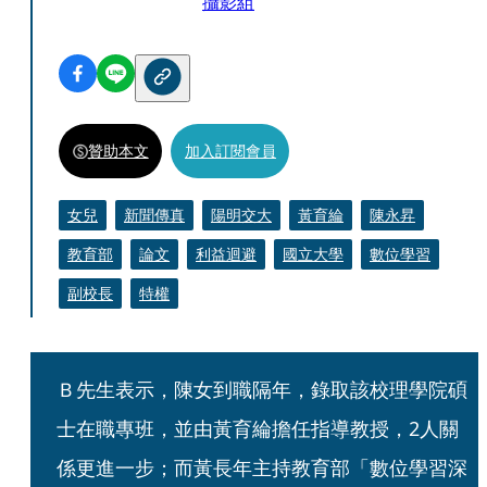
攝影組
贊助本文
加入訂閱會員
女兒
新聞傳真
陽明交大
黃育綸
陳永昇
教育部
論文
利益迴避
國立大學
數位學習
副校長
特權
Ｂ先生表示，陳女到職隔年，錄取該校理學院碩
士在職專班，並由黃育綸擔任指導教授，2人關
係更進一步；而黃長年主持教育部「數位學習深