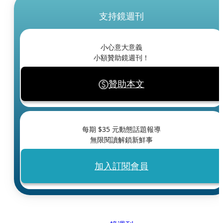
支持鏡週刊
小心意大意義
小額贊助鏡週刊！
贊助本文
每期 $
35
元動態話題報導
無限閱讀解鎖新鮮事
加入訂閱會員