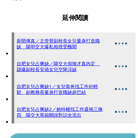
延伸閱讀
新聞傳真／主管替副校長女兒量身打造職
缺 陽明交大爆私相授受醜聞
自肥女兒占爽缺／陽交大假徵才真內定
踢爆副校長安插女兒空降涼缺
自肥女兒占爽缺1／女兒靠爸找工作好輕
鬆 副教務長量身打造職缺超巴結
自肥女兒占爽缺2／她特權找工作還挑三揀
四 陽交大黑箱關說對話全流出