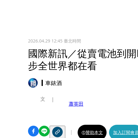
2026.04.29 12:45
臺北時間
國際新訊／從賣電池到開
步全世界都在看
車錶酒
文
蕭英田
贊助本文
加入訂閱會