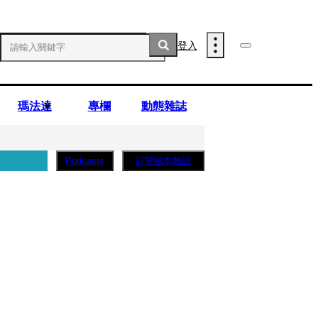
登入
瑪法達
專欄
動態雜誌
訂閱紙本雜誌
Podcasts