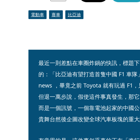
電動車
賽車
比亞迪
最近一則差點在車圈炸鍋的快訊，標題下
的：「比亞迪有望打造首隻中國 F1 車隊」
news ，畢竟之前 Toyota 就有玩過
但退一萬步說，假使這件事真發生，那它
而是一個訊號，一個靠電池起家的中國公司
貴舞台然後企圖改變全球汽車板塊的重大