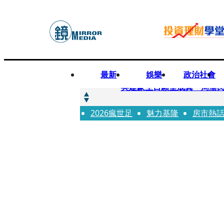
最新
娛樂
政治社會
快訊
吳建豪生日願望成真 周渝
2026瘋世足
快訊
魅力基隆
房市熱
42歲情色片女星宣布閃嫁「
快訊
WEST.一日宣布2人結婚 