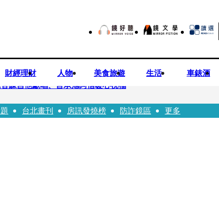
財經理財
人物
美食旅遊
生活
車錶酒
民苦練吉他獻唱、言承旭阿信暖心祝福
話題
台北畫刊
房訊發燒榜
防詐鏡區
更多
前職棒投手」！ 她甜讚老公「投球速度快」：擄獲我的心
濱田崇裕、重岡大毅同日報喜 7人團已有4人結婚