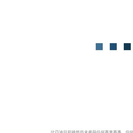
比亞迪目前雖然尚未參與任何賽車賽事，但