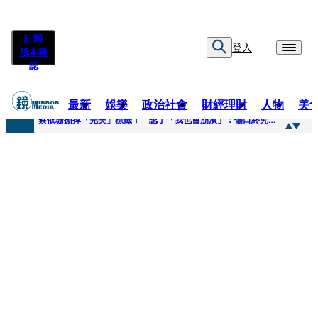
訂閱
登入
紙本雜
誌
最新
娛樂
政治社會
財經理財
人物
美
快訊
蔡依珊撕掉「完美」標籤！ 認了「我也會崩潰」：傷口終究會癒合
快訊
超模米蘭達離婚奧蘭多布魯13年！ 罕談前夫「像哥哥一樣」曝相處模式
快訊
酒駕加毒駕危險上路 北市大安警一週連破2起「雙駕」