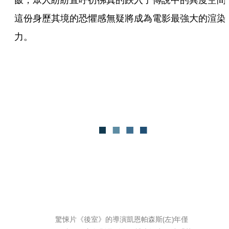
這份身歷其境的恐懼感無疑將成為電影最強大的渲染
力。
驚悚片《後室》的導演凱恩帕森斯(左)年僅