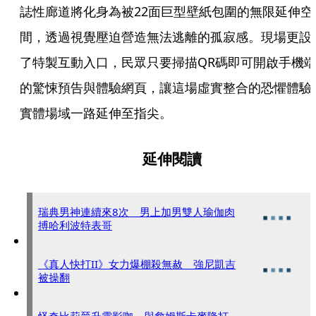
誌性廊道將化身為被22面巨型壁紙包圍的無限延伸空
間，透過視覺壓迫營造無法逃離的孤寂感。現場更設
了特製互動入口，民眾只要掃描QR碼即可開啟手機
的驚悚預告與體驗網頁，讓這場虛實整合的恐懼體驗
實體場域一路延伸至指尖。
延伸閱讀
瑞典男神連續來8次 男上加男雙人瑜伽肉
搏哈利波特表哥
《真人快打II》女力爆棚殺無赦 強尼凱吉
被操翻