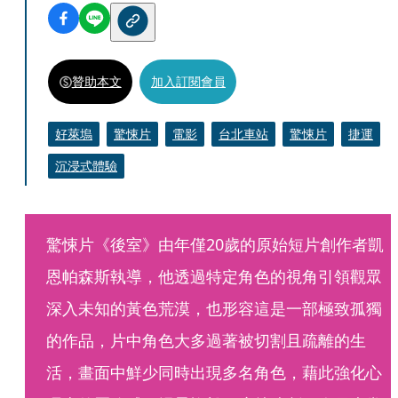
贊助本文
加入訂閱會員
好萊塢
驚悚片
電影
台北車站
驚悚片
捷運
沉浸式體驗
驚悚片《後室》由年僅20歲的原始短片創作者凱
恩帕森斯執導，他透過特定角色的視角引領觀眾
深入未知的黃色荒漠，也形容這是一部極致孤獨
的作品，片中角色大多過著被切割且疏離的生
活，畫面中鮮少同時出現多名角色，藉此強化心