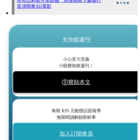
怪奇比莉晉升電影咖 與詹姆斯卡麥隆打
造演唱會3D電影
支持鏡週刊
小心意大意義
小額贊助鏡週刊！
贊助本文
每期 $
35
元動態話題報導
無限閱讀解鎖新鮮事
加入訂閱會員