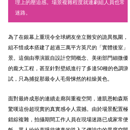
理上的壓迫感。場景複雜程度就連劇組人員也常
迷路。
為了在銀幕上重現令全球網友坐立難安的詭異氛圍，
組不惜成本搭建了超過三萬平方英尺的「實體後室」
景。這個由導演親自設計空間概念、美術部門細微優
的龐大工程，甚至針對壁紙進行了多達50種的色調測
試，只為捕捉那最令人毛骨悚然的枯燥黃色。
面對最終成形的連續走廊與重複空間，連凱恩帕森斯
驚嘆這份超現實的真實感令人震撼。由於場景配置極
錯綜複雜，拍攝期間工作人員在現場迷路已成家常便
飯，眾人紛紛直呼彷彿真的跌入了傳說中的異度空間