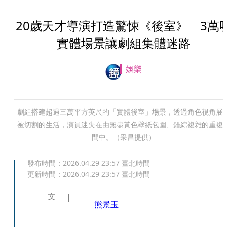
20歲天才導演打造驚悚《後室》 3萬
實體場景讓劇組集體迷路
娛樂
劇組搭建超過三萬平方英尺的「實體後室」場景，透過角色視角展
被切割的生活，演員迷失在由無盡黃色壁紙包圍、錯綜複雜的重複
間中。（采昌提供）
發布時間：
2026.04.29 23:57
臺北時間
更新時間：
2026.04.29 23:57
臺北時間
文
熊景玉