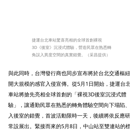
捷運台北車站驚喜亮相的全球首創裸視
3D《後室》沉浸式體驗，營造民眾在熟悉轉
角誤入異度空間的真實錯覺。（采昌提供）
與此同時，台灣發行商也同步宣布將於台北交通樞紐
開大規模的感官入侵宣傳。從5月1日開始，捷運台北
車站將搶先亮相全球首創的「裸視3D後室沉浸式體
驗」，讓通勤民眾在熟悉的轉角體驗空間向下塌陷、
入後室的錯覺，首波活動限時一天，後續將依反應研
常設展出。緊接而來的5月8日，中山站至雙連站的標