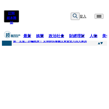
訂閱
登入
紙本雜
誌
最新
娛樂
政治社會
財經理財
人物
美
快訊
創「互道」詐騙慈濟！ 女律師供養義父黃金全入四大庫房
快訊
前時力黨魁表態「反對刪公視預算」 盼在野三思：改凍結處理受質疑項目
快訊
六強片齊聚桃影 小薰《祖先鬼》回桃影娘家 《長安的荔枝》桃影加映一票難求