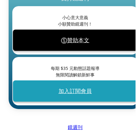
小心意大意義
小額贊助鏡週刊！
贊助本文
每期 $
35
元動態話題報導
無限閱讀解鎖新鮮事
加入訂閱會員
鏡週刊