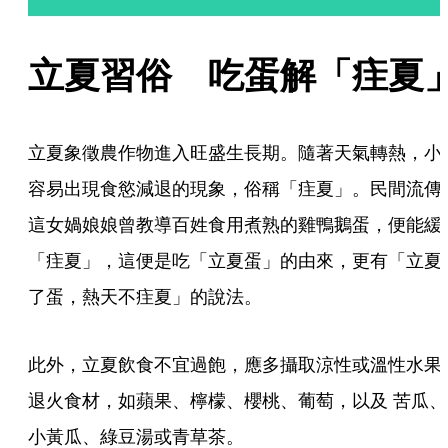
立夏習俗　吃蛋解「疰夏
立夏象徵農作物進入旺盛生長期。隨著天氣轉熱，小
容易出現食慾減退的現象，俗稱「疰夏」。民間流傳
這女媧娘娘曾教導百姓食用煮熟的雞鴨鵝蛋，便能緩
「疰夏」，這便是吃「立夏蛋」的由來，更有「立夏
了蛋，熱天不疰夏」的說法。
此外，立夏飲食不宜過飽，應多攝取涼性或溫性水果
退火食材，如蘋果、檸檬、櫻桃、葡萄，以及 苦瓜、
小黃瓜、綠豆湯或青草茶。