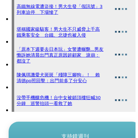
高鐵無線電遭盜接！男大生發「假訊號」3
列車迫停 下場慘了
堪稱國家級駭客！男大生不只威脅上千高
鐵乘客安全 台鐵、北捷也被入侵
「原本下週要去日本玩」女警遭輾斃...男友
慟訴她清晨出門真正原因超顧家 淚崩：
都沒了
陳佩琪譏愛犬斑斑「殘障三腳狗」！ 賴
清德po照回擊：出門前多了分安心
沒帶手機釀危機！台中女被鎖頂樓狂喊30
分鐘 巡警抬頭一看救了她
支持鏡週刊