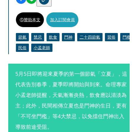
贊助本文
加入訂閱會員
節氣
禁忌
飲食
門神
二十四節氣
習俗
門檻
民俗
小孟老師
5月5日即將迎來夏季的第一個節氣「立夏」，這
代表告別春季，夏季即將開始與到來。命理專家
小孟老師提醒，天氣漸漸炎熱，飲食應以清淡為
主；此外，民間相傳立夏也是門神的生日，更有
「不可坐門檻」等4大禁忌，以免擋住門神出入
導致前途受阻。