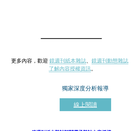
更多內容，歡迎
鏡週刊紙本雜誌
、
鏡週刊動態雜誌
了解內容授權資訊
。
獨家深度分析報導
線上閱讀