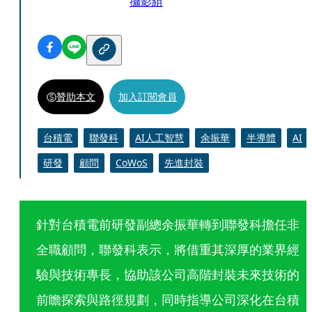
攝影組
贊助本文
加入訂閱會員
台積電
聯發科
AI人工智慧
余振華
半導體
AI
研發
顧問
CoWoS
先進封裝
針對台積電前研發副總余振華轉到聯發科擔任非
全職顧問，聯發科表示，將借重其深厚的業界經
驗與技術專長，協助該公司高階封裝未來技術的
前瞻探索與路徑規劃，同時指導公司深化在台積