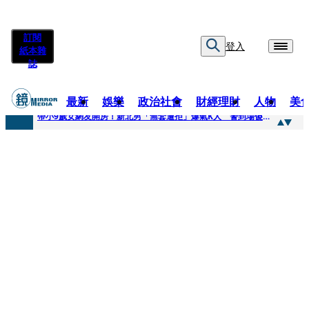
訂閱
登入
紙本雜
誌
最新
娛樂
政治社會
財經理財
人物
美
快訊
帶小9歲女網友開房！新北男「無套遭拒」爆氣K人 警到場傻眼搜到手銬、改造槍
快訊
natori再訪台北人氣爆棚 〈Overdose〉一響全場尖叫「I Love You Taipei」
快訊
42歲情色片女星宣布閃嫁「前職棒投手」！ 她甜讚老公「投球速度快」：擄獲我的心