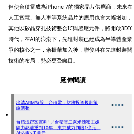
但使台積電成為iPhone 7的獨家晶片供應商，未來在
人工智慧、無人車等系統晶片的應用也會大幅增加，
其他以矽晶穿孔技術整合IC與感應元件，將開啟3DIC
時代，在AI的浪潮下，先進封裝已經成為半導體產業
爭的核心之一，余振華加入後，聯發科在先進封裝關
技術的布局，勢必更受矚目。
延伸閱讀
出清ARM持股 台積電：財務投資規劃策
略調整
台積洩密案宣判1／台積電二奈米洩密主嫌
陳力銘遭重判10年 東京威力判賠1億元、
付公庫5千萬元