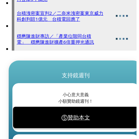
台積洩密案宣判2／二奈米洩密案東京威力
科創判賠1億元 台積電回應了
穩懋陳進財專訪／「產業位階同台積
電」 穩懋陳進財擴產6倍重押光通訊
支持鏡週刊
小心意大意義
小額贊助鏡週刊！
贊助本文