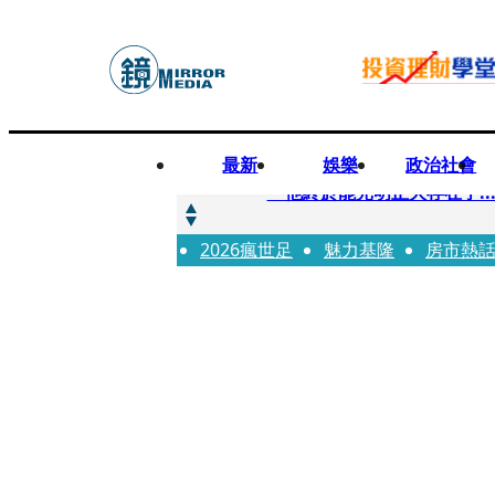
最新
娛樂
政治社會
快訊
「他終於能光明正大存在了.
2026瘋世足
快訊
魅力基隆
房市熱
12歲女兒天天幫化妝 孫儷
快訊
相機忘在澎湖民宿被誤當垃圾丟