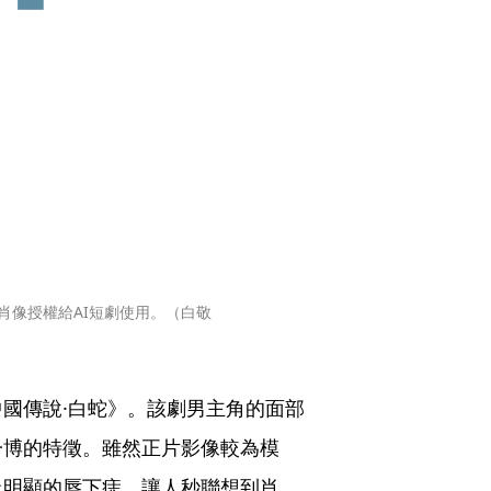
肖像授權給AI短劇使用。（白敬
國傳說·白蛇》。該劇男主角的面部
一博的特徵。雖然正片影像較為模
上明顯的唇下痣，讓人秒聯想到肖