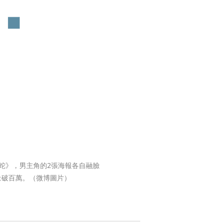
蛇》，男主角的2張海報各自融臉
量破百萬。（微博圖片）