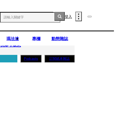
登入
瑪法達
專欄
動態雜誌
庭抗辯引眾怒
訂閱紙本雜誌
Podcasts
..