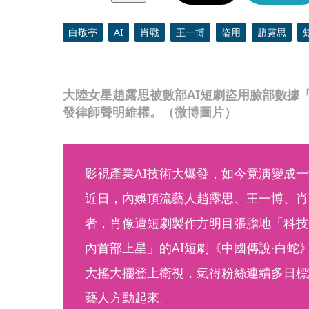
白敬亭
AI
肖戰
王一博
盜用
趙露思
大陸女星趙露思被數部AI短劇盜用臉部數據
發律師聲明維權。（微博圖片）
影視產業AI技術大爆發，如今竟演變成
近日，內娛頂流藝人趙露思、王一博、肖
者，肖像遭短劇製作方明目張膽地「科技
內首部上星」的AI短劇《中國傳說·白蛇
大搖大擺登上衛視，氣得粉絲連續多日標
藝人方動起來。