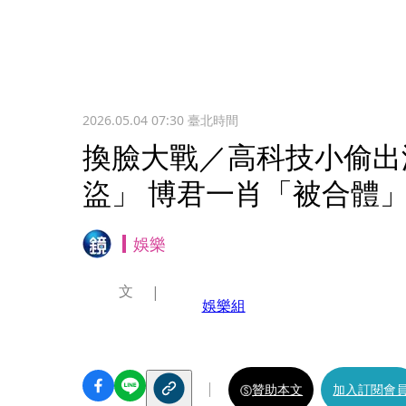
2026.05.04 07:30
臺北時間
換臉大戰／高科技小偷出
盜」 博君一肖「被合體
娛樂
文
娛樂組
贊助本文
加入訂閱會