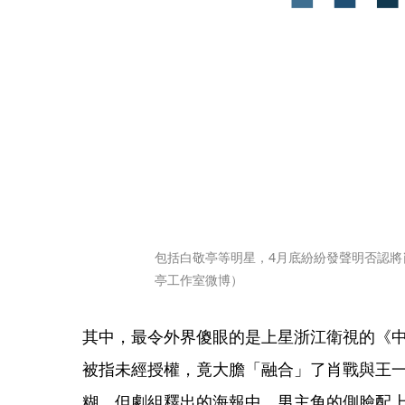
包括白敬亭等明星，4月底紛紛發聲明否認將
亭工作室微博）
其中，最令外界傻眼的是上星浙江衛視的《中
被指未經授權，竟大膽「融合」了肖戰與王
糊，但劇組釋出的海報中，男主角的側臉配