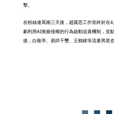
擊。
在粉絲連罵兩三天後，趙露思工作室終於在4
劇利用AI換臉侵權的行為啟動追責機制，並
後，白敬亭、易烊千璽、王鶴棣等流量男星