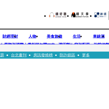
財經理財
人物
美食旅遊
生活
車錶酒
..」撕匿名標籤！遭割頸亡國三生「楊承勳」真名解禁 乾妹法
話題
台北畫刊
房訊發燒榜
防詐鏡區
更多
有個專屬化妝師還讚媽媽底子好
！百萬YTR衝掩埋場直播「開挖50噸垃圾山」 怕私人片外流.