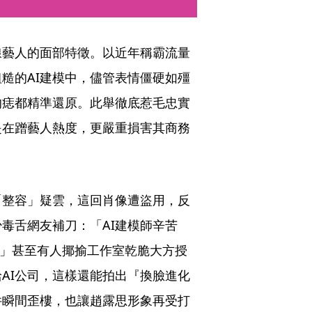
線藝人的面部特徵。以近年稱霸流量
糙的AI建模中，儘管表情僵硬如殭
的痣都精準還原。此舉徹底惹毛忠實
是在蹭藝人熱度，更嚴重損害其商務
「整容」疑雲，這回肖像遭盜用，反
毒舌網友補刀：「AI建模師辛苦
本？」甚至有人揶揄工作室乾脆大方授
AI公司，這樣還能拍出『換臉進化
件瞬間歪樓，也讓趙露思形象再受打