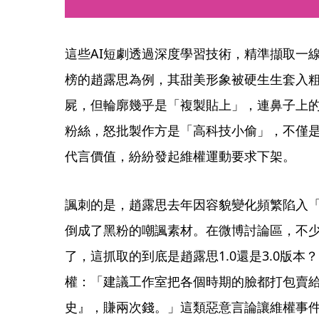
這些AI短劇透過深度學習技術，精準擷取一
榜的趙露思為例，其甜美形象被硬生生套入粗
屍，但輪廓幾乎是「複製貼上」，連鼻子上
粉絲，怒批製作方是「高科技小偷」，不僅
代言價值，紛紛發起維權運動要求下架。
諷刺的是，趙露思去年因容貌變化頻繁陷入
倒成了黑粉的嘲諷素材。在微博討論區，不少
了，這抓取的到底是趙露思1.0還是3.0版
權：「建議工作室把各個時期的臉都打包賣給
史』，賺兩次錢。」這類惡意言論讓維權事