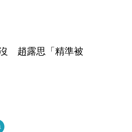
沒 趙露思「精準被
」
員