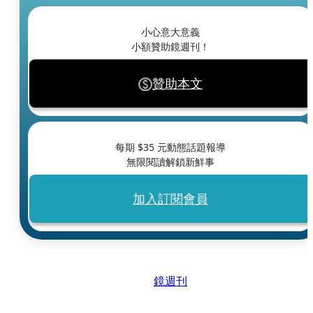
小心意大意義
小額贊助鏡週刊！
贊助本文
每期 $
35
元動態話題報導
無限閱讀解鎖新鮮事
加入訂閱會員
鏡週刊