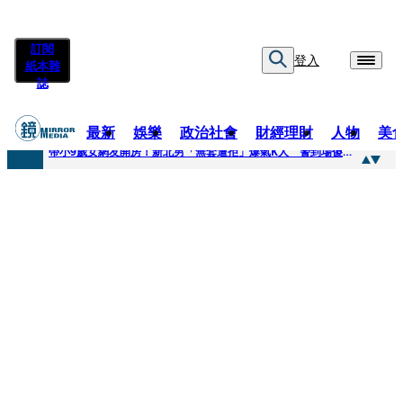
訂閱
登入
紙本雜
誌
最新
娛樂
政治社會
財經理財
人物
美
快訊
帶小9歲女網友開房！新北男「無套遭拒」爆氣K人 警到場傻眼搜到手銬、改造槍
快訊
natori再訪台北人氣爆棚 〈Overdose〉一響全場尖叫「I Love You Taipei」
快訊
42歲情色片女星宣布閃嫁「前職棒投手」！ 她甜讚老公「投球速度快」：擄獲我的心