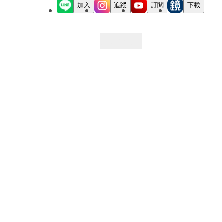
加入
追蹤
訂閱
下載
最新文章