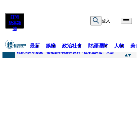
訂閱
登入
紙本雜
誌
最新
娛樂
政治社會
財經理財
人物
美
快訊
杜絕洗產地疑慮 張嘉郡堅持農產原料「標示原產國」入法
快訊
「簽名牆變戰場！」饒河夜市小吃店把簽名塗掉 沈伯洋：舉雙手贊成
快訊
一起往好命路出發1／占星第一品牌 唐綺陽1秒帶入星座世界