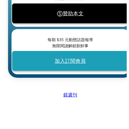
贊助本文
每期 $
35
元動態話題報導
無限閱讀解鎖新鮮事
加入訂閱會員
鏡週刊