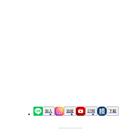
加入
追蹤
訂閱
下載