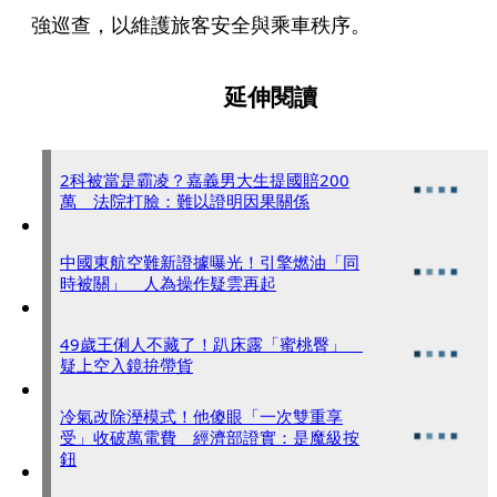
強巡查，以維護旅客安全與乘車秩序。
延伸閱讀
2科被當是霸凌？嘉義男大生提國賠200
萬 法院打臉：難以證明因果關係
中國東航空難新證據曝光！引擎燃油「同
時被關」 人為操作疑雲再起
49歲王俐人不藏了！趴床露「蜜桃臀」
疑上空入鏡拚帶貨
冷氣改除溼模式！他傻眼「一次雙重享
受」收破萬電費 經濟部證實：是魔級按
鈕