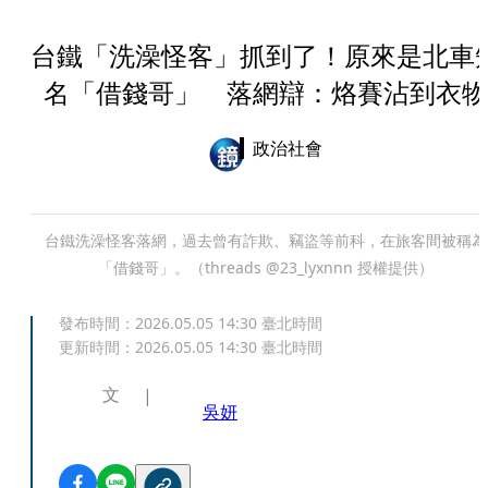
台鐵「洗澡怪客」抓到了！原來是北車
名「借錢哥」 落網辯：烙賽沾到衣物
政治社會
台鐵洗澡怪客落網，過去曾有詐欺、竊盜等前科，在旅客間被稱為
「借錢哥」。（threads @23_lyxnnn 授權提供）
發布時間：
2026.05.05 14:30
臺北時間
更新時間：
2026.05.05 14:30
臺北時間
文
吳妍