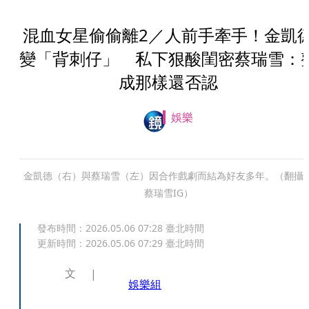
混血女星偷偷離2／人前手牽手！金凱
變「背刺仔」 私下狠酸閨密蔡瑞雪：
成那樣還否認
娛樂
金凱德（右）與蔡瑞雪（左）因合作戲劇而結為好友多年。（翻攝
蔡瑞雪IG）
發布時間：
2026.05.06 07:28
臺北時間
更新時間：
2026.05.06 07:29
臺北時間
文
娛樂組