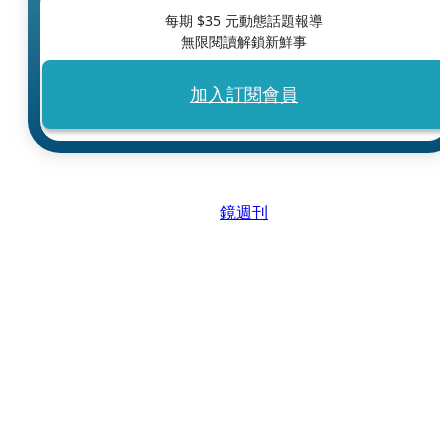
每期 $
35
元動態話題報導
無限閱讀解鎖新鮮事
加入訂閱會員
鏡週刊