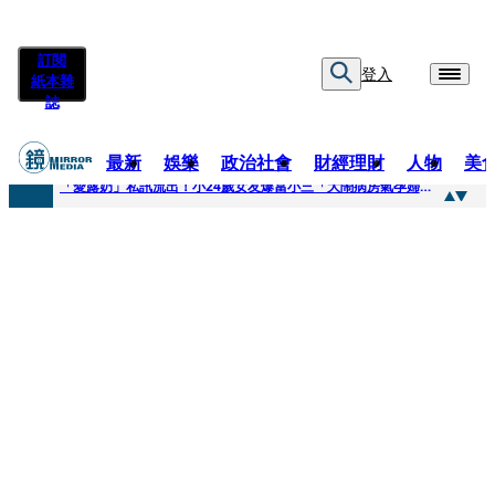
訂閱
登入
紙本雜
誌
最新
娛樂
政治社會
財經理財
人物
美
快訊
「愛露奶」私訊流出！小24歲女友爆當小三「大鬧病房氣孕婦」 姜厚任不忍回應了
快訊
台玻夫人稱長子抑鬱輕生 兒媳譚以欣：若愛只在完全順從才給予，就不是無條件的愛
快訊
廖峻中風前妻「父親節餵飯照顧」 兒曬溫馨背影感慨：不計前嫌的真愛