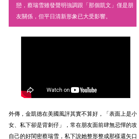
戀，蔡瑞雪雖發聲明強調跟「那個凱文」僅是朋
友關係，但平日清新形象已大受影響。
外傳，金凱德在美國風評其實不算好，「表面上是小
女、私下卻是背刺仔」，常在朋友面前肆無忌憚的攻
自己的好閨密蔡瑞雪，私下說她整形整成那樣還矢口