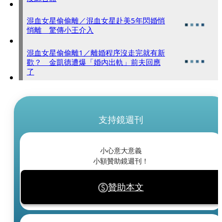
混血女星偷偷離／混血女星赴美5年閃婚悄
悄離 驚傳小王介入
混血女星偷偷離1／離婚程序沒走完就有新
歡？ 金凱德遭爆「婚內出軌」前夫回應
了
支持鏡週刊
小心意大意義
小額贊助鏡週刊！
贊助本文