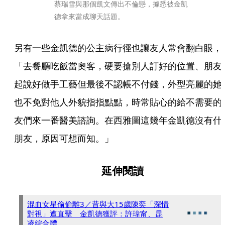
蔡瑞雪與那個凱文傳出不倫戀，據悉被金凱
德拿來當成聊天話題。
另有一些金凱德的公主病行徑也讓友人常會翻白眼，
「去餐廳吃飯當奧客，硬要搶別人訂好的位置、朋友
起說好做手工藝但最後不認帳不付錢，外型亮麗的她
也不免對他人外貌指指點點，時常貼心的給不需要的
友們來一番醫美諮詢。在西雅圖這幾年金凱德沒有什
朋友，原因可想而知。」
延伸閱讀
混血女星偷偷離3／昔與大15歲陳奕「深情
對視」遭直擊 金凱德獲評：許瑋甯、昆
凌綜合體