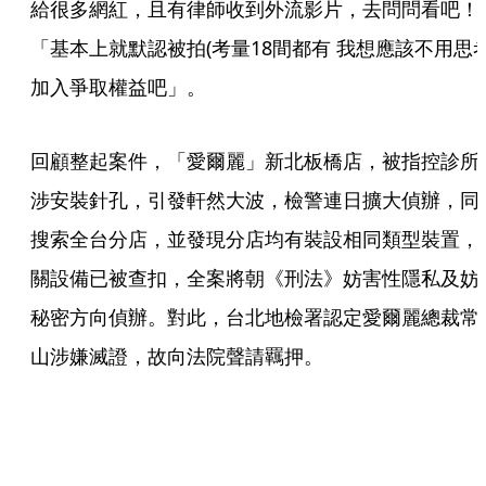
給很多網紅，且有律師收到外流影片，去問問看吧！
「基本上就默認被拍(考量18間都有 我想應該不用思考)
加入爭取權益吧」。
回顧整起案件，「愛爾麗」新北板橋店，被指控診所
涉安裝針孔，引發軒然大波，檢警連日擴大偵辦，同
搜索全台分店，並發現分店均有裝設相同類型裝置，
關設備已被查扣，全案將朝《刑法》妨害性隱私及妨
秘密方向偵辦。對此，台北地檢署認定愛爾麗總裁常
山涉嫌滅證，故向法院聲請羈押。