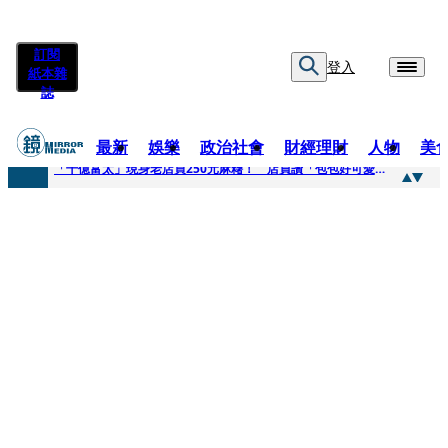
訂閱
登入
紙本雜
誌
最新
娛樂
政治社會
財經理財
人物
美
快訊
「千億富太」現身老店買250元麻糬！ 店員讚「包包好可愛」她笑回：我自己做的
快訊
姜厚任小24歲女友爆當小三、假學歷！ 友「扯郭台銘」曝交往內幕：我們又不像他
快訊
吳昕陽新任無店面零售商業同業公會理事長 提四大策略續走台灣零售業新局