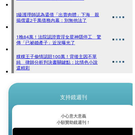
I級護理師認為還債「出賣肉體」下海 親
揭償還2千萬債務內幕：別無他法了
1晚84萬！法院認證賣淫女星神隱停工 驚
傳「已祕婚產子」近況曝光了
粿粿王子偷情認賠100萬！背後主因不單
純 律師分析判決書關鍵點：比情色小說
還精彩
支持鏡週刊
小心意大意義
小額贊助鏡週刊！