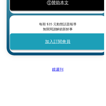
贊助本文
每期 $
35
元動態話題報導
無限閱讀解鎖新鮮事
加入訂閱會員
鏡週刊