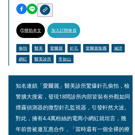
贊助本文
加入訂閱會員
偷拍
醫美
愛爾麗
針孔
愛爾麗集團
滅證
網紅
醫美診所
常如山
知名連鎖「愛爾麗」醫美診所驚爆針孔偷拍，檢
警擴大搜索，發現18間診所內部皆裝有外觀如同
煙霧偵測器的微型針孔監視器，引發軒然大波。
對此，擁有4.4萬粉絲的電商小網紅就坦言，幾
年前曾被邀互惠合作，「當時還有一個全裸的療