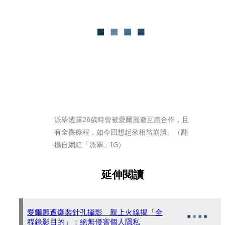
派翠透露26歲時曾被愛爾麗邀互惠合作，且
有全裸療程，如今回想起來相當崩潰。（翻
攝自網紅「派翠」IG）
延伸閱讀
愛爾麗遭爆裝針孔攝影 親上火線揭「全
程錄影目的」：絕無侵害個人隱私