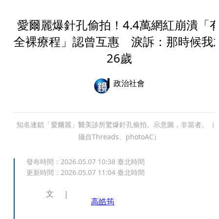
愛爾麗爆針孔偷拍！4.4萬網紅崩潰「
全裸療程」認曾互惠 淚訴：那時候我
26歲
政治社會
知名連鎖「愛爾麗」醫美診所驚爆針孔偷拍。示意圖，非當者。（
攝自Threads、photoAC）
發布時間：
2026.05.07 10:38
臺北時間
更新時間：
2026.05.07 11:04
臺北時間
文
高皓筠