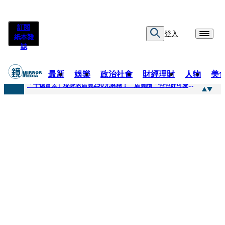
訂閱
登入
紙本雜
誌
最新
娛樂
政治社會
財經理財
人物
美
快訊
「千億富太」現身老店買250元麻糬！ 店員讚「包包好可愛」她笑回：我自己做的
快訊
姜厚任小24歲女友爆當小三、假學歷！ 友「扯郭台銘」曝交往內幕：我們又不像他
快訊
吳昕陽新任無店面零售商業同業公會理事長 提四大策略續走台灣零售業新局