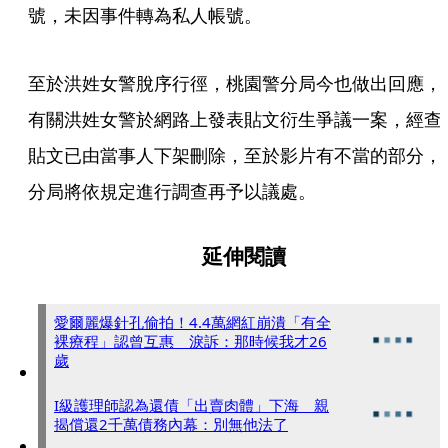
號，未因事件轉為私人帳號。
至於洪姓女警脫序行徑，桃園警分局今也做出回應，
有關洪姓女警於網路上發表貼文衍生爭議一案，經查
貼文已由當事人下架刪除，至於影片有不當的部分，
分局將依規定進行調查再予以議處。
延伸閱讀
愛爾麗爆針孔偷拍！4.4萬網紅崩潰「有全
裸療程」認曾互惠 淚訴：那時候我才26
歲
I級護理師認為還債「出賣肉體」下海 親
揭償還2千萬債務內幕：別無他法了