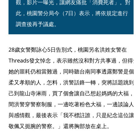
觀，影片一曝光，讓網友痛批「消費死者」。對
此，桃園警分局今（7日）表示，將依規定進行
調查後再予議處。
28歲女警鄭詠心5日告別式，桃園另名洪姓女警在
Threads發文悼念，表示雖然沒和對方共事過，但得
她的噩耗仍相當難過，同時聽台南同事透露鄭警是個
柔又孝順的人，怎料，洪警話鋒一轉，突將話題跳到
己到龍山寺淋雨，買了個會讓自己想起媽媽的大福，
間洪警穿警察制服，一邊吃著粉色大福，一邊談論人
與感情觀，最後表示「我不標註誰，只是紀念這位讓
敬佩又扼腕的警察。」還將胸部放在桌上。