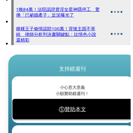
1晚84萬！法院認證賣淫女星神隱停工 驚
傳「已祕婚產子」近況曝光了
粿粿王子偷情認賠100萬！背後主因不單
純 律師分析判決書關鍵點：比情色小說
還精彩
支持鏡週刊
小心意大意義
小額贊助鏡週刊！
贊助本文