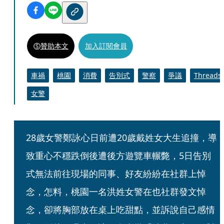
贊助本文
加入訂閱會員
車禍
桃園
消費
告別式
警察
爭議
Threads
女警
28歲女警鄭詠心日前遭20歲戴姓女大生追撞，導
致重心不穩跌倒後遭後方遊覽車輾斃，5日告別
式無法前往現場的同事、好友紛紛在社群上悼
念，怎料，桃園一名洪姓女警在也社群發文悼
念，卻將胸部放在桌上吃甜點，並訴說自己感情