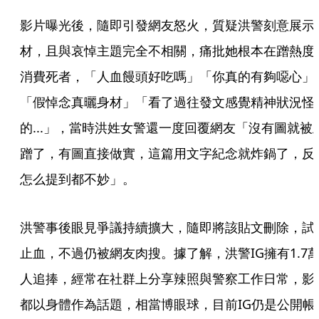
影片曝光後，隨即引發網友怒火，質疑洪警刻意展示
材，且與哀悼主題完全不相關，痛批她根本在蹭熱度
消費死者，「人血饅頭好吃嗎」「你真的有夠噁心」
「假悼念真曬身材」「看了過往發文感覺精神狀況怪
的...」，當時洪姓女警還一度回覆網友「沒有圖就被
蹭了，有圖直接做實，這篇用文字紀念就炸鍋了，反
怎么提到都不妙」。
洪警事後眼見爭議持續擴大，隨即將該貼文刪除，試
止血，不過仍被網友肉搜。據了解，洪警IG擁有1.7
人追捧，經常在社群上分享辣照與警察工作日常，影
都以身體作為話題，相當博眼球，目前IG仍是公開帳