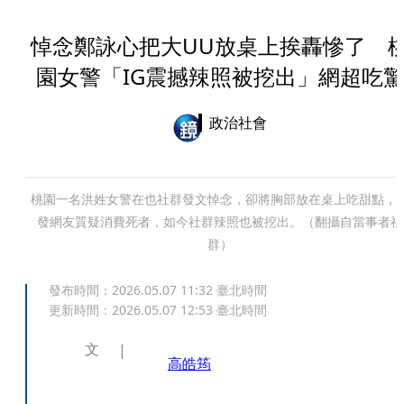
悼念鄭詠心把大UU放桌上挨轟慘了 
園女警「IG震撼辣照被挖出」網超吃
政治社會
桃園一名洪姓女警在也社群發文悼念，卻將胸部放在桌上吃甜點，
發網友質疑消費死者，如今社群辣照也被挖出。（翻攝自當事者社
群）
發布時間：
2026.05.07 11:32
臺北時間
更新時間：
2026.05.07 12:53
臺北時間
文
高皓筠