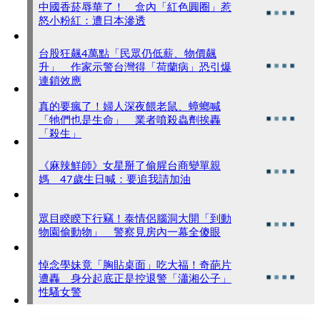
中國香菸辱華了！ 盒內「紅色圓圈」惹
怒小粉紅：遭日本滲透
台股狂飆4萬點「民眾仍低薪、物價飆
升」 作家示警台灣得「荷蘭病」恐引爆
連鎖效應
真的要瘋了！婦人深夜餵老鼠、蟑螂喊
「牠們也是生命」 業者噴殺蟲劑挨轟
「殺生」
《麻辣鮮師》女星掰了偷腥台商變單親
媽 47歲生日喊：要追我請加油
眾目睽睽下行竊！泰情侶腦洞大開「到動
物園偷動物」 警察見房內一幕全傻眼
悼念學妹竟「胸貼桌面」吃大福！奇葩片
遭轟 身分起底正是控退警「瀟湘公子」
性騷女警