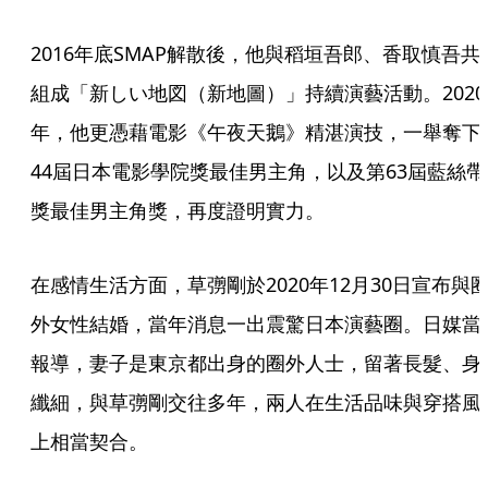
2016年底SMAP解散後，他與稻垣吾郎、香取慎吾共
組成「新しい地図（新地圖）」持續演藝活動。2020
年，他更憑藉電影《午夜天鵝》精湛演技，一舉奪下
44屆日本電影學院獎最佳男主角，以及第63屆藍絲帶
獎最佳男主角獎，再度證明實力。
在感情生活方面，草彅剛於2020年12月30日宣布與
外女性結婚，當年消息一出震驚日本演藝圈。日媒當
報導，妻子是東京都出身的圈外人士，留著長髮、身
纖細，與草彅剛交往多年，兩人在生活品味與穿搭風
上相當契合。