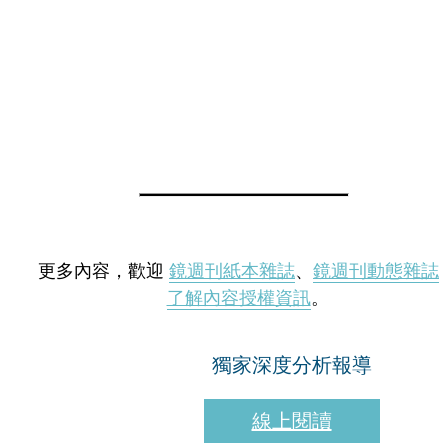
更多內容，歡迎
鏡週刊紙本雜誌
、
鏡週刊動態雜誌
了解內容授權資訊
。
獨家深度分析報導
線上閱讀