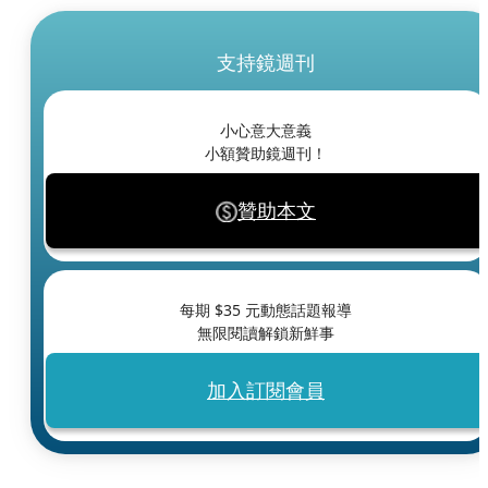
支持鏡週刊
小心意大意義
小額贊助鏡週刊！
贊助本文
每期 $
35
元動態話題報導
無限閱讀解鎖新鮮事
加入訂閱會員