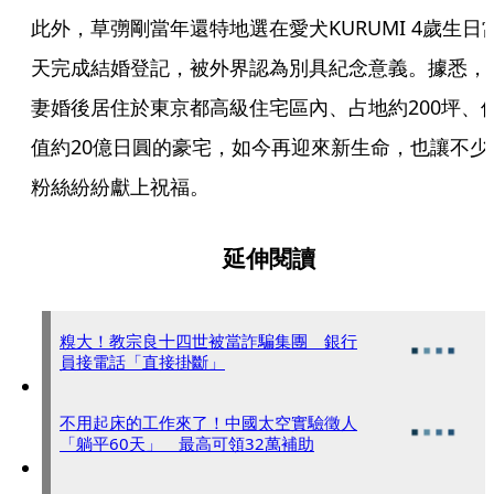
此外，草彅剛當年還特地選在愛犬KURUMI 4歲生日
天完成結婚登記，被外界認為別具紀念意義。據悉，
妻婚後居住於東京都高級住宅區內、占地約200坪、
值約20億日圓的豪宅，如今再迎來新生命，也讓不少
粉絲紛紛獻上祝福。
延伸閱讀
糗大！教宗良十四世被當詐騙集團 銀行
員接電話「直接掛斷」
不用起床的工作來了！中國太空實驗徵人
「躺平60天」 最高可領32萬補助