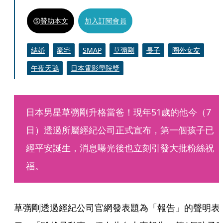
贊助本文
加入訂閱會員
結婚
豪宅
SMAP
草彅剛
長子
圈外女友
午夜天鵝
日本電影學院獎
日本男星草彅剛升格當爸！現年51歲的他今（7
日）透過所屬經紀公司正式宣布，第一個孩子已
經平安誕生，消息曝光後也立刻引發大批粉絲祝
福。
草彅剛透過經紀公司官網發表題為「報告」的聲明表