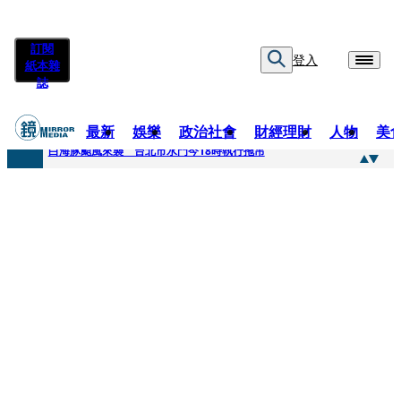
訂閱
登入
紙本雜
誌
最新
娛樂
政治社會
財經理財
人物
美
快訊
白海豚颱風來襲 台北市水門今18時執行拖吊
快訊
AKIRA台北唱到一半突收兒子告白「爸爸I LOVE YOU」 驚喜林志玲同步曝光父親節「披薩蛋糕」
快訊
獨家／TWICE Mina一進華山「天空秒變臉」！ONCE狂風暴雨死守 畫面曝光2.5萬人笑翻