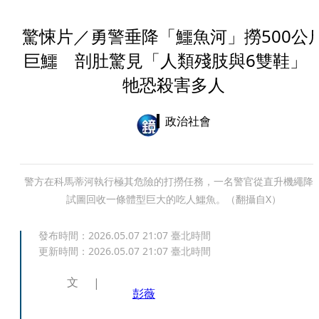
驚悚片／勇警垂降「鱷魚河」撈500公
巨鱷 剖肚驚見「人類殘肢與6雙鞋」
牠恐殺害多人
政治社會
警方在科馬蒂河執行極其危險的打撈任務，一名警官從直升機繩降
試圖回收一條體型巨大的吃人鱷魚。（翻攝自X）
發布時間：
2026.05.07 21:07
臺北時間
更新時間：
2026.05.07 21:07
臺北時間
文
彭薇