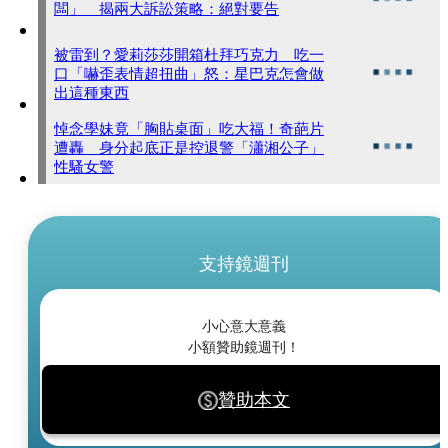
闆」 揭兩大訴訟策略：絕對要告
被雷到？愛莉莎莎開箱杜拜巧克力 吃一
口「嚇歪表情超扭曲」怒：星巴克怎會做
出這種東西
悼念學妹竟「胸貼桌面」吃大福！奇葩片
遭轟 身分起底正是控退警「瀟湘公子」
性騷女警
支持鏡週刊
小心意大意義
小額贊助鏡週刊！
贊助本文