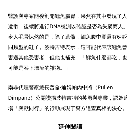
醫護與專家隨後剖開鱷魚腸胃，果然在其中發現了人
遺骸，後續將進行DNA檢測以確認是否為失蹤商人。
令人毛骨悚然的是，除了遺骸，鱷魚腹中竟還有6種
同類型的鞋子。波特吉特表示，這可能代表該鱷魚曾
害過其他受害者，但他也補充：「鱷魚什麼都吃，也
可能是吞下漂流的雜物。」
南非代理警察總長普倫·迪姆帕內中將（Pullen 
Dimpane）公開讚揚波特吉特的英勇與專業，認為這
場「與獸同行」的行動展現了警方追查真相的決心。
延伸閱讀