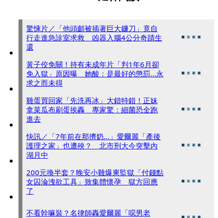
驚悚片／「他頭顱被插著巨大鐮刀」竟自
行走進急診室求救 凶器入腦4公分奇蹟生
還
黃子佼免關！持有未成年片「判1年6月卻
免入獄」原因曝 她酸：是最好的懲罰...永
求之而未得
雞蛋買回家「先洗再冰」大錯特錯！正妹
拿菜瓜布刷蛋挨轟 專家驚：細菌恐全跑
進去
快訊／「7年前在那擠奶...」愛爾麗「產後
護理之家」也遭殃？ 北市刑大今突擊內
湖月中
200元換半套？晚安小雞爆柬監獄「付錢點
女囚淪洩欲工具」致集體懷孕 獄方回應
了
不看幹嘛裝？名律師轟愛爾麗「噁男老