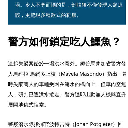
場。令人不寒而慄的是，剖腹後不僅發現人類遺
骸，更驚現多種款式的鞋履。
警方如何鎖定吃人鱷魚？
這起失蹤案始於一場洪水意外。姆普馬蘭加省警方發
人馬維拉·馬鬆多上校（Mavela Masondo）指出，當
時失蹤商人的車輛受困在淹水的橋面上，但車內空無
人，研判已遭洪水捲走。警方隨即出動無人機與直升
展開地毯式搜索。
警察潛水隊指揮官波特吉特（Johan Potgieter）回