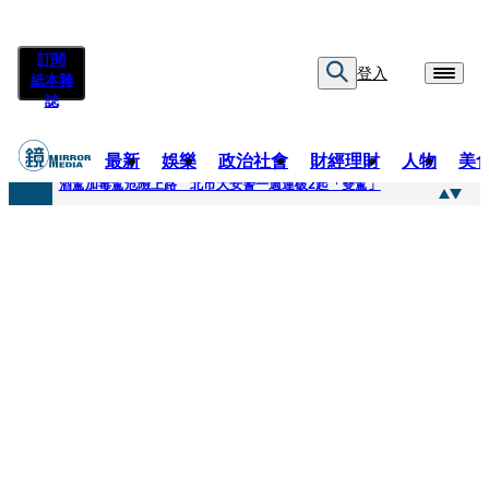
訂閱
登入
紙本雜
誌
最新
娛樂
政治社會
財經理財
人物
美
快訊
酒駕加毒駕危險上路 北市大安警一週連破2起「雙駕」
快訊
Ozone黃文廷、FEniX夏浦洋組「神隊友」 邱以太、林亭莉熱血狂奔殺青淚崩
快訊
AKIRA台北唱到一半突收兒子告白「爸爸I LOVE YOU」 驚喜林志玲同步曝光父親節「披薩蛋糕」