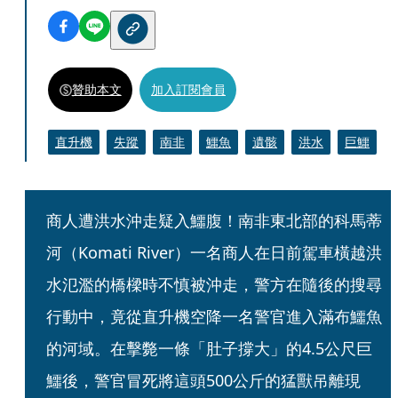
贊助本文
加入訂閱會員
直升機
失蹤
南非
鱷魚
遺骸
洪水
巨鱷
商人遭洪水沖走疑入鱷腹！南非東北部的科馬蒂
河（Komati River）一名商人在日前駕車橫越洪
水氾濫的橋樑時不慎被沖走，警方在隨後的搜尋
行動中，竟從直升機空降一名警官進入滿布鱷魚
的河域。在擊斃一條「肚子撐大」的4.5公尺巨
鱷後，警官冒死將這頭500公斤的猛獸吊離現