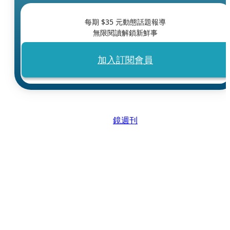
每期 $
35
元動態話題報導
無限閱讀解鎖新鮮事
加入訂閱會員
鏡週刊