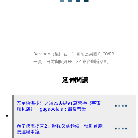
Barcode（後排右一）目前是男團CLO’VER
一員，日前與師妹FELIZZ 來台舉辦活動。
延伸閱讀
泰星跨海提告／羅杰夫提91萬禁播《宇宙
麵包店》 gagaoolala：照常營業
泰星跨海提告2／影視欠薪頻傳 韓劇台劇
接連爆爭議