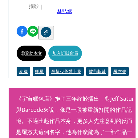
攝影
林弘斌
贊助本文
加入訂閱會員
泰國
明星
黑幫少爺愛上我
披荊斬棘
羅杰夫
《宇宙麵包店》拖了三年終於播出，對Jeff Satur
與Barcode來說，像是一段被重新打開的作品記
憶。不過比起作品本身，更多人先注意到的反而
是羅杰夫這個名字，他為什麼能為了一部作品一