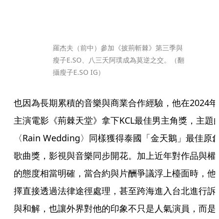
羅杰夫（前中）參加《披荊斬棘》第三季與
瘦子E.SO、八三夭阿璞成為莫逆之交。（翻
攝瘦子E.SO IG）
也因為長期累積的音樂與商業合作經驗，他在2024年
主演電影《荊棘天堂》拿下KCL最佳男主角獎，主題
〈Rain Wedding〉同樣獲得泰國「金天鵝」最佳原
歌曲獎，影視與音樂同步開花。加上近年對作品與權
的態度相當明確，當合約與片酬爭議浮上檯面時，他
擇直接透過法律途徑處理，甚至跨海進入台北進行訴
與和解，也讓外界對他的印象不只是人氣演員，而是