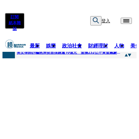
訂閱
登入
紙本雜
誌
最新
娛樂
政治社會
財經理財
人物
美
快訊
美女律師詐騙慈濟疫苗採購逾10億元 查獲232公斤黃金藏豪宅地板下
快訊
才爆「皮克敏」爭議又來！柯文哲生日照撞《VOGUE》 陳智菡遭轟侵權急改圖
快訊
SJ始源真的可以 驚喜現身早餐店認證應援 幽默提醒「記得常換照」