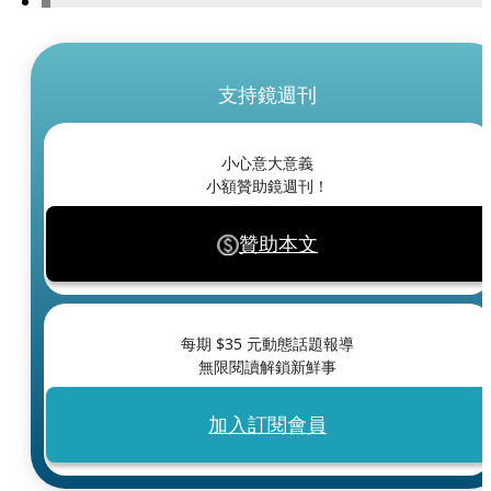
支持鏡週刊
小心意大意義
小額贊助鏡週刊！
贊助本文
每期 $
35
元動態話題報導
無限閱讀解鎖新鮮事
加入訂閱會員