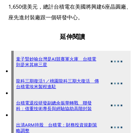
1,650億美元，總計台積電在美國將興建6座晶圓廠、
座先進封裝廠跟一個研發中心。
延伸閱讀
童子賢妙喻台灣是AI競賽軍火庫 台積電
則是米其林三星
龍科三期復活1／桃園龍科三期大復活 傳
台積電埃米製程進駐
台積電退役研發副總余振華轉戰 聯發
科：借重技術專長與經驗協助高階封裝
出清ARM持股 台積電：財務投資規劃策
略調整