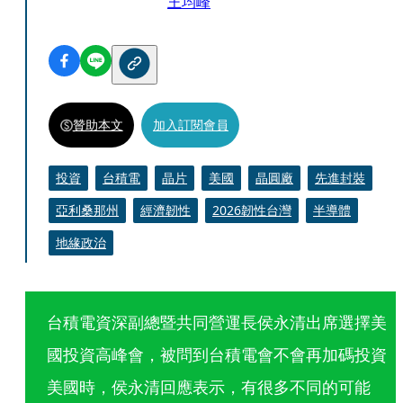
王均峰
贊助本文
加入訂閱會員
投資
台積電
晶片
美國
晶圓廠
先進封裝
亞利桑那州
經濟韌性
2026韌性台灣
半導體
地緣政治
台積電資深副總暨共同營運長侯永清出席選擇美
國投資高峰會，被問到台積電會不會再加碼投資
美國時，侯永清回應表示，有很多不同的可能