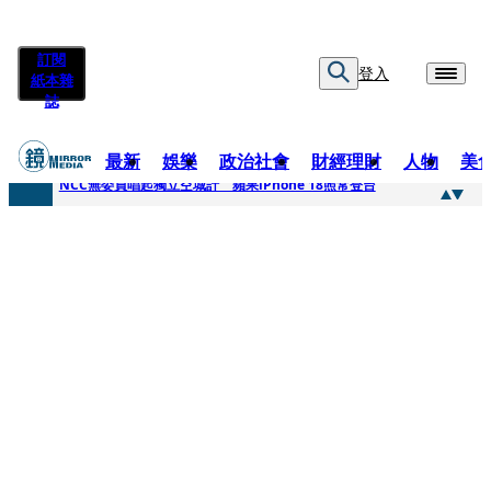
訂閱
登入
紙本雜
誌
最新
娛樂
政治社會
財經理財
人物
美
快訊
NCC無委員唱起獨立空城計 蘋果iPhone 18照常登台
快訊
六強片齊聚桃影 小薰《祖先鬼》回桃影娘家 《長安的荔枝》桃影加映一票難求
快訊
8年磨一劍 陳法拉自編自導《Bloodline》進軍多倫多 柯林法洛姊弟相挺