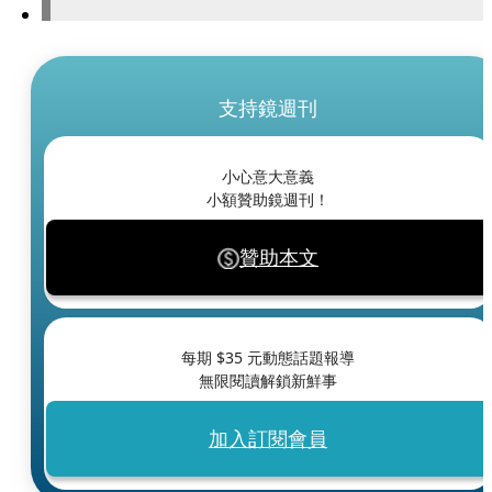
支持鏡週刊
小心意大意義
小額贊助鏡週刊！
贊助本文
每期 $
35
元動態話題報導
無限閱讀解鎖新鮮事
加入訂閱會員