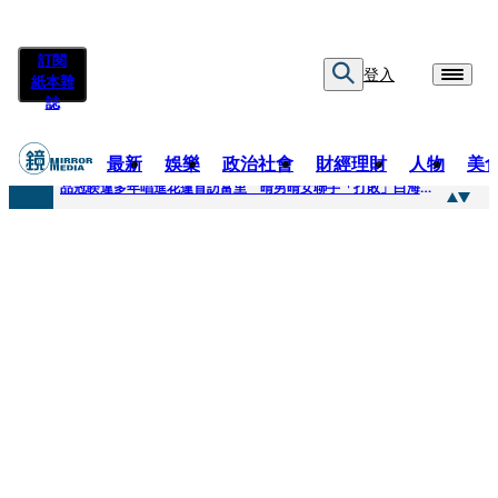
訂閱
登入
紙本雜
誌
最新
娛樂
政治社會
財經理財
人物
美
快訊
品冠睽違多年唱進花蓮首訪富里 晴男晴女聯手「打敗」白海豚颱風
快訊
【台中戰局特輯】何欣純支持度暴增 藍營民調老劇本急救援
快訊
natori再訪台北人氣爆棚 〈Overdose〉一響全場尖叫「I Love You Taipei」