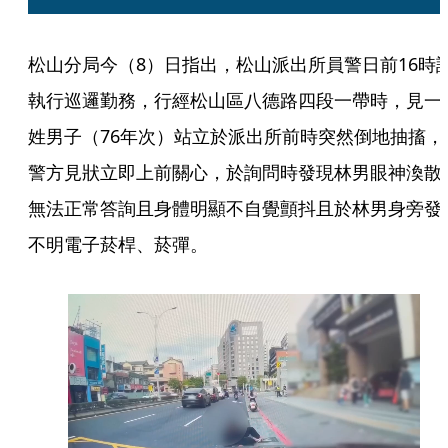
松山分局今（8）日指出，松山派出所員警日前16時
執行巡邏勤務，行經松山區八德路四段一帶時，見一
姓男子（76年次）站立於派出所前時突然倒地抽搐，
警方見狀立即上前關心，於詢問時發現林男眼神渙散
無法正常答詢且身體明顯不自覺顫抖且於林男身旁發
不明電子菸桿、菸彈。