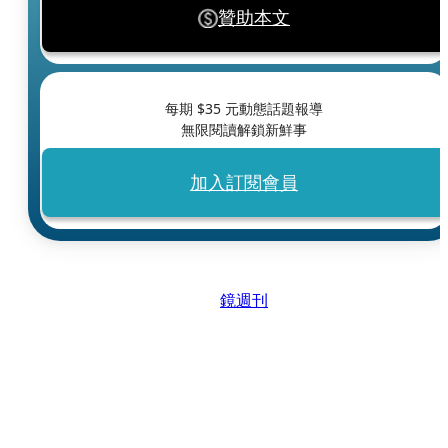
贊助本文
每期 $
35
元動態話題報導
無限閱讀解鎖新鮮事
加入訂閱會員
鏡週刊