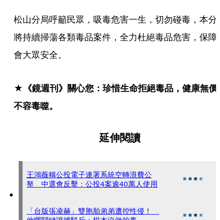
松山分局呼籲民眾，吸毒危害一生，切勿碰毒，本分
將持續掃蕩各類毒品案件，全力杜絕毒品危害，保障
會大眾安全。
★《鏡週刊》關心您：珍惜生命拒絕毒品，健康無價
不容毒噬。
延伸閱讀
王鴻薇稱公投電子連署系統空轉浪費公
帑 中選會反擊：公投4案逾40萬人使用
「台版張凌赫」雙胞胎弟弟遭控性侵！