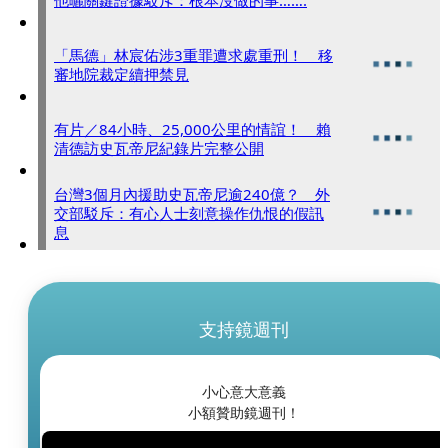
他曬關鍵證據駁斥：根本沒做的事…….
「馬德」林宸佑涉3重罪遭求處重刑！ 移
審地院裁定續押禁見
有片／84小時、25,000公里的情誼！ 賴
清德訪史瓦帝尼紀錄片完整公開
台灣3個月內援助史瓦帝尼逾240億？ 外
交部駁斥：有心人士刻意操作仇恨的假訊
息
支持鏡週刊
小心意大意義
小額贊助鏡週刊！