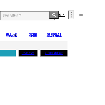
登入
瑪法達
專欄
動態雜誌
訂閱紙本雜誌
Podcasts