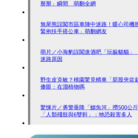
掰掰」瞬間 萌翻全網
無尾熊誤闖市區車陣中迷路！暖心司機
緊抱扶手搭公車」萌翻網友
萌片／小海豹誤闖進酒吧「玩躲貓貓」
迷路原因
野生皮克敏？桃園驚見轎車「屁股夾盆
傻眼：在溜植物嗎
驚悚片／勇警垂降「鱷魚河」撈500公
「人類殘肢與6雙鞋」：牠恐殺害多人