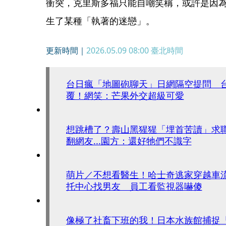
衝突，克里斯多福只能自嘲笑稱，或許是因
生了某種「執著的迷戀」。
更新時間｜
2026.05.09 08:00
臺北時間
台日瘋「地圖砲聊天」日網隔空提問 
覆！網笑：芒果外交超級可愛
想跳槽了？壽山黑猩猩「埋首苦讀」求
翻網友...園方：還好牠們不識字
萌片／不想看醫生！哈士奇逃家穿越車
托中心找男友 員工看監視器嚇傻
像極了社畜下班的我！日本水族館捕捉