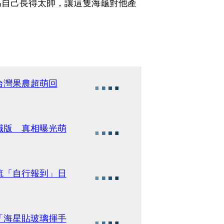
為自己長得太帥，讓這隻海龜對他產
台灣果農超萌回
職版 真相曝光萌
流「自行報到」日
「海星貼玻璃揮手