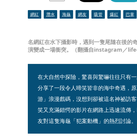
網紅
潛水
海龜
網友
吸管
爆紅
巴掌
名網紅在水下攝影時，遇到一隻尾隨在後的
演變成一場衝突。（翻攝自instagram／lifeof
在大自然中探險，驚喜與驚嚇往往只有一
分享了一段令人啼笑皆非的海中奇遇，原
游」浪漫戲碼，沒想到卻被這名神祕訪客
笑又充滿錯愕的影片在網路上迅速流傳，
友對這隻海龜「犯案動機」的熱烈討論。