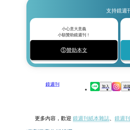
支持鏡週
小心意大意義
小額贊助鏡週刊！
贊助本文
鏡週刊
加入
追
更多內容，歡迎
鏡週刊紙本雜誌
、
鏡週