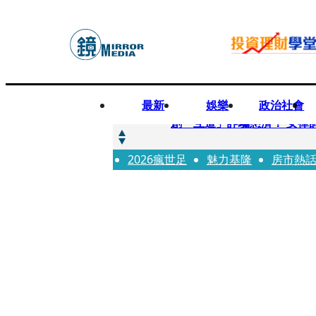
最新
娛樂
政治社會
快訊
創「互道」詐騙慈濟！ 女律
2026瘋世足
快訊
魅力基隆
房市熱
前時力黨魁表態「反對刪公
快訊
六強片齊聚桃影 小薰《祖