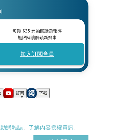
刊
每期 $
35
元動態話題報導
無限閱讀解鎖新鮮事
加入訂閱會員
蹤
訂閱
下載
刊動態雜誌
、
了解內容授權資訊
。