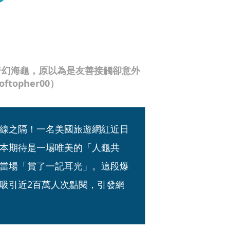
奇幻海龜，原以為是友善接觸卻意外
topher00）
線之隔！一名美國旅遊網紅近日
本期待是一場唯美的「人龜共
當場「賞了一記耳光」。這段爆
吸引近2百萬人次點閱，引發網