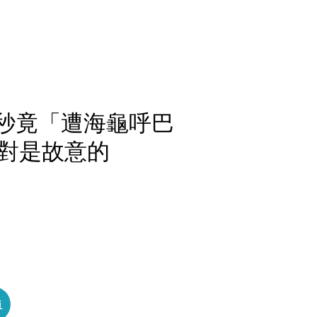
下秒竟「遭海龜呼巴
對是故意的
員