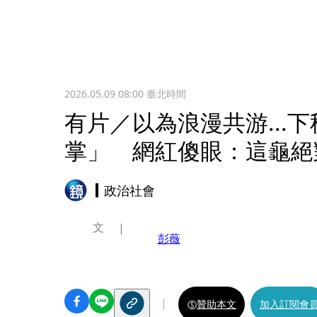
2026.05.09 08:00
臺北時間
有片／以為浪漫共游...
掌」 網紅傻眼：這龜絕
政治社會
文
彭薇
贊助本文
加入訂閱會