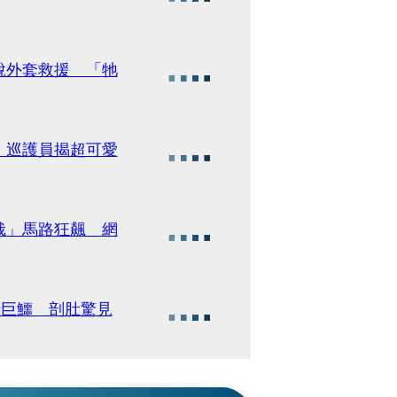
脫外套救援 「牠
 巡護員揭超可愛
栽」馬路狂飆 網
斤巨鱷 剖肚驚見