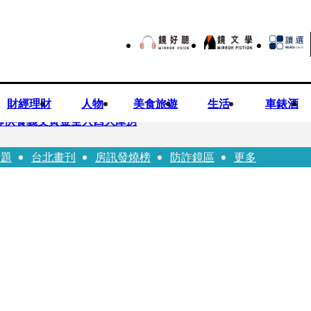
財經理財
人物
美食旅遊
生活
車錶酒
師供養義父黃金全入四大庫房
話題
台北畫刊
房訊發燒榜
防詐鏡區
更多
視預算」 盼在野三思：改凍結處理受質疑項目
先鬼》回桃影娘家 《長安的荔枝》桃影加映一票難求