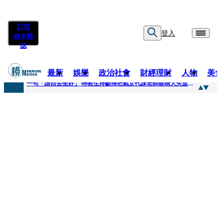
訂閱
登入
紙本雜
誌
最新
娛樂
政治社會
財經理財
人物
美
快訊
一句「請回去坐好」 特教生持斷掃把戳女代課老師眼睛大失血近失明
快訊
新聞內幕／員工4月就反映毒油 中聯高層隱匿鐵證曝光
快訊
新聞內幕／提供詐團提款卡害人上當 警局長女兒淪詐騙犯遭判刑