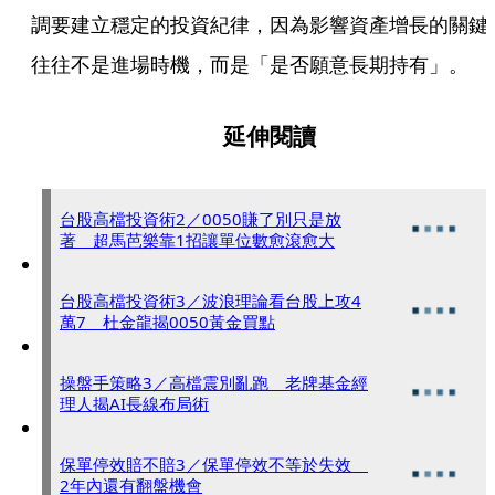
調要建立穩定的投資紀律，因為影響資產增長的關鍵
往往不是進場時機，而是「是否願意長期持有」。
延伸閱讀
台股高檔投資術2／0050賺了別只是放
著 超馬芭樂靠1招讓單位數愈滾愈大
台股高檔投資術3／波浪理論看台股上攻4
萬7 杜金龍揭0050黃金買點
操盤手策略3／高檔震別亂跑 老牌基金經
理人揭AI長線布局術
保單停效賠不賠3／保單停效不等於失效
2年內還有翻盤機會