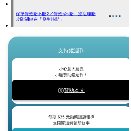
保單停效賠不賠2／停效≠不賠 癌症理賠
攻防關鍵在「發生時間」
支持鏡週刊
小心意大意義
小額贊助鏡週刊！
贊助本文
每期 $
35
元動態話題報導
無限閱讀解鎖新鮮事