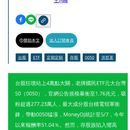
王均峰
贊助本文
加入訂閱會員
台股
ETF
定期定額
存股
0050
洪哲茗
台股狂噴站上4萬點大關，老牌國民ETF元大台灣
50（0050），官網公告規模暴衝至1.76兆元，吸
粉超過277.23萬人，最大成分股台積電領軍衝
鋒，帶動0050猛漲，MoneyDJ統計至5/7，今年
以來報酬率51.04％。然而，存股族陷入懼高