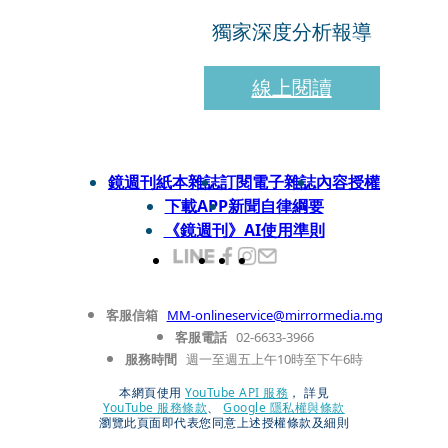
獨家深度分析報導
線上閱讀
鏡週刊紙本雜誌
訂閱電子雜誌
內容授權
下載APP
新聞自律綱要
《鏡週刊》AI使用準則
客服信箱
MM-onlineservice@mirrormedia.mg
客服電話
02-6633-3966
服務時間
週一至週五上午10時至下午6時
本網頁使用
YouTube API 服務
， 詳見
YouTube 服務條款
、
Google 隱私權與條款
瀏覽此頁面即代表您同意上述授權條款及細則