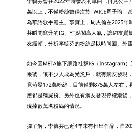
李毓芬曾在2022年時發表的單曲〈再見公主〉
萬以上，不僅粉絲數僅次於TWICE周子瑜
為華語歌手霸主。事實上，周杰倫在2025年
芬瞬間竄升的IG、YT點閱高人氣，讓網友
友緩頰，分析李毓芬的粉絲是以時尚圈、外
如今因META旗下網路社群IG（Instagr
帳號，讓不少人成為受災戶，就有網友發現，
竟蒸發172萬粉絲，目前僅剩875萬人左右，
應都是殭屍粉。另外也有網友發現停權潮後
現掉數萬名粉絲的情況。
據了解，李毓芬已近4年未有推出作品，自20