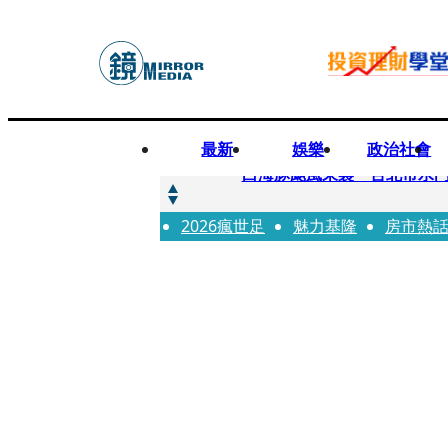
最新
娛樂
政治社會
快訊
白海豚颱風來襲 台北市水門
2026瘋世足
快訊
魅力基隆
房市熱
AKIRA台北唱到一半突收兒
快訊
獨家／TWICE Mina一進