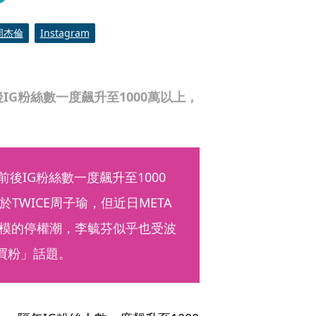
周杰倫
Instagram
前後IG粉絲數一度飆升至1000萬以上，
3年前後IG粉絲數一度飆升至1000
WICE周子瑜，但近日META
出大規模的停權潮，李毓芬似乎也受波
買粉」話題。