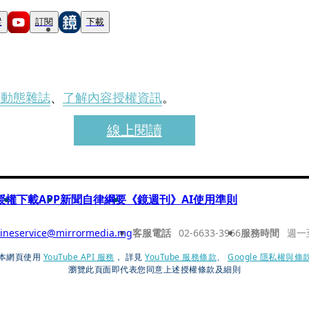
蹤
訂閱
下載
刊動態雜誌
、
了解內容授權資訊
。
線上閱讀
授權
下載APP
新聞自律綱要
《鏡週刊》AI使用準則
ineservice@mirrormedia.mg
客服電話
02-6633-3966
服務時間
週一
本網頁使用
YouTube API 服務
， 詳見
YouTube 服務條款
、
Google 隱私權與條
瀏覽此頁面即代表您同意上述授權條款及細則