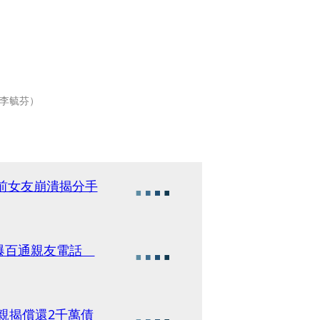
自李毓芬）
 前女友崩潰揭分手
接爆百通親友電話
親揭償還2千萬債