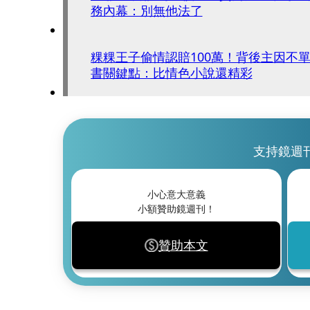
務內幕：別無他法了
粿粿王子偷情認賠100萬！背後主因不
書關鍵點：比情色小說還精彩
支持鏡週
小心意大意義
小額贊助鏡週刊！
贊助本文