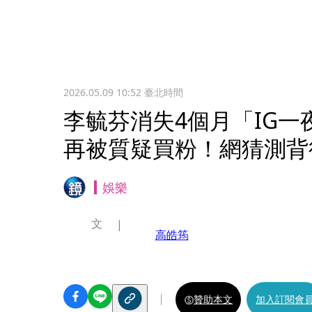
2026.05.09 10:52
臺北時間
李毓芬消失4個月「IG一
再被質疑買粉！網猜測背
娛樂
文
高皓筠
贊助本文
加入訂閱會