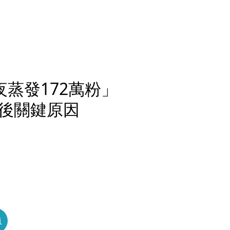
夜蒸發172萬粉」
後關鍵原因
員