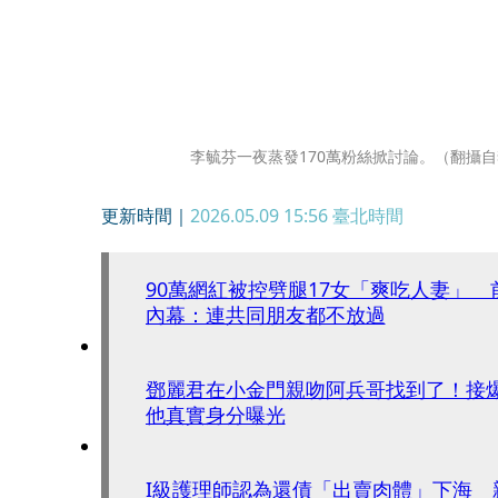
李毓芬一夜蒸發170萬粉絲掀討論。（翻攝
更新時間｜
2026.05.09 15:56
臺北時間
90萬網紅被控劈腿17女「爽吃人妻」
內幕：連共同朋友都不放過
鄧麗君在小金門親吻阿兵哥找到了！
他真實身分曝光
I級護理師認為還債「出賣肉體」下海 