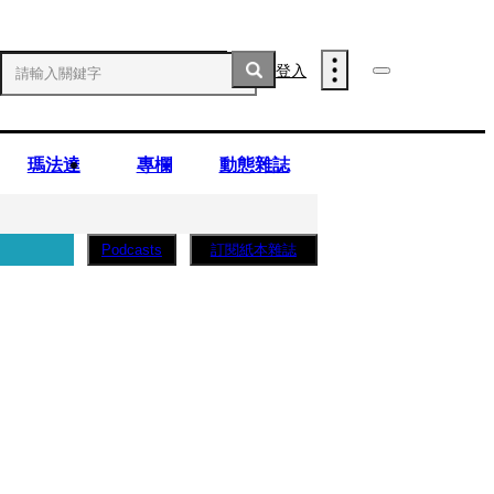
登入
瑪法達
專欄
動態雜誌
訂閱紙本雜誌
Podcasts
薩蛋糕」