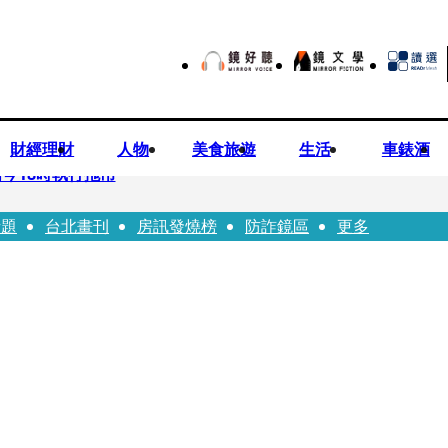
財經理財
人物
美食旅遊
生活
車錶酒
今18時執行拖吊
話題
台北畫刊
房訊發燒榜
防詐鏡區
更多
子告白「爸爸I LOVE YOU」 驚喜林志玲同步曝光父親節「披
華山「天空秒變臉」！ONCE狂風暴雨死守 畫面曝光2.5萬人笑翻