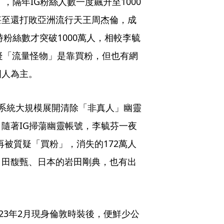
，隔年IG粉絲人數一度飆升至1000
，甚至還打敗亞洲流行天王周杰倫，成
時粉絲數才突破1000萬人，相較李毓
質疑「流量怪物」是靠買粉，但也有網
國人為主。
am）系統大規模展開清除「非真人」幽靈
隨著IG掃蕩幽靈帳號，李毓芬一夜
再被質疑「買粉」，消失的172萬人
，田馥甄、日本的岩田剛典，也有出
23年2月現身倫敦時裝後，便鮮少公