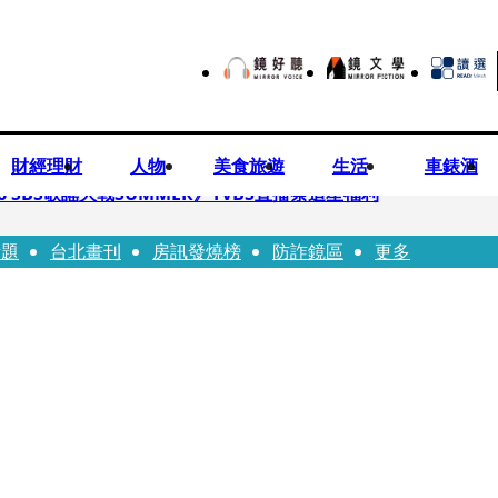
財經理財
人物
美食旅遊
生活
車錶酒
 SBS歌謠大戰SUMMER》TVBS直播祭追星福利
話題
台北畫刊
房訊發燒榜
防詐鏡區
更多
任李文詳接掌兆基屋管2天就喊撤出！
持斷掃把戳女代課老師眼睛大失血近失明