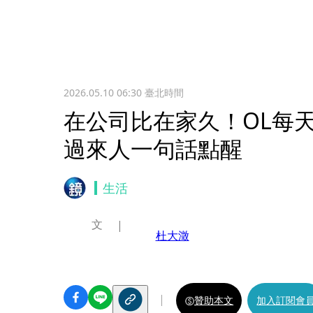
2026.05.10 06:30
臺北時間
在公司比在家久！OL每
過來人一句話點醒
生活
文
杜大澂
贊助本文
加入訂閱會