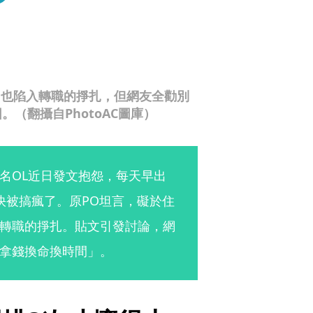
，也陷入轉職的掙扎，但網友全勸別
（翻攝自PhotoAC圖庫）
名OL近日發文抱怨，每天早出
快被搞瘋了。原PO坦言，礙於住
轉職的掙扎。貼文引發討論，網
拿錢換命換時間」。