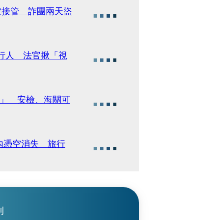
被接管 詐團兩天盜
讓行人 法官揪「視
況」 安檢、海關可
內憑空消失 旅行
刊