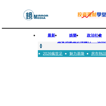
最新
娛樂
政治社會
快訊
邊看偶像邊拚韓國行 《2026
2026瘋世足
快訊
魅力基隆
房市熱
代誌大條火急跳船？ 宏碁派
快訊
一句「請回去坐好」 特教生