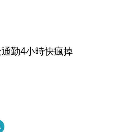
天通勤4小時快瘋掉
員