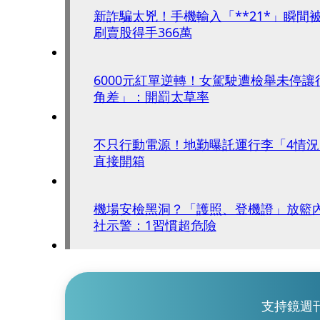
新詐騙太兇！手機輸入「**21*」瞬間
刷賣股得手366萬
6000元紅單逆轉！女駕駛遭檢舉未停
角差」：開罰太草率
不只行動電源！地勤曝託運行李「4情
直接開箱
機場安檢黑洞？「護照、登機證」放籃
社示警：1習慣超危險
支持鏡週