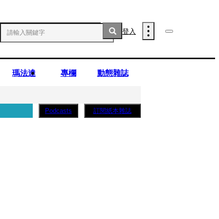
登入
瑪法達
專欄
動態雜誌
訂閱紙本雜誌
Podcasts