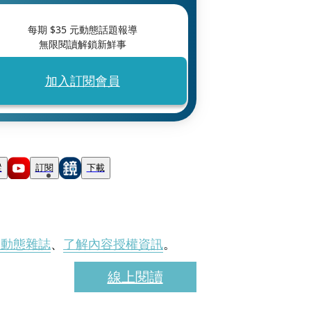
每期 $
35
元動態話題報導
無限閱讀解鎖新鮮事
加入訂閱會員
蹤
訂閱
下載
刊動態雜誌
、
了解內容授權資訊
。
線上閱讀