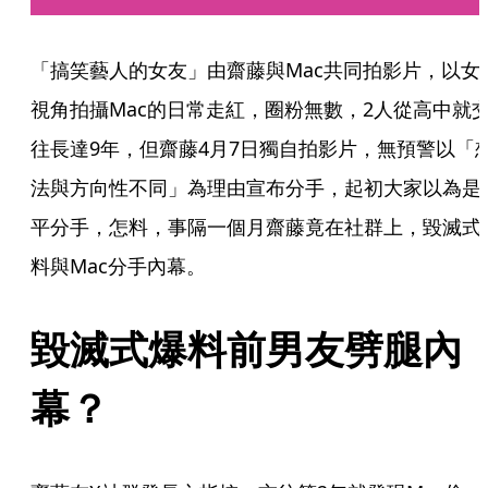
「搞笑藝人的女友」由齋藤與Mac共同拍影片，以女
視角拍攝Mac的日常走紅，圈粉無數，2人從高中就
往長達9年，但齋藤4月7日獨自拍影片，無預警以「
法與方向性不同」為理由宣布分手，起初大家以為是
平分手，怎料，事隔一個月齋藤竟在社群上，毀滅式
料與Mac分手內幕。
毀滅式爆料前男友劈腿內
幕？