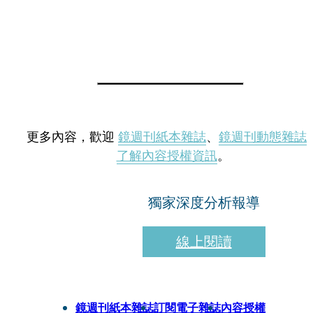
更多內容，歡迎
鏡週刊紙本雜誌
、
鏡週刊動態雜誌
了解內容授權資訊
。
獨家深度分析報導
線上閱讀
鏡週刊紙本雜誌
訂閱電子雜誌
內容授權