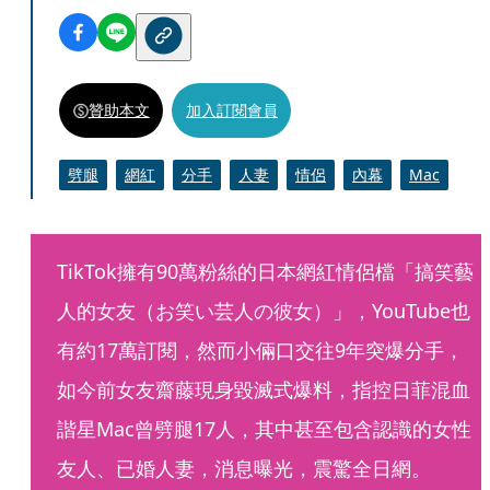
贊助本文
加入訂閱會員
劈腿
網紅
分手
人妻
情侶
內幕
Mac
TikTok擁有90萬粉絲的日本網紅情侶檔「搞笑藝
人的女友（お笑い芸人の彼女）」，YouTube也
有約17萬訂閱，然而小倆口交往9年突爆分手，
如今前女友齋藤現身毀滅式爆料，指控日菲混血
諧星Mac曾劈腿17人，其中甚至包含認識的女性
友人、已婚人妻，消息曝光，震驚全日網。