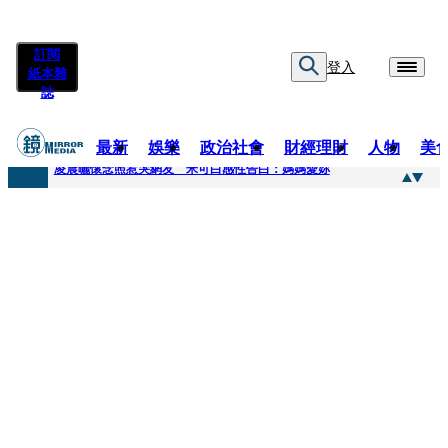
訂閱
登入
紙本雜
誌
最新
娛樂
政治社會
財經理財
人物
美
快訊
凌晨曬懷念照惹哭網友 米可白感性告白：媽媽愛妳
快訊
酸民質疑民進黨「是不是有她裸照？」 黃智賢3點回嗆獲網友讚爆
快訊
姜厚任「老牛找到嫩草」再談小24歲女友 揭七世情緣駁拐坑、暈船破財