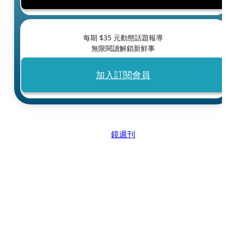
每期 $
35
元動態話題報導
無限閱讀解鎖新鮮事
加入訂閱會員
鏡週刊