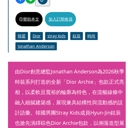
贊助本文
加入訂閱會員
韓星
Dior
stray kids
鉉辰
時尚
Jonathan Anderson
由Dior創意總監Jonathan Anderson為2026秋季
時裝系列打造的全新「Dior Archie」包款正式亮
相，以柔軟且寬裕的輪廓為特色，在流暢線條中
融入細膩建築感，展現兼具結構性與流動感的設
計語彙。韓國男團Stray Kids成員Hyun-Jin鉉辰
也搶先演繹棕色Dior Archie包款，以俐落造型展