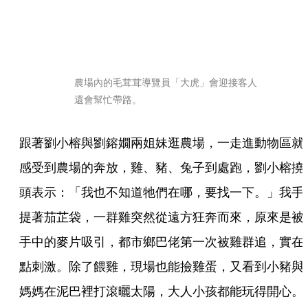
農場內的毛茸茸導覽員「大虎」會迎接客人
還會幫忙帶路。
跟著劉小榕與劉鎔嫺兩姐妹逛農場，一走進動物區就
感受到農場的奔放，雞、豬、兔子到處跑，劉小榕撓
頭表示：「我也不知道牠們在哪，要找一下。」我手
提著茄芷袋，一群雞突然從遠方狂奔而來，原來是被
手中的麥片吸引，都市鄉巴佬第一次被雞群追，實在
點刺激。除了餵雞，現場也能撿雞蛋，又看到小豬與
媽媽在泥巴裡打滾曬太陽，大人小孩都能玩得開心。