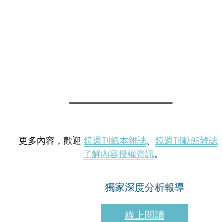
更多內容，歡迎
鏡週刊紙本雜誌
、
鏡週刊動態雜誌
了解內容授權資訊
。
獨家深度分析報導
線上閱讀