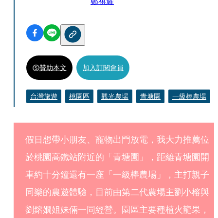
鄭祺耀
贊助本文
加入訂閱會員
台灣旅遊
桃園區
觀光農場
青塘園
一級棒農場
假日想帶小朋友、寵物出門放電，我大力推薦位
於桃園高鐵站附近的「青塘園」，距離青塘園開
車約十分鐘還有一座「一級棒農場」，主打親子
同樂的農遊體驗，目前由第二代農場主劉小榕與
劉鎔嫺姐妹倆一同經營。園區主要種植火龍果，