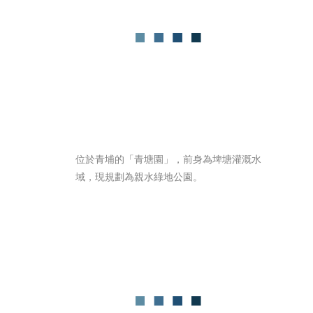
位於青埔的「青塘園」，前身為埤塘灌溉水
域，現規劃為親水綠地公園。