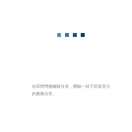
在田間彎腰腳踩甘蔗，體驗一回下田當苦力
的農務日常。