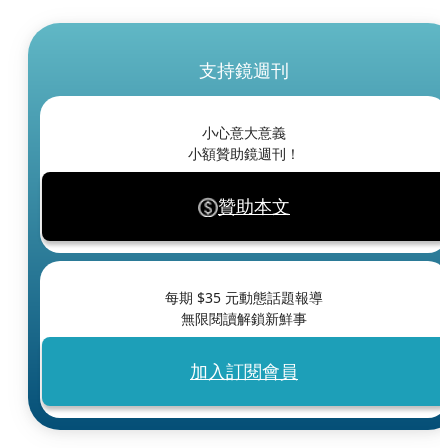
支持鏡週刊
小心意大意義
小額贊助鏡週刊！
贊助本文
每期 $
35
元動態話題報導
無限閱讀解鎖新鮮事
加入訂閱會員