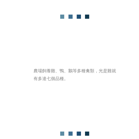
農場飼養雞、鴨、鵝等多種禽類，光是雞就
有多達七個品種。