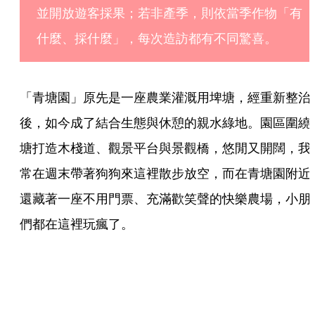
並開放遊客採果；若非產季，則依當季作物「有
什麼、採什麼」，每次造訪都有不同驚喜。
「青塘園」原先是一座農業灌溉用埤塘，經重新整治
後，如今成了結合生態與休憩的親水綠地。園區圍繞
塘打造木棧道、觀景平台與景觀橋，悠閒又開闊，我
常在週末帶著狗狗來這裡散步放空，而在青塘園附近
還藏著一座不用門票、充滿歡笑聲的快樂農場，小朋
們都在這裡玩瘋了。