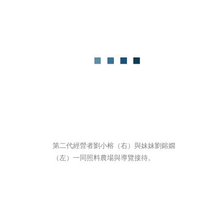
第二代經營者劉小榕（右）與妹妹劉鎔嫺
（左）一同照料農場與導覽接待。