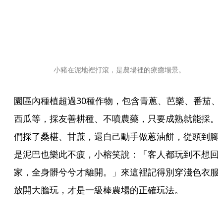
小豬在泥地裡打滾，是農場裡的療癒場景。
園區內種植超過30種作物，包含青蔥、芭樂、番茄、
西瓜等，採友善耕種、不噴農藥，只要成熟就能採。
們採了桑椹、甘蔗，還自己動手做蔥油餅，從頭到腳
是泥巴也樂此不疲，小榕笑說：「客人都玩到不想回
家，全身髒兮兮才離開。」來這裡記得別穿淺色衣服
放開大膽玩，才是一級棒農場的正確玩法。