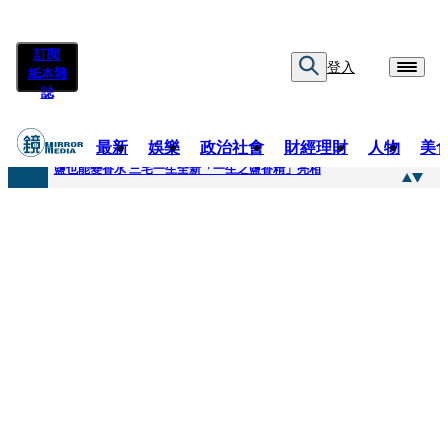
訂閱
登入
紙本雜
誌
最新
娛樂
政治社會
財經理財
人物
美
快訊
鹽也能變香水 三宅一生全新「一生之鹽香精」亮相
快訊
不堪妻子碎念情緒失控 桃園八旬翁毆妻致死檢聲押
快訊
蔡依珊撕掉「完美」標籤！ 認了「我也會崩潰」：傷口終究會癒合