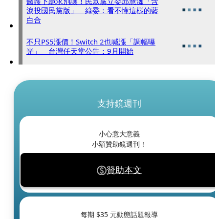
醫護下跪求別讓！民眾黨立委邱慧洳「含
淚投國民黨版」 綠委：看不懂這樣的藍
白合
不只PS5漲價！Switch 2也喊漲「調幅曝
光」 台灣任天堂公告：9月開始
支持鏡週刊
小心意大意義
小額贊助鏡週刊！
贊助本文
每期 $
35
元動態話題報導