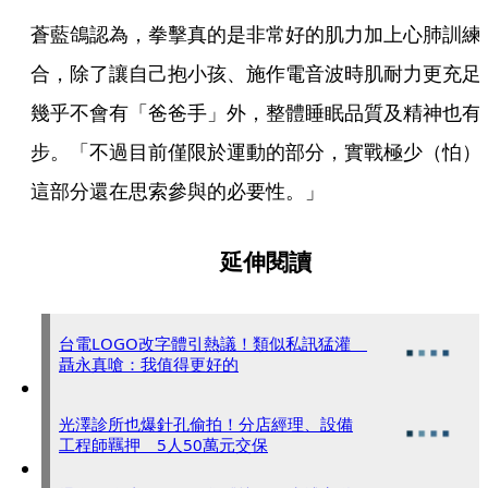
蒼藍鴿認為，拳擊真的是非常好的肌力加上心肺訓練
合，除了讓自己抱小孩、施作電音波時肌耐力更充足
幾乎不會有「爸爸手」外，整體睡眠品質及精神也有
步。「不過目前僅限於運動的部分，實戰極少（怕）
這部分還在思索參與的必要性。」
延伸閱讀
台電LOGO改字體引熱議！類似私訊猛灌
聶永真嗆：我值得更好的
光澤診所也爆針孔偷拍！分店經理、設備
工程師羈押 5人50萬元交保