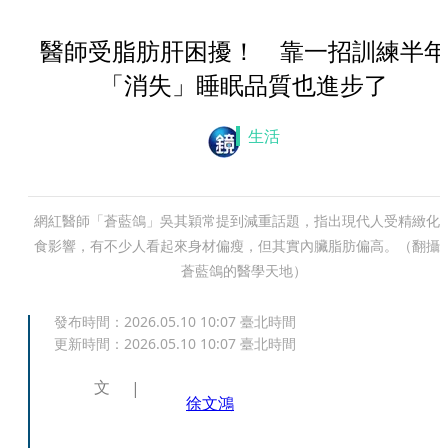
醫師受脂肪肝困擾！ 靠一招訓練半年
「消失」睡眠品質也進步了
生活
網紅醫師「蒼藍鴿」吳其穎常提到減重話題，指出現代人受精緻化
食影響，有不少人看起來身材偏瘦，但其實內臟脂肪偏高。（翻攝
蒼藍鴿的醫學天地）
發布時間：
2026.05.10 10:07
臺北時間
更新時間：
2026.05.10 10:07
臺北時間
文
徐文鴻