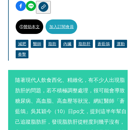
贊助本文
加入訂閱會員
減肥
醫師
脂肪
內臟
脂肪肝
蒼藍鴿
運動
拳擊
隨著現代人飲食西化、精緻化，有不少人出現脂
肪肝的問題，若不積極調整處理，很可能會導致
糖尿病、高血脂、高血壓等狀況。網紅醫師「蒼
藍鴿」吳其穎今（10）日po文，提到這半年幫自
己追蹤脂肪肝，發現脂肪肝從輕度到幾乎沒有，