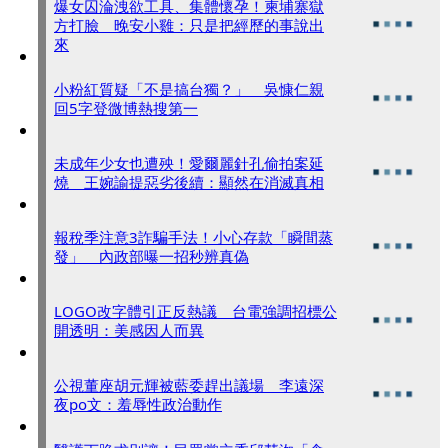
爆女囚淪洩欲工具、集體懷孕！柬埔寨獄
方打臉 晚安小雞：只是把經歷的事說出
來
小粉紅質疑「不是搞台獨？」 吳慷仁親
回5字登微博熱搜第一
未成年少女也遭殃！愛爾麗針孔偷拍案延
燒 王婉諭提惡劣後續：顯然在消滅真相
報稅季注意3詐騙手法！小心存款「瞬間蒸
發」 內政部曝一招秒辨真偽
LOGO改字體引正反熱議 台電強調招標公
開透明：美感因人而異
公視董座胡元輝被藍委趕出議場 李遠深
夜po文：羞辱性政治動作