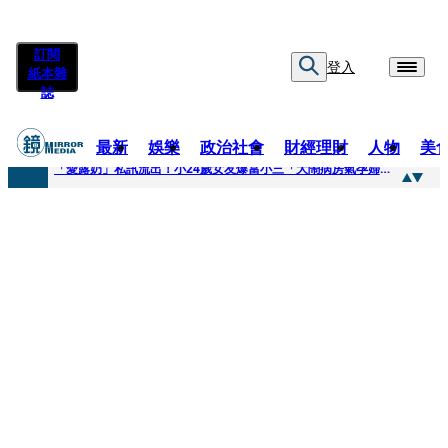
訂閱
登入
紙本雜
誌
最新
娛樂
政治社會
財經理財
人物
美
快訊
「愛露奶」私訊流出！小24歲女友爆當小三「大鬧病房氣孕婦」 姜厚任不忍回應了
快訊
台玻夫人稱長子抑鬱輕生 兒媳譚以欣：若愛只在完全順從才給予，就不是無條件的愛
快訊
廖峻中風前妻「父親節餵飯照顧」 兒曬溫馨背影感慨：不計前嫌的真愛