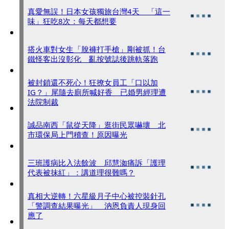
真愛無誤！日本女孩獨旅台灣4天 「這一
味」狂吃8次：每天都想要
搭火車對女生「脫褲打手槍」剛被抓！台
鐵怪客出沒彰化 亂按號誌後跳軌落跑
被封鎖還不死心！狂撩女員工「口以加
IG？」尾隨去廁所喊好香 已婚男經理遭
法院制裁
誠品南西「鼠從天降」逛街民眾嚇壞 北
市環保局上門稽查！原因曝光
三班護病比入法餘波 邱慧洳痛訴「護理
代表被抹紅」：講道理很難嗎？
真相大逆轉！六星級月子中心被控裝針孔
「警調查結果曝光」 汭恩負責人現身回
應了