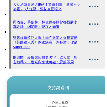
大批消防員湧入JR站！驚傳列車「遭灑不明
噴霧」3人送醫 混亂畫面曝光
周杰倫、蔡依林、林俊傑專輯曾都找聶永
真設計 網驚呼：現在才知道
雙腳旋轉超巨火圈！楊立微驚人火舞震撼
《英國達人秀》保送決賽 評審讚：你是
Super Star
網追問「愛爾麗吹哨者名字」眾人驚：想
害她嗎？ 遭疑內鬼他急撇：思慮不周
支持鏡週刊
小心意大意義