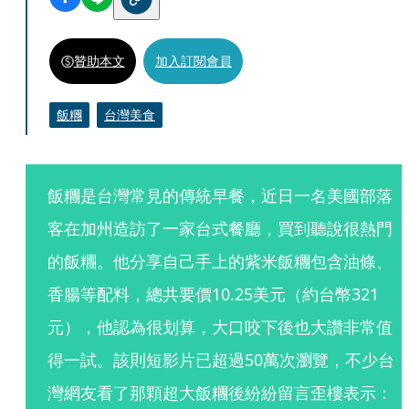
贊助本文
加入訂閱會員
飯糰
台灣美食
飯糰是台灣常見的傳統早餐，近日一名美國部落
客在加州造訪了一家台式餐廳，買到聽說很熱門
的飯糰。他分享自己手上的紫米飯糰包含油條、
香腸等配料，總共要價10.25美元（約台幣321
元），他認為很划算，大口咬下後也大讚非常值
得一試。該則短影片已超過50萬次瀏覽，不少台
灣網友看了那顆超大飯糰後紛紛留言歪樓表示：