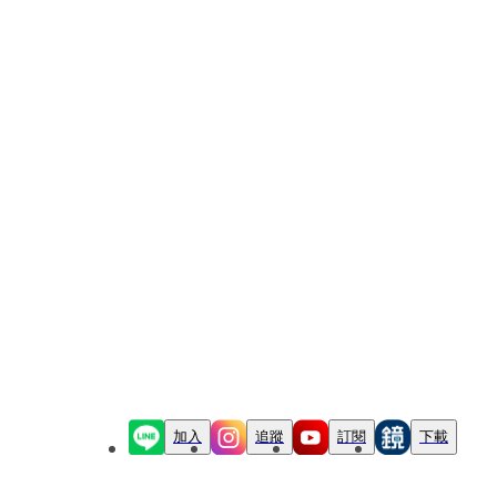
加入
追蹤
訂閱
下載