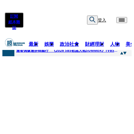
訂閱
登入
紙本雜
誌
最新
娛樂
政治社會
財經理財
人物
美
快訊
邊看偶像邊拚韓國行 《2026 SBS歌謠大戰SUMMER》TVBS直播祭追星福利
快訊
代誌大條火急跳船？ 宏碁派任李文詳接掌兆基屋管2天就喊撤出！
快訊
一句「請回去坐好」 特教生持斷掃把戳女代課老師眼睛大失血近失明