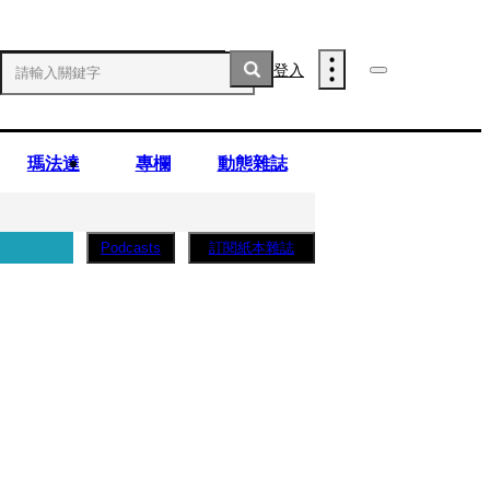
登入
瑪法達
專欄
動態雜誌
訂閱紙本雜誌
Podcasts