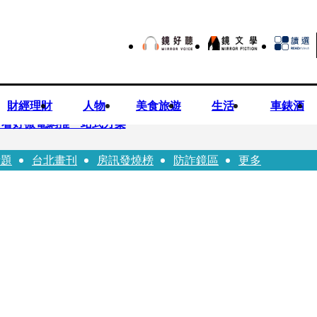
財經理財
人物
美食旅遊
生活
車錶酒
平看好微電網推一站式方案
話題
台北畫刊
房訊發燒榜
防詐鏡區
更多
兒少未來帳戶 政院放話：將採必要憲政作為
ian系列 「give love」成今夏最暖時尚宣言