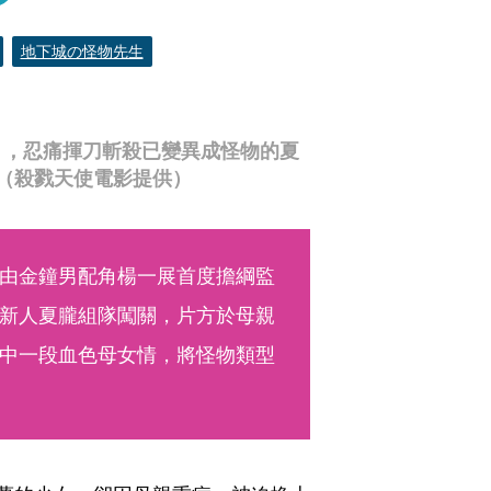
地下城の怪物先生
），忍痛揮刀斬殺已變異成怪物的夏
（殺戮天使電影提供）
由金鐘男配角楊一展首度擔綱監
新人夏朧組隊闖關，片方於母親
中一段血色母女情，將怪物類型