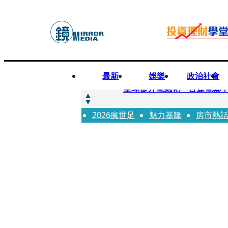
最新
娛樂
政治社會
快訊
全球提升電氣化 台達電鄭
2026瘋世足
快訊
魅力基隆
房市熱
又要不副署？立院三讀藍白
快訊
agnès b.推Humanitar