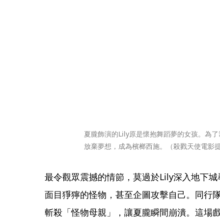
夏朧飾演的Lily原是懷抱舞蹈夢的女孩。為
放棄夢想，成為檳榔西施。（殺戮天使電影
最令觀眾震撼的情節，莫過於Lily深入地下
面目猙獰的怪物，甚至企圖攻擊自己。同行
斬殺「怪物母親」，讓夏朧瞬間崩潰。這場戲