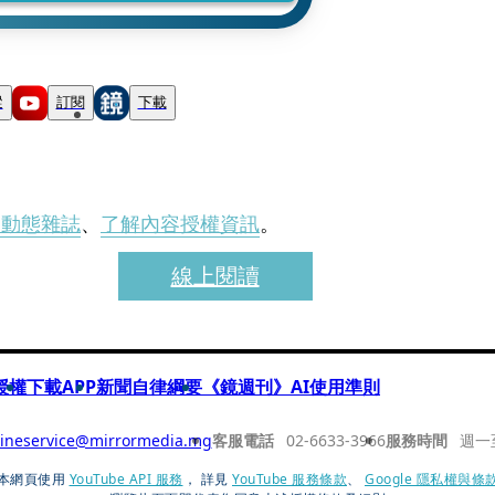
蹤
訂閱
下載
刊動態雜誌
、
了解內容授權資訊
。
線上閱讀
授權
下載APP
新聞自律綱要
《鏡週刊》AI使用準則
ineservice@mirrormedia.mg
客服電話
02-6633-3966
服務時間
週一
本網頁使用
YouTube API 服務
， 詳見
YouTube 服務條款
、
Google 隱私權與條