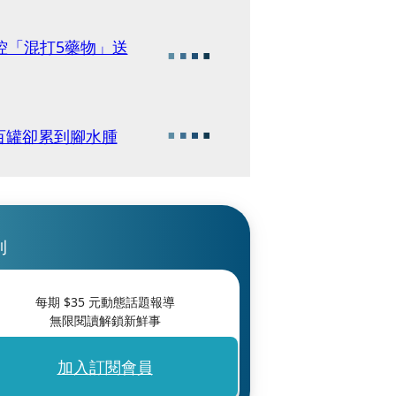
控「混打5藥物」送
百罐卻累到腳水腫
刊
每期 $
35
元動態話題報導
無限閱讀解鎖新鮮事
加入訂閱會員