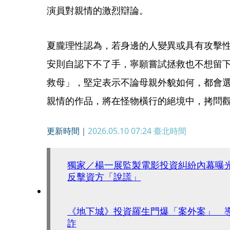
演員對親情的激烈辯論。
夏朧理性認為，若身邊的人變異或具有攻擊
安則自認下不了手，寧願嘗試拯救也不想留
救母」，堅定表示不論母親外貌如何，都會
親情的作品，將在怪物橫行的絕境中，拷問
更新時間｜
2026.05.10 07:24
臺北時間
獨家／楊一展監製電影投資糾紛內幕曝
反擊資方「說謊」
《地下城》投資羅生門爆「案外案」 
詐