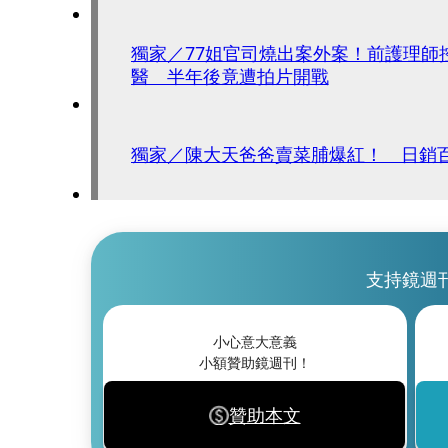
獨家／77姐官司燒出案外案！前護理師
醫 半年後竟遭拍片開戰
獨家／陳大天爸爸賣菜脯爆紅！ 日銷
支持鏡週
小心意大意義
小額贊助鏡週刊！
贊助本文