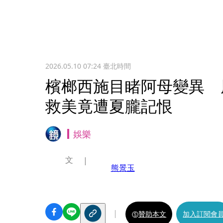
2026.05.10 07:24
臺北時間
檳榔西施目睹阿母變異 
救美竟遭夏朧記恨
娛樂
文
熊景玉
贊助本文
加入訂閱會