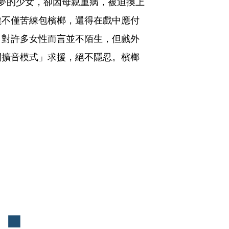
蹈夢的少女，卻因母親重病，被迫換上
朧不僅苦練包檳榔，還得在戲中應付
」對許多女性而言並不陌生，但戲外
開擴音模式」求援，絕不隱忍。檳榔