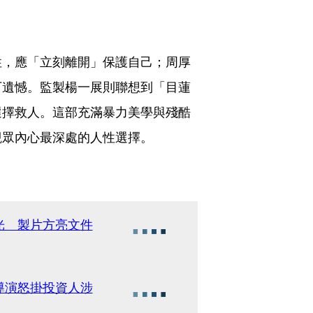
性，應「立刻離開」保護自己；周厚
下遺憾。監製楊一展則聯想到「目蓮
選擇救人。這部充滿暴力美學與殘酷
觀眾內心最深處的人性選擇。
光 製片方亮文件
導演怒掛投資人涉