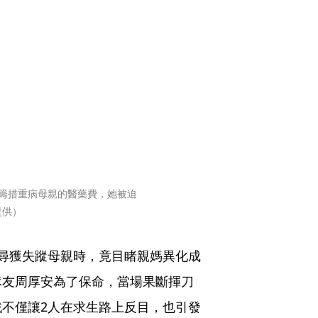
了籌措重病母親的醫藥費，她被迫
提供）
城尋獲失蹤母親時，竟目睹親媽異化成
隊友周厚安為了保命，當場果斷揮刀
不僅讓2人在求生路上反目，也引發