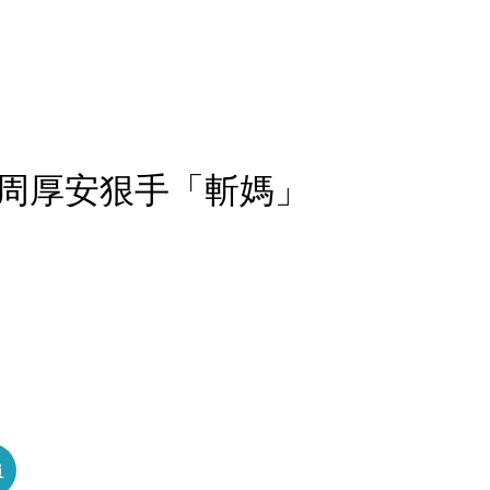
周厚安狠手「斬媽」
員