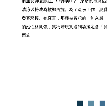
混血女神夏朧在片中飾演Lily，原是懷抱舞
清涼裝扮成為檳榔西施。為了這份工作，夏
奧客騷擾。她直言，那種被冒犯的「無奈感
的她性格剛強，笑稱若現實遇到騷擾定會「
西施