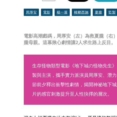
周厚安
電影
楊一展
檳榔西施
夏朧
監製
電影高潮戲碼，周厚安（左）為救夏朧（右
朧母親。這幕揪心劇情讓2人求生路上反目。
生存怪物類型電影《地下城の怪物先生》
製與主演，攜手實力派演員周厚安、潛力
節前夕釋出衝擊性劇情，揭開神祕地下城
片的感官刺激提升至人性抉擇的層次。