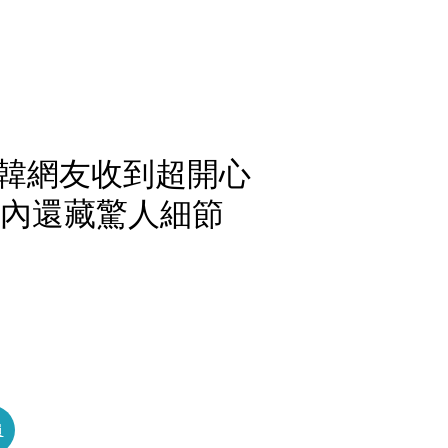
韓網友收到超開心
鍊內還藏驚人細節
員