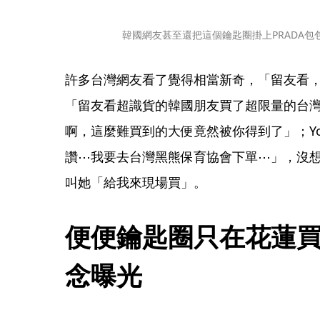
韓國網友甚至還把這個鑰匙圈掛上PRADA包包。
許多台灣網友看了覺得相當新奇，「留友看
「留友看超識貨的韓國朋友買了超限量的台
啊，這麼難買到的大便竟然被你得到了」；Yo
讚⋯我要去台灣黑熊保育協會下單⋯」，沒
叫她「給我來現場買」。
便便鑰匙圈只在花蓮
念曝光