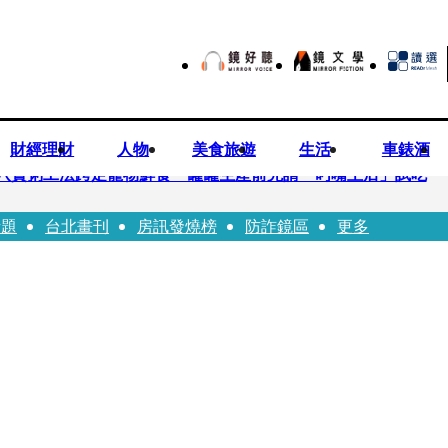
財經理財
人物
美食旅遊
生活
車錶酒
八寶粥工法跨足寵物鮮食 罐罐生產前先請「叼嘴王后」試吃
話題
台北畫刊
房訊發燒榜
防詐鏡區
更多
「背20公斤水泥」單車仍下落不明 媽痛揭生前1計畫：不可能輕生
歸零」 謝忻認：當年咎由自取