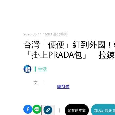
2026.05.11 16:03
臺北時間
台灣「便便」紅到外國！
「掛上PRADA包」 拉
生活
文
陳凱俊
贊助本文
加入訂閱會