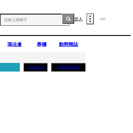
登入
瑪法達
專欄
動態雜誌
訂閱紙本雜誌
Podcasts