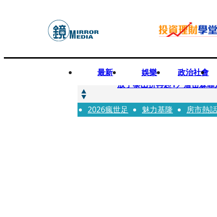
最新
娛樂
政治社會
快訊
放手泰山拚再起1／詹岳霖靠
2026瘋世足
快訊
魅力基隆
房市熱
泰國男偶像離奇墜河亡...
快訊
當街激吻阿翔「演藝工作慘