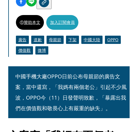
贊助本文
加入訂閱會員
廣告
道歉
母親節
下架
中國大陸
OPPO
價值觀
微博
中國手機大廠OPPO日前公布母親節的廣告文
案，當中還寫，「我媽有兩個老公」引起不少風
波，OPPO今（11）日發聲明致歉，「暴露出我
們在價值觀和敬畏心上有嚴重的缺失」。