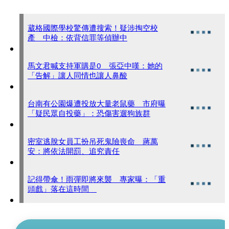
葳格國際學校驚傳遭搜索！疑涉掏空校
產 中檢：依背信罪等偵辦中
馬文君喊支持軍購是0 張亞中嘆：她的
「告解」讓人同情也讓人鼻酸
台南有公園爆遭投放大量老鼠藥 市府曝
「疑民眾自投藥」：恐傷害遛狗族群
密室逃脫女員工扮吊死鬼險喪命 蔣萬
安：將依法開罰、追究責任
記得帶傘！雨彈即將來襲 專家曝：「重
頭戲」落在這時間