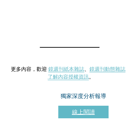
更多內容，歡迎
鏡週刊紙本雜誌
、
鏡週刊動態雜誌
了解內容授權資訊
。
獨家深度分析報導
線上閱讀