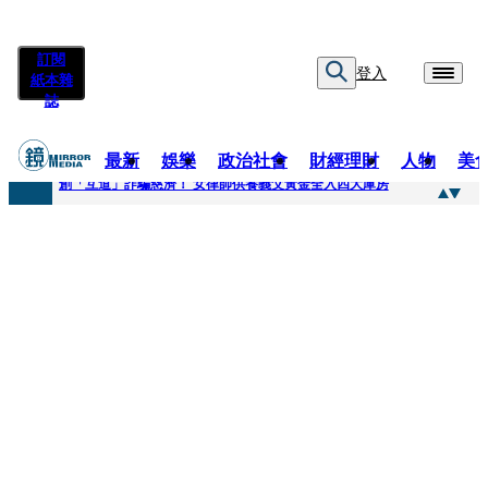
訂閱
登入
紙本雜
誌
最新
娛樂
政治社會
財經理財
人物
美
快訊
創「互道」詐騙慈濟！ 女律師供養義父黃金全入四大庫房
快訊
前時力黨魁表態「反對刪公視預算」 盼在野三思：改凍結處理受質疑項目
快訊
六強片齊聚桃影 小薰《祖先鬼》回桃影娘家 《長安的荔枝》桃影加映一票難求