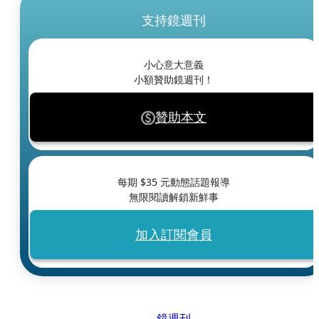
支持鏡週刊
小心意大意義
小額贊助鏡週刊！
贊助本文
每期 $
35
元動態話題報導
無限閱讀解鎖新鮮事
加入訂閱會員
鏡週刊