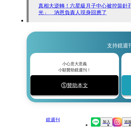
真相大逆轉！六星級月子中心被控裝針
光」 汭恩負責人現身回應了
支持鏡週
小心意大意義
小額贊助鏡週刊！
贊助本文
鏡週刊
加入
追