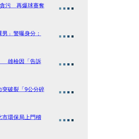
控貪污 再爆球賽奪
裸男」警曝身分：
」 雄檢因「告訴
力突破裂「9公分碎
北市環保局上門稽