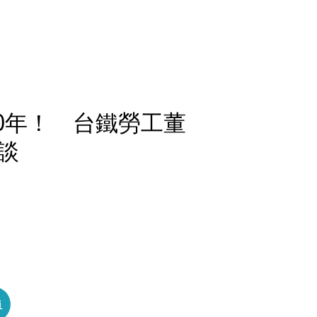
10年！ 台鐵勞工董
談
員