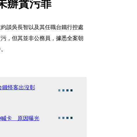
未辦貪污罪
並約談吳長智以及其任職台鐵行控處
貪污，但其並非公務員，據悉全案朝
中。
台鐵怪客出沒彰
O喊卡 原因曝光