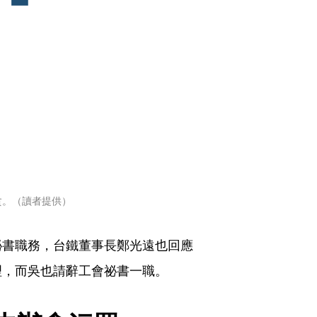
貪。（讀者提供）
祕書職務，台鐵董事長鄭光遠也回應
理，而吳也請辭工會祕書一職。