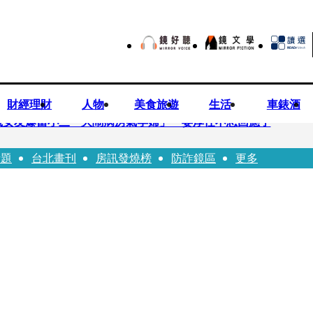
財經理財
人物
美食旅遊
生活
車錶酒
歲女友爆當小三「大鬧病房氣孕婦」 姜厚任不忍回應了
話題
台北畫刊
房訊發燒榜
防詐鏡區
更多
兒媳譚以欣：若愛只在完全順從才給予，就不是無條件的愛
照顧」 兒曬溫馨背影感慨：不計前嫌的真愛