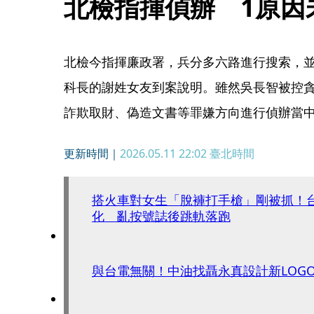
北檢指揮偵辦　1原因
北檢今指揮廉政署，兵分多六路進行搜索，
科長的謝姓女友到案說明。雖然吳長智被控
詐欺取財、偽造文書等罪嫌方向進行偵辦當
更新時間｜
2026.05.11 22:02
臺北時間
搭火車對女生「脫褲打手槍」剛被抓！
化 亂按號誌後跳軌落跑
與台電無關！中油找聶永真設計新LOG