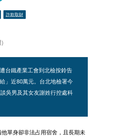
詐欺取財
聞）
遭台鐵產業工會到北檢按鈴告
給」近80萬元。台北地檢署今
約談吳男及其女友謝姓行控處科
指他單身卻非法占用宿舍，且長期未