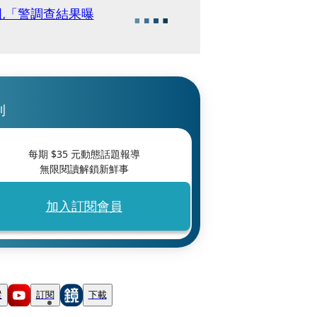
孔「警調查結果曝
刊
每期 $
35
元動態話題報導
無限閱讀解鎖新鮮事
加入訂閱會員
蹤
訂閱
下載