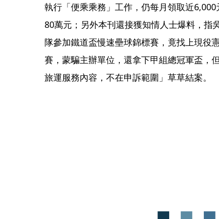
執行「便乘乘務」工作，仍每月領取近6,00
80萬元；另外本刊還接獲知情人士爆料，指
隊參加鐵道盃慢速壘球錦標賽，竟找上現役
賽，蒙騙主辦單位，還拿下甲組總冠軍盃，
旅運服務內容，不在申訴範圍」草草結案。