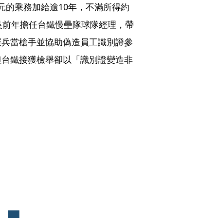
0元的乘務加給逾10年，不滿所得約
吳前年擔任台鐵慢壘隊球隊經理，帶
憲兵當槍手並協助偽造員工識別證參
但台鐵接獲檢舉卻以「識別證變造非