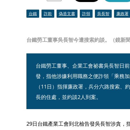
台鐵
詐欺
偽造文書
詐領
吳長智
廉政署
台鐵勞工董事吳長智今遭搜索約談。（鏡新
台鐵勞工董事、企業工會祕書吳長智日前
發，指他涉嫌利用職務之便詐領「乘務加
（11日）指揮廉政署，兵分六路搜索、
長的住處，並約談2人到案。
29日台鐵產業工會到北檢告發吳長智涉貪，