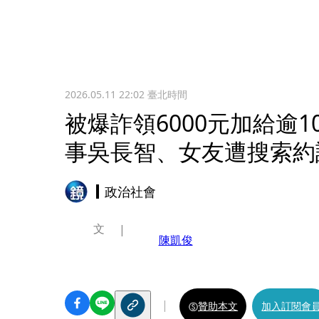
2026.05.11 22:02
臺北時間
被爆詐領6000元加給逾
事吳長智、女友遭搜索約
政治社會
文
陳凱俊
贊助本文
加入訂閱會