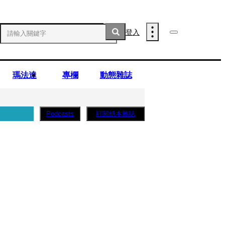
登入
瑪法達
專欄
動態雜誌
訂閱紙本雜誌
Podcasts