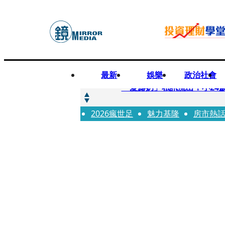
最新
娛樂
政治社會
快訊
「愛露奶」私訊流出！小24
2026瘋世足
快訊
魅力基隆
房市熱
台玻夫人稱長子抑鬱輕生 
快訊
廖峻中風前妻「父親節餵飯