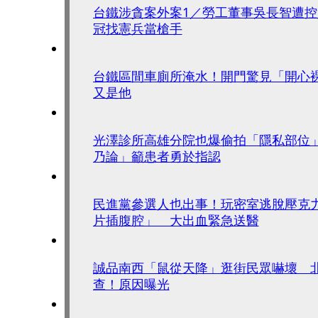
台鐵涉貪案外案1／勞工董事吳長智遭
冠找憲兵當槍手
台鐵區間車廁所淹水！開門驚見「開心
又是他
光澤診所高雄分院也爆偷拍「隱私部位
乃論」籲患者勇於指認
民進黨參選人也出事！玩密室逃脫壓克
片插腹腔」 大出血緊急送醫
誠品南西「鼠從天降」逛街民眾嚇壞 
查！原因曝光