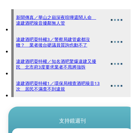
新聞傳真／華山之巔深夜喧嘩還鬧人命
違建酒吧噪音擾鄰無人管
違建酒吧耍特權3／警察局建管處都沒
轍？ 業者後台硬議員質詢也動不了
違建酒吧耍特權／知名酒吧驚爆違建又擾
民 北市府3度要求業者不甩將強拆
違建酒吧耍特權1／環保局稽查酒吧噪音13
次 居民不滿查不到違規
支持鏡週刊