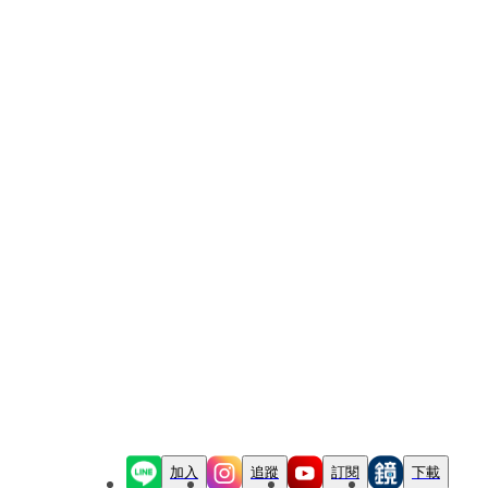
加入
追蹤
訂閱
下載