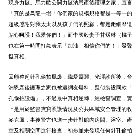
現身力挺。馬力歐公開力挺汭恩產後護理之家，直言
「真的是烏龍一場！你們家的規模規格都是一等一的
超級感謝對我太太以及孩子們的照顧，都是鉅細靡遺
貼心呵護！我愛你們！」而李國毅妻子甘煖琳（橘子
也在第一時間打氣表示「加油！相信你們的！」發聲
挺真相。
回顧整起針孔偷拍風爆，繼愛爾麗、光澤診所後，台
汭恩產後護理之家也被遭網友爆料，疑似裝設同款「
孔偷拍設備」，不過最中真相逆轉，經檢警調查，實
上是用於監督寶寶照護情況及公共區域安全管理的收
麥克風，事後警方也進一步針對館內房間、浴室、產
室及相關空間進行檢查，初步並未發現任何針孔偷拍