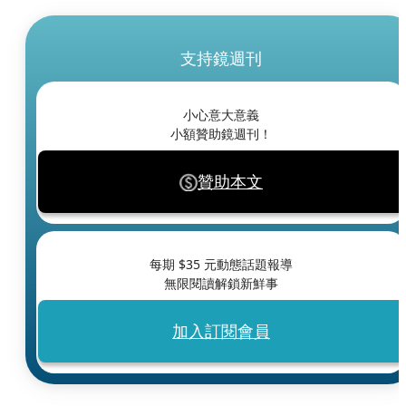
支持鏡週刊
小心意大意義
小額贊助鏡週刊！
贊助本文
每期 $
35
元動態話題報導
無限閱讀解鎖新鮮事
加入訂閱會員