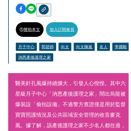
贊助本文
加入訂閱會員
月子中心
郭碧婷
向太
向太陳嵐
名人
李國毅
汭恩產後護理之家
醫美針孔風爆持續擴大，引發人心惶惶。其中六
星級月子中心「汭恩產後護理之家」鬧出烏龍被
爆裝設「偷拍設備」不過警方查證僅是用於監督
寶寶照護情況及公共區域安全管理的收音麥克
風。據了解，該產後護理之家不少名人都住過，