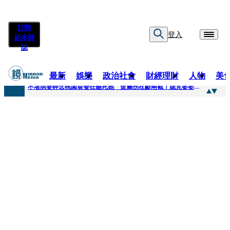
訂閱
登入
紙本雜
誌
最新
娛樂
政治社會
財經理財
人物
美
快訊
不堪病妻碎念桃園翁發狂砸死她 金屬拐杖斷兩截！媳見婆婆屍右臉全爛
快訊
廖峻中風前妻「父親節餵飯照顧」 兒曬溫馨背影感慨：不計前嫌的真愛
快訊
與AOP仲裁案二階段判斷出爐 藥華藥：財務、業務無重大影響