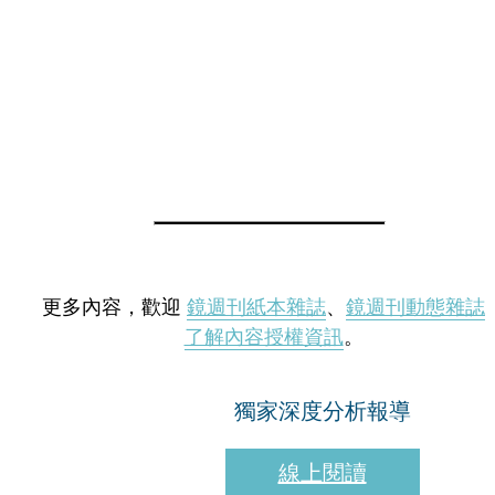
更多內容，歡迎
鏡週刊紙本雜誌
、
鏡週刊動態雜誌
了解內容授權資訊
。
獨家深度分析報導
線上閱讀