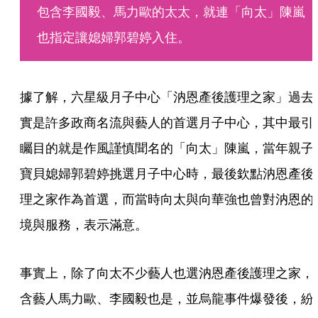
包含李國毅、馬力歐的太太，就連「向太」陳嵐
也指定讓媳婦郭碧婷入住。
據了解，六星級月子中心「汭恩產後護理之家」過去
實是許多政商名流與藝人的首選月子中心，其中最引
矚目的就是作風謹慎聞名的「向太」陳嵐，當年親子
寶貝媳婦郭碧婷挑選月子中心時，最後欽點汭恩產後
理之家作為首選，而當時向太與向華強也曾對汭恩的
境與服務，表示滿意。
事實上，除了向太不少藝人也選汭恩產後護理之家，
含藝人馬力歐、李國毅也是，並烏龍事件爆發後，紛