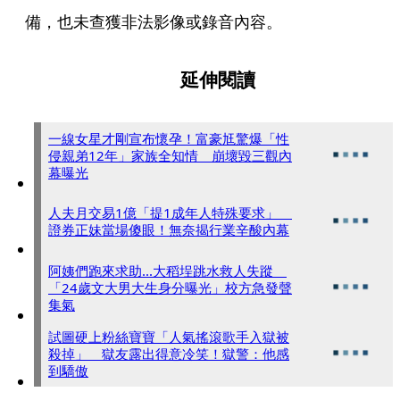
備，也未查獲非法影像或錄音內容。
延伸閱讀
一線女星才剛宣布懷孕！富豪尪驚爆「性
侵親弟12年」家族全知情 崩壞毀三觀內
幕曝光
人夫月交易1億「提1成年人特殊要求」
證券正妹當場傻眼！無奈揭行業辛酸內幕
阿姨們跑來求助...大稻埕跳水救人失蹤
「24歲文大男大生身分曝光」校方急發聲
集氣
試圖硬上粉絲寶寶「人氣搖滾歌手入獄被
殺掉」 獄友露出得意冷笑！獄警：他感
到驕傲