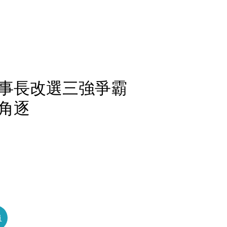
理事長改選三強爭霸
角逐
員