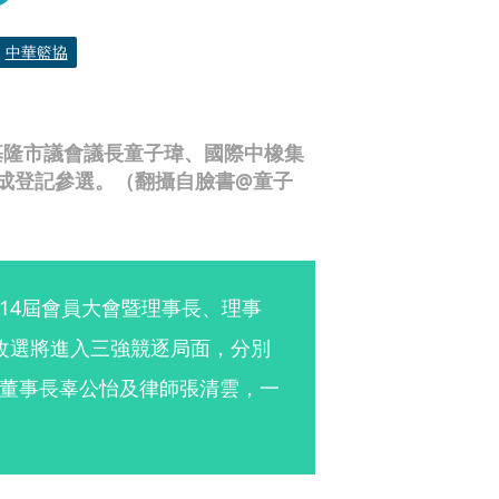
中華籃協
基隆市議會議長童子瑋、國際中橡集
成登記參選。（翻攝自臉書@童子
14屆會員大會暨理事長、理事
改選將進入三強競逐局面，分別
董事長辜公怡及律師張清雲，一