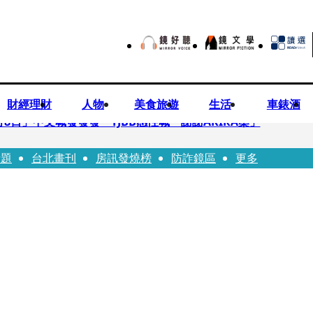
財經理財
人物
美食旅遊
生活
車錶酒
月8日」中文喊發發發 TJBB感性喊「謝謝AKIRA桑」
話題
台北畫刊
房訊發燒榜
防詐鏡區
更多
律師列3款嗆：陳時中唯一擋的叫科興
低谷 「遭親弟賞巴掌、父親出軌自己閨密」辛酸人生曝光