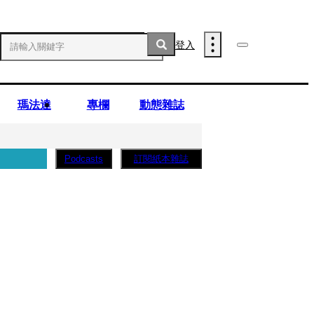
登入
瑪法達
專欄
動態雜誌
訂閱紙本雜誌
Podcasts