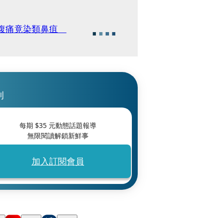
腰腹痛竟染類鼻疽
刊
每期 $
35
元動態話題報導
無限閱讀解鎖新鮮事
加入訂閱會員