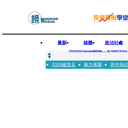
最新
娛樂
政治社會
快訊
AKIRA台北開唱「令和8年8
2026瘋世足
快訊
魅力基隆
房市熱
台灣新冠期間沒疫苗可打？ 
快訊
沉寂12年…鐵肺歌后遇人生