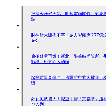
把握今晚好天氣！明起雷雨開炸 氣象
點」
財神爺大腿抱不牢！威力彩頭獎6.77億
充公
偷拍疑雲再爆！新北「樂菲時尚診所」
影機 檢方介入偵辦
起飛前驚見彈匣！邊疆航空乘客被迫下
留
針孔風波擴大！減重中醫「京都堂」遭
也入列