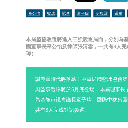
辜公怡
籃球
協會
童子瑋
謝典霖
選舉
本屆籃協改選將進入三強競逐局面，分別為
團董事長辜公怡及律師張清雲，一共有3人完
瑋）
謝典霖時代將落幕！中華民國籃球協會第
與監事選舉將於5月底登場，本屆理事長
為基隆市議會議長童子瑋、國際中橡集團
共有3人完成登記參選。