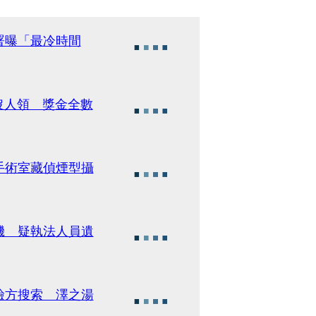
署曝「最冷時間
沒人領 獎金全數
手術室藏偵煙型攝
機 疑執法人員遺
檢方搜索 澤之湯