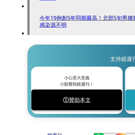
今年19例創5年同期最高！北部5旬男
感染源不明
支持鏡週
小心意大意義
小額贊助鏡週刊！
贊助本文