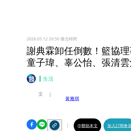
2026.05.12 20:50
臺北時間
謝典霖卸任倒數！籃協
童子瑋、辜公怡、張清雲
生活
文
黃雅琪
贊助本文
加入訂閱會