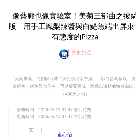
像藝廊也像實驗室！美菊三部曲之披薩
版 用手工鳳梨辣醬與白鯷魚端出屏東
有態度的Pizza
美食旅遊
「美菊披薩」的招牌口味「魚兒魚兒水中游」，以白醬為基底，搭
白鯷魚、銀魚與吻仔魚，再以酸豆提味，堆疊出獨特的海鮮滋味。
（400元／份）
發布時間：
2026.05.15 07:47
臺北時間
更新時間：
2026.05.15 07:47
臺北時間
文
童心怡