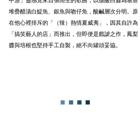
中游」靈感竟來自張雨生的歌曲，以微酸白醬為基底
堆疊醋漬白鯷魚、銀魚與吻仔魚，酸鹹層次分明。原
在他心裡排斥的「（辣）熱情夏威夷」，因其自許為
「搞笑藝人的店」而推出，但即便是戲謔之作，鳳梨
醬與培根也堅持手工自製，絕不向罐頭妥協。