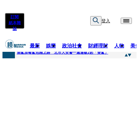
訂閱
登入
紙本雜
誌
最新
娛樂
政治社會
財經理財
人物
美
快訊
酒駕加毒駕危險上路 北市大安警一週連破2起「雙駕」
快訊
Ozone黃文廷、FEniX夏浦洋組「神隊友」 邱以太、林亭莉熱血狂奔殺青淚崩
快訊
AKIRA台北唱到一半突收兒子告白「爸爸I LOVE YOU」 驚喜林志玲同步曝光父親節「披薩蛋糕」