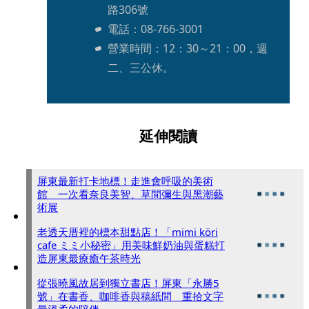
路306號
電話：08-766-3001
營業時間：12：30～21：00，週
二、三公休。
延伸閱讀
屏東最新打卡地標！走進會呼吸的美術
館 一次看奈良美智、草間彌生與黑潮藝
術展
老透天厝裡的標本甜點店！「mimi köri
cafe ミミ小秘密」用美味鮮奶油與蛋糕打
造屏東最療癒午茶時光
從張曉風故居到獨立書店！屏東「永勝5
號」在書香、咖啡香與稿紙間 重拾文字