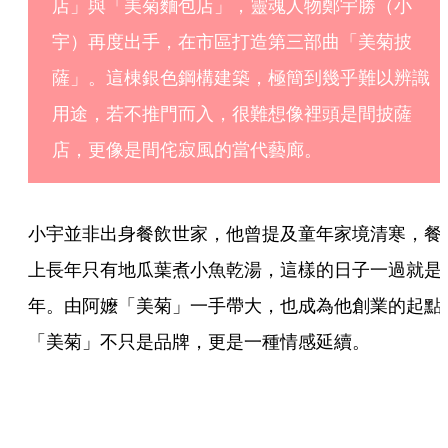
店」與「美菊麵包店」，靈魂人物鄭宇勝（小
宇）再度出手，在市區打造第三部曲「美菊披
薩」。這棟銀色鋼構建築，極簡到幾乎難以辨識
用途，若不推門而入，很難想像裡頭是間披薩
店，更像是間侘寂風的當代藝廊。
小宇並非出身餐飲世家，他曾提及童年家境清寒，餐
上長年只有地瓜葉煮小魚乾湯，這樣的日子一過就是
年。由阿嬤「美菊」一手帶大，也成為他創業的起點
「美菊」不只是品牌，更是一種情感延續。