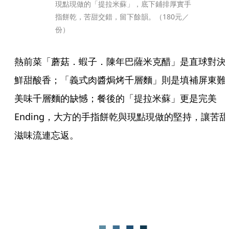
現點現做的「提拉米蘇」，底下鋪排厚實手
指餅乾，苦甜交錯，留下餘韻。（180元／
份）
熱前菜「蘑菇．蝦子．陳年巴薩米克醋」是直球對決
鮮甜酸香；「義式肉醬焗烤千層麵」則是填補屏東難
美味千層麵的缺憾；餐後的「提拉米蘇」更是完美
Ending，大方的手指餅乾與現點現做的堅持，讓苦甜
滋味流連忘返。