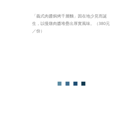
「義式肉醬焗烤千層麵」因在地少見而誕
生，以慢燉肉醬堆疊出厚實風味。（380元
／份）