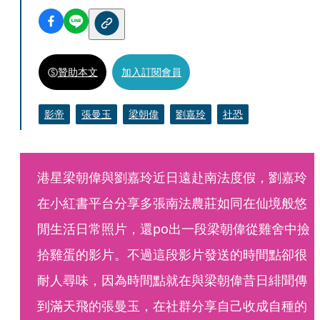
贊助本文
加入訂閱會員
影帝
張曼玉
梁朝偉
劉嘉玲
社恐
港星梁朝偉與劉嘉玲近日遠赴南法度假，劉嘉玲
在小紅書平台分享多張南法農莊如同在仙境般悠
閒生活日常照片，還po出一段梁朝偉從雞舍中撿
拾雞蛋的影片。不過這段影片發送的時間點卻很
耐人尋味，因為時間點就在與梁朝偉昔日緋聞傳
到滿天飛的張曼玉，在社群分享自己收成自種的