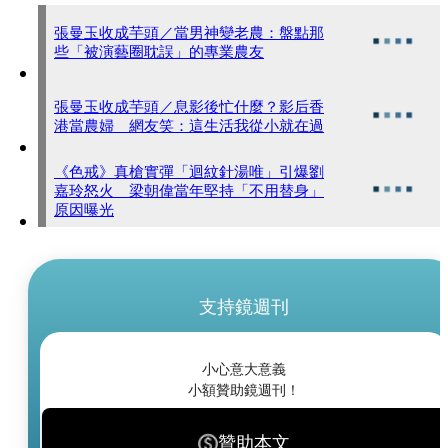
張曼玉收成芋頭／當男神變老農：盤點那
些「被演藝圈耽誤」的專業農友
張曼玉收成芋頭／息影後忙什麼？影后香
港當農婦 網友笑：這生活我從小就在過
《色戒》真槍實彈「迴紋針湯唯」引爆劉
嘉玲怒火 梁朝偉當年堅持「不用替身」
原因曝光
支持鏡週刊
小心意大意義
小額贊助鏡週刊！
贊助本文