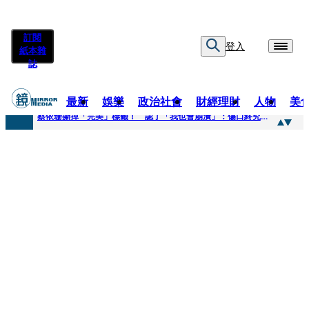
訂閱
登入
紙本雜
誌
最新
娛樂
政治社會
財經理財
人物
美
快訊
蔡依珊撕掉「完美」標籤！ 認了「我也會崩潰」：傷口終究會癒合
快訊
超模米蘭達離婚奧蘭多布魯13年！ 罕談前夫「像哥哥一樣」曝相處模式
快訊
酒駕加毒駕危險上路 北市大安警一週連破2起「雙駕」