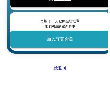
每期 $
35
元動態話題報導
無限閱讀解鎖新鮮事
加入訂閱會員
鏡週刊