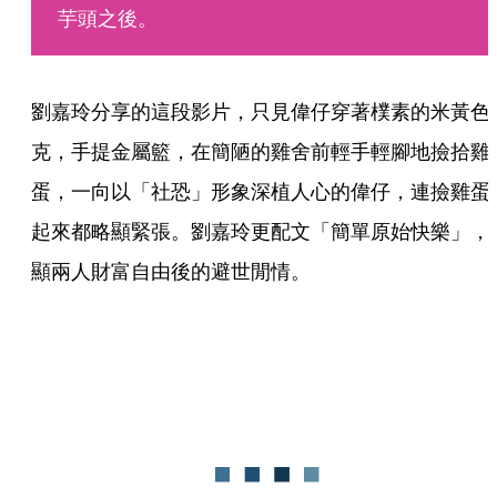
芋頭之後。
劉嘉玲分享的這段影片，只見偉仔穿著樸素的米黃色
克，手提金屬籃，在簡陋的雞舍前輕手輕腳地撿拾雞
蛋，一向以「社恐」形象深植人心的偉仔，連撿雞蛋
起來都略顯緊張。劉嘉玲更配文「簡單原始快樂」，
顯兩人財富自由後的避世閒情。