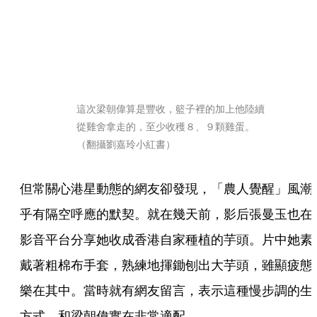
這次梁朝偉算是豐收，籃子裡的加上他陸續
從雞舍拿走的，至少收穫８、９顆雞蛋。
（翻攝劉嘉玲小紅書）
但常關心港星動態的網友卻發現，「農人覺醒」風潮
乎有隔空呼應的默契。就在幾天前，影后張曼玉也在
影音平台分享她收成香港自家種植的芋頭。片中她素
戴著粗棉布手套，熟練地揮鋤刨出大芋頭，雖顯疲態
樂在其中。當時就有網友留言，表示這種慢步調的生
方式，和梁朝偉實在非常適配。