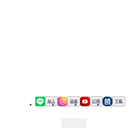
加入
追蹤
訂閱
下載
最新文章