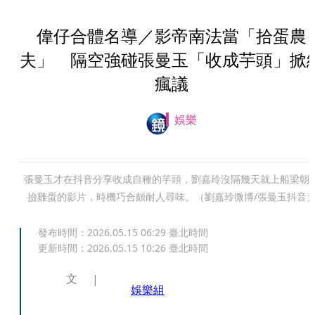
偉仔合體名導／影帝南法當「拾蛋農
夫」 隔空強碰張曼玉「收成芋頭」掀
瘋議
娛樂
張曼玉才在抖音分享收成自種的芋頭，劉嘉玲沒隔幾天就上船梁朝
撿雞蛋的影片，時機巧合頗耐人尋味。（劉嘉玲微博/張曼玉抖音
發布時間：
2026.05.15 06:29
臺北時間
更新時間：
2026.05.15 10:26
臺北時間
文
娛樂組