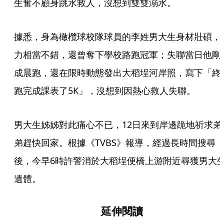
生奮不顧身跳水救人，沒想到雙雙溺水。
據悉，身為橄欖球校隊球員的李姓男大生身材壯碩，
力相當不錯，還曾奪下學校路跑冠軍；失聯當日他剛
成晨跑，還在限時動態發出大稻埕河岸照，寫下「終
跑完成課表了5K」，沒想到因熱心救人失聯。
男大生姊姊對此痛心不已，12日來到岸邊跪地祈求弟
弟趕快回家。根據《TVBS》報導，經過長時間搜尋
後，今早6時許警消於大稻埕便橋上游附近尋獲男大
遺體。
延伸閱讀