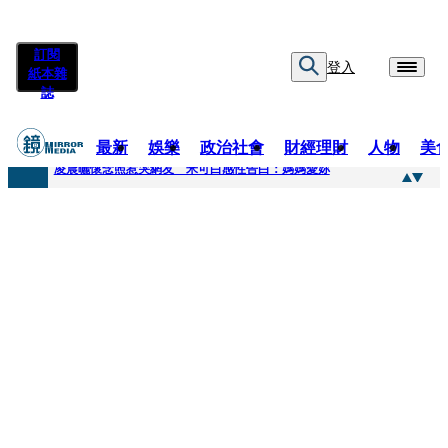
訂閱
登入
紙本雜
誌
最新
娛樂
政治社會
財經理財
人物
美
快訊
凌晨曬懷念照惹哭網友 米可白感性告白：媽媽愛妳
快訊
酸民質疑民進黨「是不是有她裸照？」 黃智賢3點回嗆獲網友讚爆
快訊
姜厚任「老牛找到嫩草」再談小24歲女友 揭七世情緣駁拐坑、暈船破財