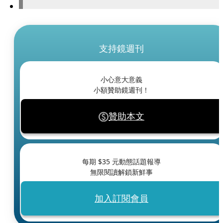
支持鏡週刊
小心意大意義
小額贊助鏡週刊！
贊助本文
每期 $
35
元動態話題報導
無限閱讀解鎖新鮮事
加入訂閱會員