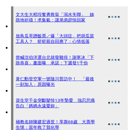
文大生大稻埕奮勇救翁「溺水失聯」 姊
跪地祈禱！求集氣：讓弟弟趕快回家
放鳥瓜哥蹭飯票／爆「大頭症」把胡瓜當
工具人？ 籃籃親自回應了：心情低落
曾喊沈伯洋選台北就發雞排！謝寒冰「下
跪恭喜」畫面曝 承諾：下週發1千份
黃仁勳登空軍一號隨川普訪中！ 「最後
一刻加入」原因曝光
資生堂千金突斷髮悼13年摯愛 強忍悲痛
告白「媽媽永遠愛妳」
補教名師陳建宏過世！享壽68歲 大票學
生憶：當年救了我化學