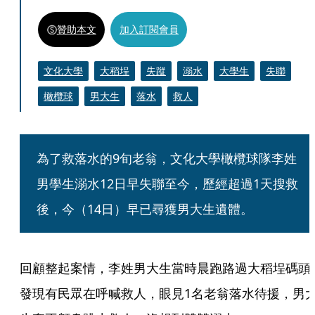
贊助本文
加入訂閱會員
文化大學
大稻埕
失蹤
溺水
大學生
失聯
橄欖球
男大生
落水
救人
為了救落水的9旬老翁，文化大學橄欖球隊李姓
男學生溺水12日早失聯至今，歷經超過1天搜救
後，今（14日）早已尋獲男大生遺體。
回顧整起案情，李姓男大生當時晨跑路過大稻埕碼頭
發現有民眾在呼喊救人，眼見1名老翁落水待援，男