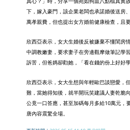
真心？」時，分享一個宛如狗血八點檔真實
下，嫁入豪門，該企業老闆也承諾婚後送房、
萬孝親費，但也提出女方婚前健康檢查，且
欣西亞表示，女大生婚後反被嫌棄不懂閨房
中調教嫩妻，要求妻子在旁邊觀摩做筆記學
訴苦，但爸媽卻勸她，「看在錢的份上好好
欣西亞表示，女大生想與年輕歐巴談戀愛，
難，當她得知後，就半開玩笑建議人妻乾脆
公竟一口答應，甚至加碼每月多給10萬元，
唐內容震驚全場。