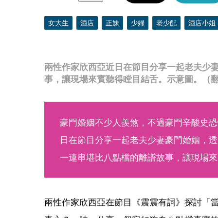
女大生
酒店
正妹
少婦
老少配
酒店小姐
兩性作家欣西亞近日在節目分享一起老夫少
事，讓現場來賓聽得瞠目結舌。示意圖。（翻攝自
豪門婚姻不少人羨煞，不過豪門辛酸史恐
日在節目分享一起老夫少妻豪門婚姻，透
一連串堪比八點檔的離譜故事，讓現場來
兩性作家欣西亞在節目《震震有詞》探討「