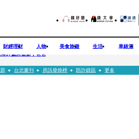
財經理財
人物
美食旅遊
生活
車錶酒
博57歲將當新手爸爸
話題
台北畫刊
房訊發燒榜
防詐鏡區
更多
首登台「1人分飾4角」 觀眾驚艷：錯怪星二代了
歲女友爆當小三「大鬧病房氣孕婦」 姜厚任不忍回應了