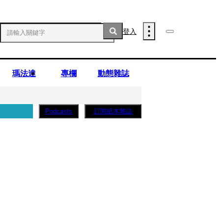
登入
瑪法達
專欄
動態雜誌
訂閱紙本雜誌
Podcasts