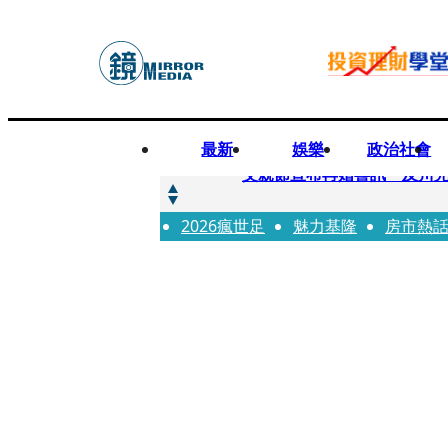
最新
娛樂
政治社會
快訊
父親節宣布再婚喜訊 及川光
2026瘋世足
快訊
魅力基隆
房市熱
改姓斷開阿湯哥！20歲舒莉
快訊
「愛露奶」私訊流出！小24