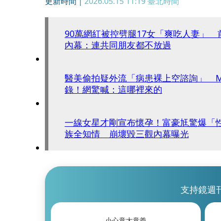
更新時間｜
2026.05.15 11:19
臺北時間
90萬網紅被控劈腿17女「爽吃人妻」
內幕：連共同朋友都不放過
醫美偷拍疑外流「病患裸上空諮詢」 
錄！網驚喊：這哪裡來的
一線女星才剛宣布懷孕！富豪尪驚爆「性
族全知情 崩壞毀三觀內幕曝光
支持鏡週
小心意大意義