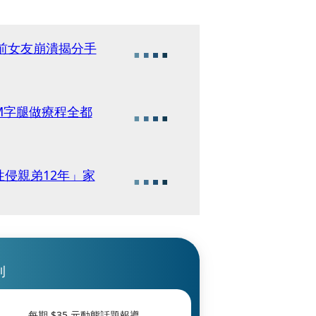
 前女友崩潰揭分手
M字腿做療程全都
侵親弟12年」家
刊
每期 $
35
元動態話題報導