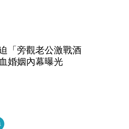
迫「旁觀老公激戰酒
血婚姻內幕曝光
員