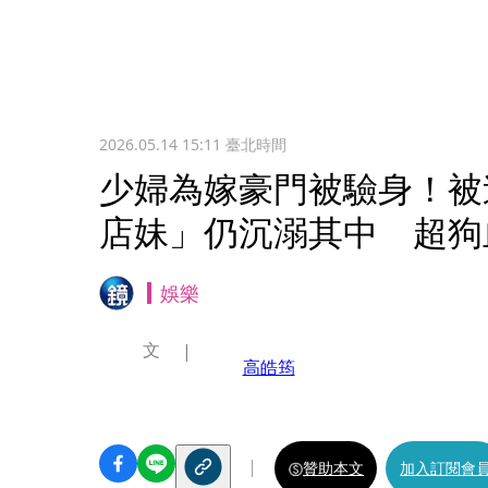
2026.05.14 15:11
臺北時間
少婦為嫁豪門被驗身！被
店妹」仍沉溺其中 超狗
娛樂
文
高皓筠
贊助本文
加入訂閱會