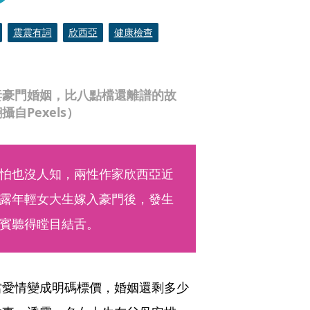
震震有詞
欣西亞
健康檢查
妻豪門婚姻，比八點檔還離譜的故
Pexels）
怕也沒人知，兩性作家欣西亞近
露年輕女大生嫁入豪門後，發生
賓聽得瞠目結舌。
當愛情變成明碼標價，婚姻還剩多少