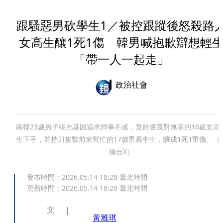
跟騷惡男砍學生1／被控跟蹤後怒殺路
女高生釀1死1傷 韓男喊抱歉辯想輕
「帶一人一起走」
政治社會
南韓23歲男子張允基因追求同事不成，竟於凌晨對無辜的16歲女高
生下手，並持刀攻擊前來幫忙的17歲男高中生，釀成1死1重傷。（
攝自X）
發布時間：
2026.05.14 18:28
臺北時間
更新時間：
2026.05.14 18:28
臺北時間
文
黃雅琪