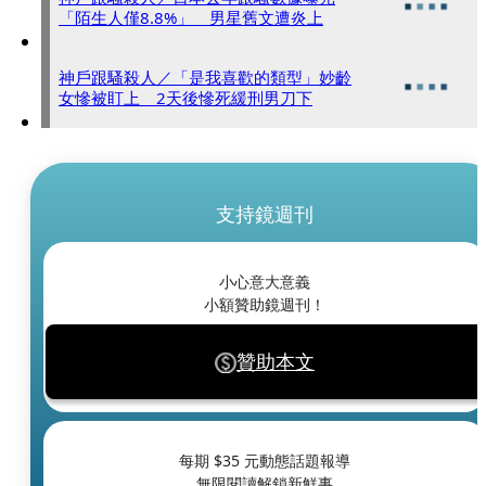
「陌生人僅8.8%」 男星舊文遭炎上
神戶跟騷殺人／「是我喜歡的類型」妙齡
女慘被盯上 2天後慘死緩刑男刀下
支持鏡週刊
小心意大意義
小額贊助鏡週刊！
贊助本文
每期 $
35
元動態話題報導
無限閱讀解鎖新鮮事