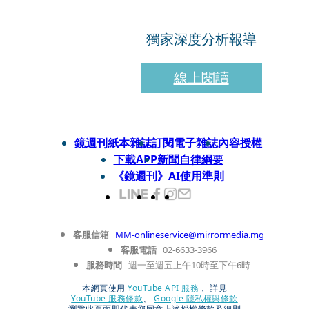
獨家深度分析報導
線上閱讀
鏡週刊紙本雜誌
訂閱電子雜誌
內容授權
下載APP
新聞自律綱要
《鏡週刊》AI使用準則
客服信箱
MM-onlineservice@mirrormedia.mg
客服電話
02-6633-3966
服務時間
週一至週五上午10時至下午6時
本網頁使用
YouTube API 服務
， 詳見
YouTube 服務條款
、
Google 隱私權與條款
瀏覽此頁面即代表您同意上述授權條款及細則