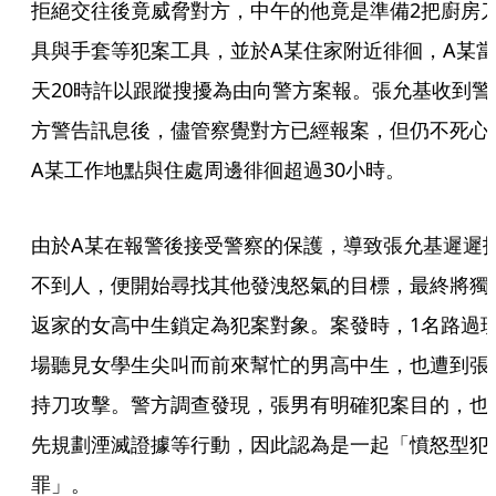
拒絕交往後竟威脅對方，中午的他竟是準備2把廚房
具與手套等犯案工具，並於A某住家附近徘徊，A某當
天20時許以跟蹤搜擾為由向警方案報。張允基收到警
方警告訊息後，儘管察覺對方已經報案，但仍不死心
A某工作地點與住處周邊徘徊超過30小時。
由於A某在報警後接受警察的保護，導致張允基遲遲
不到人，便開始尋找其他發洩怒氣的目標，最終將獨
返家的女高中生鎖定為犯案對象。案發時，1名路過
場聽見女學生尖叫而前來幫忙的男高中生，也遭到張
持刀攻擊。警方調查發現，張男有明確犯案目的，也
先規劃湮滅證據等行動，因此認為是一起「憤怒型犯
罪」。