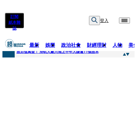
訂閱
登入
紙本雜
誌
最新
娛樂
政治社會
財經理財
人物
美
快訊
股后值萬金！ 滑軌大廠川湖上半年大賺逾11個股本
快訊
詐騙慈濟10億元佣金案 中院裁定女律師4人羈押禁見1人交保
快訊
國民黨控台糖董事「綠友友」點名陳其邁 高市府駁斥：毫無事實依據