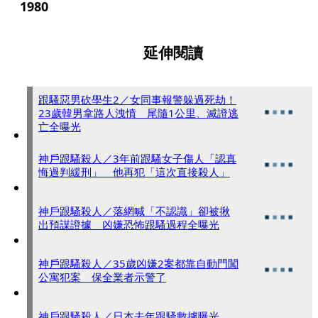
1980
延伸閱讀
跟騷惡男砍學生2／女同事報警躲過死劫！
23歲韓男拿路人洩憤 尾隨1公里、滅證逃
亡全曝光
神戶跟騷殺人／3年前跟騷女子傷人「認真
悔過判緩刑」 他再犯「這次直接殺人」
神戶跟騷殺人／落網喊「不認識」卻被揪
出預謀證據 凶嫌恐怖跟騷過程全曝光
神戶跟騷殺人／35歲凶嫌2案都靠自動門闖
公寓犯案 保全業者示警了
神戶跟騷殺人／日本去年跟騷數據曝光