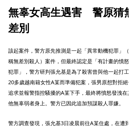
無辜女高生遇害　警原猜
差別
該起案件，警方原先推測是一起「異常動機犯罪」（
稱無差別殺人）案件，但最終認定是「有計畫的憤怒
犯罪」，警方研判張允基是為了殺害曾與他一起打工
20多歲越南籍女性A某而準備犯案，張男原想對拒絕
追求並報警指控騷擾的A某下手，最終將憤怒發洩在
他無辜弱者身上。警方已因此追加預謀殺人罪嫌。
警方調查發現，張允基3日凌晨前往A某住處，在遭到