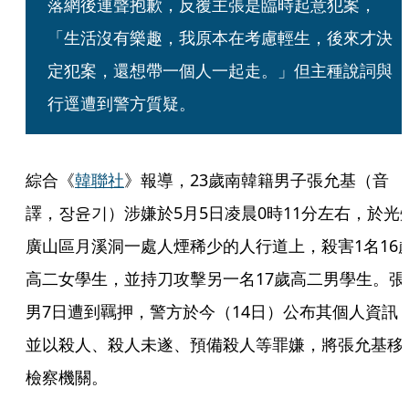
落網後連聲抱歉，反覆主張是臨時起意犯案，
「生活沒有樂趣，我原本在考慮輕生，後來才決
定犯案，還想帶一個人一起走。」但主種說詞與
行逕遭到警方質疑。
綜合《
韓聯社
》報導，23歲南韓籍男子張允基（音
譯，장윤기）涉嫌於5月5日凌晨0時11分左右，於光
廣山區月溪洞一處人煙稀少的人行道上，殺害1名16
高二女學生，並持刀攻擊另一名17歲高二男學生。張
男7日遭到羈押，警方於今（14日）公布其個人資訊
並以殺人、殺人未遂、預備殺人等罪嫌，將張允基移
檢察機關。